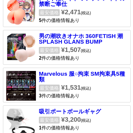
禁断ご奉仕
¥2,471
最安価格
(税込)
5
件の価格情報あり
男の潮吹きオナホ 360FETISH 潮
SPLASH GLANS BUMP
¥1,507
最安価格
(税込)
2
件の価格情報あり
Marvelous 服○拘束 SM拘束具5種
類
¥1,531
最安価格
(税込)
3
件の価格情報あり
吸引ポートボールギャグ
¥3,200
最安価格
(税込)
1
件の価格情報あり