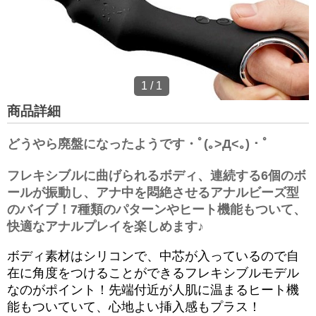
1
/
1
商品詳細
どうやら廃盤になったようです・ﾟ(｡>Д<｡)・ﾟ
フレキシブルに曲げられるボディ、連続する6個のボ
ールが振動し、アナ中を悶絶させるアナルビーズ型
のバイブ！7種類のパターンやヒート機能もついて、
快適なアナルプレイを楽しめます♪
ボディ素材はシリコンで、中芯が入っているので自
在に角度をつけることができるフレキシブルモデル
なのがポイント！先端付近が人肌に温まるヒート機
能もついていて、心地よい挿入感もプラス！