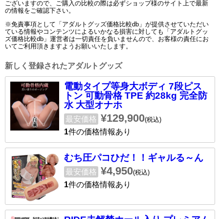
ございますので、ご購入の比較の際は必ずショップ様のサイト上で最新
の情報をご確認下さい。
※免責事項として「アダルトグッズ価格比較db」が提供させていただい
ている情報やコンテンツによるいかなる損害に対しても「アダルトグッ
ズ価格比較db」運営者は一切責任を負いませんので、お客様の責任にお
いてご利用頂きますようお願いいたします。
新しく登録されたアダルトグッズ
電動タイプ等身大ボディ 7段ピス
トン 可動骨格 TPE 約28kg 完全防
水 大型オナホ
¥129,900
最安価格
(税込)
1
件の価格情報あり
むち圧パコひだ！！ギャルる～ん
¥4,950
最安価格
(税込)
1
件の価格情報あり