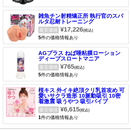
雑魚チン射精矯正所 執行官のスパ
ルタ忍耐トレーニング
¥17,226
最安価格
(税込)
5
件の価格情報あり
AGプラス ねば唾粘膜ローション
ディープスロートマニア
¥765
最安価格
(税込)
5
件の価格情報あり
桜キス 外イキ絶頂クリ乳首攻め 可
愛いサクラ造形 10脈動吸引 10密
着激震 吸うやつ 吸引バイブ
¥6,615
最安価格
(税込)
1
件の価格情報あり