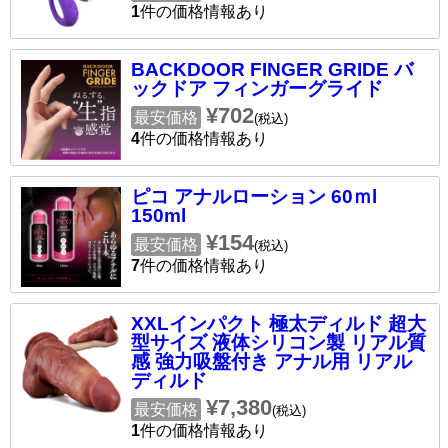
1
件の価格情報あり
BACKDOOR FINGER GRIDE バ
ックドア フィンガーグライド
¥702
最安価格
(税込)
4
件の価格情報あり
ピコ アナルローション 60ｍl
150ml
¥154
最安価格
(税込)
7
件の価格情報あり
XXLインパクト 極太ディルド 超大
型サイズ 液体シリコン製 リアル質
感 強力吸盤付き アナル用 リアル
ディルド
¥7,380
最安価格
(税込)
1
件の価格情報あり