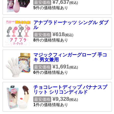
¥7,637
最安価格
(税込)
5
件の価格情報あり
アナプラドーナッツ シングル ダブ
ル
¥618
最安価格
(税込)
8
件の価格情報あり
マジックフィンガーグローブ 手コ
キ 男女兼用
¥1,691
最安価格
(税込)
6
件の価格情報あり
チョコレートディップ バナナスプ
リット シリコンディルド
¥9,328
最安価格
(税込)
1
件の価格情報あり