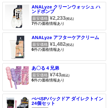
ANALyze クリーンウォッシュ ハ
ンドポンプ
¥2,233
最安価格
(税込)
7
件の価格情報あり
ANALyze アフターケアクリーム
¥1,482
最安価格
(税込)
6
件の価格情報あり
あ〇る４兄弟
¥743
最安価格
(税込)
6
件の価格情報あり
ぺぺSPバックドア ダイレクトイン
24個セット