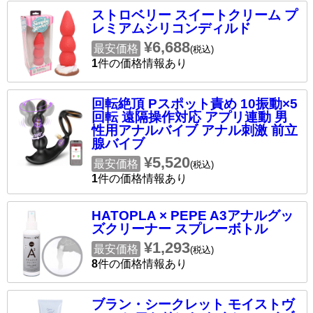
ストロベリー スイートクリーム プ
レミアムシリコンディルド
¥6,688
最安価格
(税込)
1
件の価格情報あり
回転絶頂 Pスポット責め 10振動×5
回転 遠隔操作対応 アプリ連動 男
性用アナルバイブ アナル刺激 前立
腺バイブ
¥5,520
最安価格
(税込)
1
件の価格情報あり
HATOPLA × PEPE A3アナルグッ
ズクリーナー スプレーボトル
¥1,293
最安価格
(税込)
8
件の価格情報あり
ブラン・シークレット モイストヴ