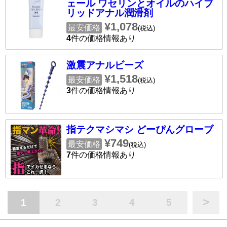
ェール ワセリンとオイルのハイブ
リッドアナル潤滑剤
¥1,078
最安価格
(税込)
4
件の価格情報あり
激震アナルビーズ
¥1,518
最安価格
(税込)
3
件の価格情報あり
指テクマシマシ どーぴんグローブ
¥749
最安価格
(税込)
7
件の価格情報あり
>
1
2
3
4
5