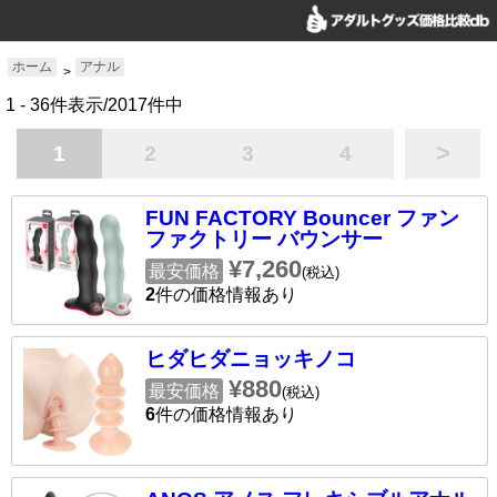
ホーム
アナル
>
1 - 36件表示/2017件中
>
1
2
3
4
FUN FACTORY Bouncer ファン
ファクトリー バウンサー
¥7,260
最安価格
(税込)
2
件の価格情報あり
ヒダヒダニョッキノコ
¥880
最安価格
(税込)
6
件の価格情報あり