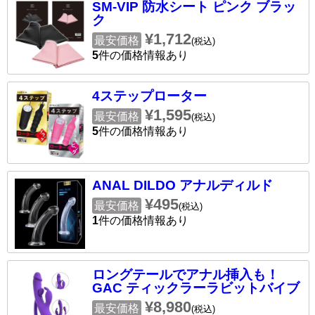
SM-VIP 防水シート ピンク ブラッ
ク
¥1,712
最安価格
(税込)
5
件の価格情報あり
4ステップローター
¥1,595
最安価格
(税込)
5
件の価格情報あり
ANAL DILDO アナルディルド
¥495
最安価格
(税込)
1
件の価格情報あり
ロングテールでアナル挿入も！
GAC ティックラーラビットバイブ
¥8,980
最安価格
(税込)