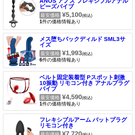
ANOS アノス フレキシブルアナル
ビーズバイブ
¥5,100
最安価格
(税込)
1
件の価格情報あり
メス堕ちバックディルド SML3サ
イズ
¥1,993
最安価格
(税込)
6
件の価格情報あり
ベルト固定装着型 Pスポット刺激
10振動 リモコン付き アナルプラグ
バイブ
¥4,590
最安価格
(税込)
1
件の価格情報あり
フレキシブルアーム バットプラグ
リモコン付き
¥7,720
最安価格
(税込)