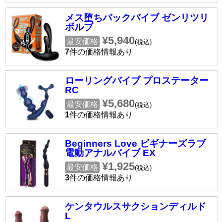
メス堕ちバックバイブ ゼンリツリ
ボルブ
¥5,940
最安価格
(税込)
7
件の価格情報あり
ローリングバイブ プロステーター
RC
¥5,680
最安価格
(税込)
1
件の価格情報あり
Beginners Love ビギナーズラブ
電動アナルバイブ EX
¥1,925
最安価格
(税込)
3
件の価格情報あり
ケンタウルスサクションディルド
L