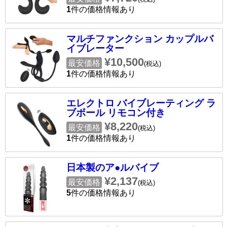
1
件の価格情報あり
マルチファンクション カップルバ
イブレーター
¥10,500
最安価格
(税込)
1
件の価格情報あり
エレクトロ バイブレーティング ラ
ブボール リモコン付き
¥8,220
最安価格
(税込)
1
件の価格情報あり
日本製のア●ルバイブ
¥2,137
最安価格
(税込)
5
件の価格情報あり