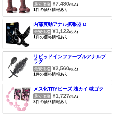
¥7,480
最安価格
(税込)
1
件の価格情報あり
内部震動アナル拡張器 D
¥1,122
最安価格
(税込)
1
件の価格情報あり
リビッドインファーブルアナルプ
ラグ
¥2,560
最安価格
(税込)
1
件の価格情報あり
メス化TRYビーズ 壊カイ 獄ゴク
¥1,727
最安価格
(税込)
8
件の価格情報あり