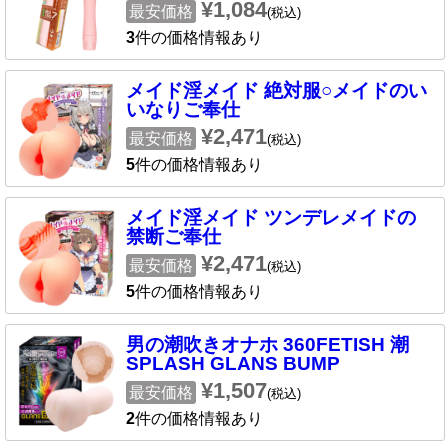
¥1,084
最安価格
(税込)
3
件の価格情報あり
メイド淫メイド 絶対服○メイドのい
いなりご奉仕
¥2,471
最安価格
(税込)
5
件の価格情報あり
メイド淫メイド ツンデレメイドの
禁断ご奉仕
¥2,471
最安価格
(税込)
5
件の価格情報あり
男の潮吹きオナホ 360FETISH 潮
SPLASH GLANS BUMP
¥1,507
最安価格
(税込)
2
件の価格情報あり