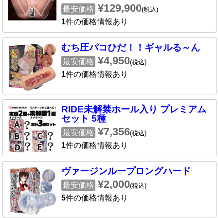
¥129,900
最安価格
(税込)
1
件の価格情報あり
むち圧パコひだ！！ギャルる～ん
¥4,950
最安価格
(税込)
1
件の価格情報あり
RIDE未解禁ホール入り プレミアム
セット 5種
¥7,356
最安価格
(税込)
1
件の価格情報あり
ヴァージンループロングハード
¥2,000
最安価格
(税込)
5
件の価格情報あり