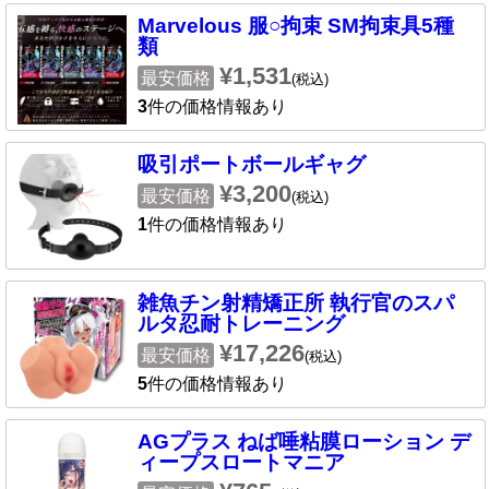
Marvelous 服○拘束 SM拘束具5種
類
¥1,531
最安価格
(税込)
3
件の価格情報あり
吸引ポートボールギャグ
¥3,200
最安価格
(税込)
1
件の価格情報あり
雑魚チン射精矯正所 執行官のスパ
ルタ忍耐トレーニング
¥17,226
最安価格
(税込)
5
件の価格情報あり
AGプラス ねば唾粘膜ローション デ
ィープスロートマニア