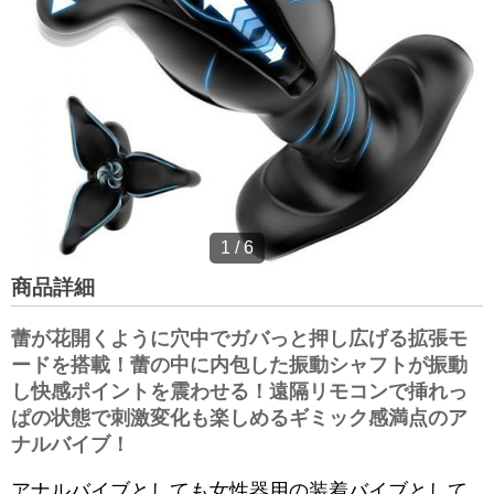
1
/
6
商品詳細
蕾が花開くように穴中でガバっと押し広げる拡張モ
ードを搭載！蕾の中に内包した振動シャフトが振動
し快感ポイントを震わせる！遠隔リモコンで挿れっ
ぱの状態で刺激変化も楽しめるギミック感満点のア
ナルバイブ！
アナルバイブとしても女性器用の装着バイブとして