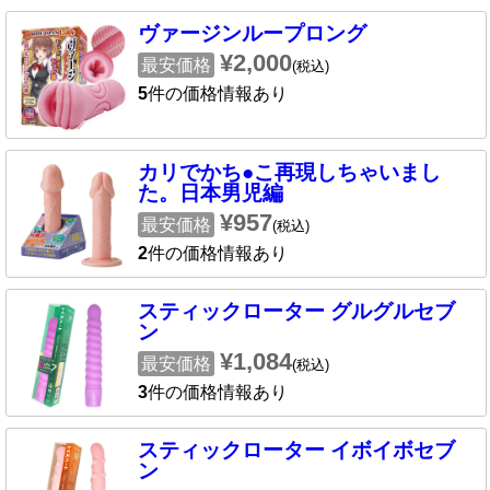
ヴァージンループロング
¥2,000
最安価格
(税込)
5
件の価格情報あり
カリでかち●こ再現しちゃいまし
た。日本男児編
¥957
最安価格
(税込)
2
件の価格情報あり
スティックローター グルグルセブ
ン
¥1,084
最安価格
(税込)
3
件の価格情報あり
スティックローター イボイボセブ
ン