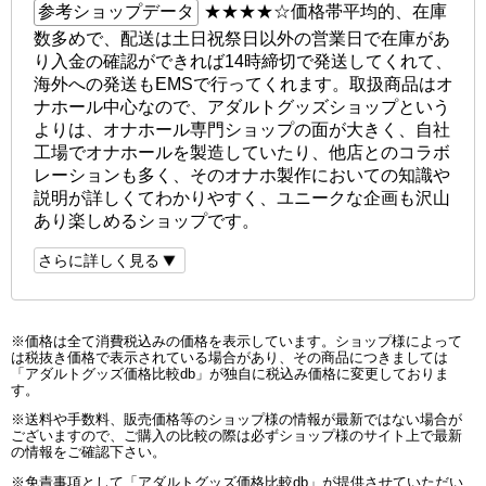
参考ショップデータ
★★★★☆
価格帯平均的、在庫
数多めで、配送は土日祝祭日以外の営業日で在庫があ
り入金の確認ができれば14時締切で発送してくれて、
海外への発送もEMSで行ってくれます。取扱商品はオ
ナホール中心なので、アダルトグッズショップという
よりは、オナホール専門ショップの面が大きく、自社
工場でオナホールを製造していたり、他店とのコラボ
レーションも多く、そのオナホ製作においての知識や
説明が詳しくてわかりやすく、ユニークな企画も沢山
あり楽しめるショップです。
さらに詳しく見る
※価格は全て消費税込みの価格を表示しています。ショップ様によって
は税抜き価格で表示されている場合があり、その商品につきましては
「アダルトグッズ価格比較db」が独自に税込み価格に変更しておりま
す。
※送料や手数料、販売価格等のショップ様の情報が最新ではない場合が
ございますので、ご購入の比較の際は必ずショップ様のサイト上で最新
の情報をご確認下さい。
※免責事項として「アダルトグッズ価格比較db」が提供させていただい