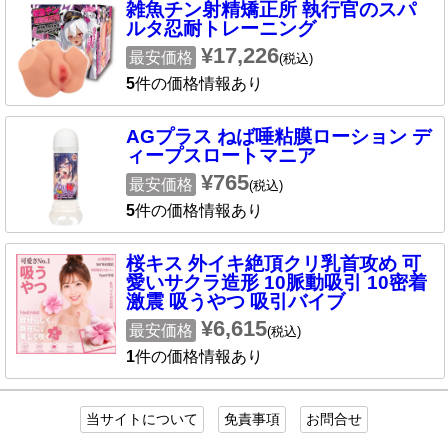
雑魚チン射精矯正所 執行官のスパ
ルタ忍耐トレーニング
¥17,226
最安価格
(税込)
5
件の価格情報あり
AGプラス ねば唾粘膜ローション デ
ィープスロートマニア
¥765
最安価格
(税込)
5
件の価格情報あり
桜キス 外イキ絶頂クリ乳首攻め 可
愛いサクラ造形 10脈動吸引 10密着
激震 吸うやつ 吸引バイブ
¥6,615
最安価格
(税込)
1
件の価格情報あり
当サイトについて
免責事項
お問合せ