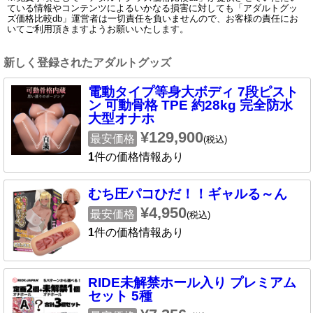
ている情報やコンテンツによるいかなる損害に対しても「アダルトグッ
ズ価格比較db」運営者は一切責任を負いませんので、お客様の責任にお
いてご利用頂きますようお願いいたします。
新しく登録されたアダルトグッズ
電動タイプ等身大ボディ 7段ピスト
ン 可動骨格 TPE 約28kg 完全防水
大型オナホ
¥129,900
最安価格
(税込)
1
件の価格情報あり
むち圧パコひだ！！ギャルる～ん
¥4,950
最安価格
(税込)
1
件の価格情報あり
RIDE未解禁ホール入り プレミアム
セット 5種