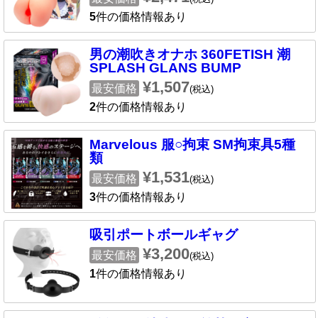
5
件の価格情報あり
男の潮吹きオナホ 360FETISH 潮
SPLASH GLANS BUMP
¥1,507
最安価格
(税込)
2
件の価格情報あり
Marvelous 服○拘束 SM拘束具5種
類
¥1,531
最安価格
(税込)
3
件の価格情報あり
吸引ポートボールギャグ
¥3,200
最安価格
(税込)
1
件の価格情報あり