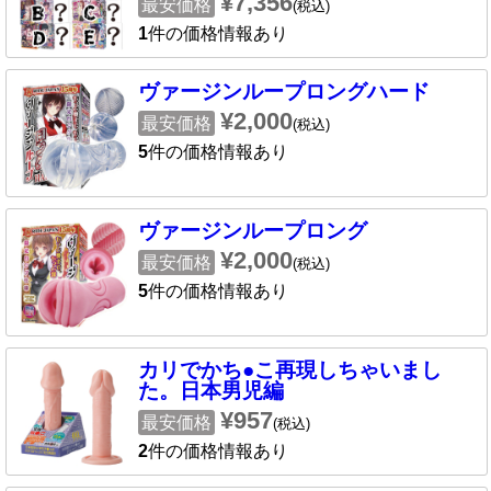
¥7,356
最安価格
(税込)
1
件の価格情報あり
ヴァージンループロングハード
¥2,000
最安価格
(税込)
5
件の価格情報あり
ヴァージンループロング
¥2,000
最安価格
(税込)
5
件の価格情報あり
カリでかち●こ再現しちゃいまし
た。日本男児編
¥957
最安価格
(税込)
2
件の価格情報あり