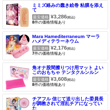
ミミズ絡みの蠢き絵巻 粘膜を添え
て
¥3,286
最安価格
(税込)
8
件の価格情報あり
Mara Hamediterraneum マーラ
ハメディテラーネウム
¥2,176
最安価格
(税込)
7
件の価格情報あり
角オナ股間擦りつけ用マット よい
このおもちゃ テンタクルンルン
¥3,608
最安価格
(税込)
8
件の価格情報あり
チアフル 信じて送り出した委員長
が調教されて淫乱チアになってい
た