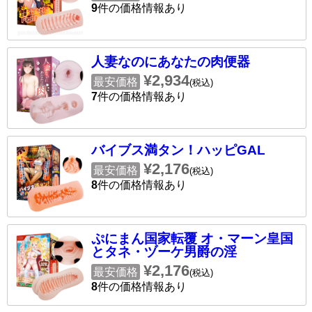
9
件の価格情報あり
人妻なのにあなたの肉便器
¥2,934
最安価格
(税込)
7
件の価格情報あり
バイブス満タン！ハッピGAL
¥2,176
最安価格
(税込)
8
件の価格情報あり
ぷにまん国家転覆 オ・マーン皇国
とタネ・ヅーケ男爵の淫
¥2,176
最安価格
(税込)
8
件の価格情報あり