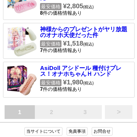
¥2,805
最安価格
(税込)
8
件の価格情報あり
神様からのプレゼントがヤリ放題
のオナホ天使だった件
¥1,518
最安価格
(税込)
7
件の価格情報あり
AsiDoll アシドール 種付けプレ
ス！オナホちゃんＨ ハンド
¥1,980
最安価格
(税込)
7
件の価格情報あり
>
1
2
3
当サイトについて
免責事項
お問合せ