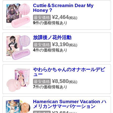
Cuttie＆Screamin Dear My
Honey？
¥2,464
最安価格
(税込)
9
件の価格情報あり
放課後ノ花外活動
¥3,190
最安価格
(税込)
4
件の価格情報あり
やわらかちゃんのオナホールデビ
ュー
¥8,580
最安価格
(税込)
7
件の価格情報あり
Hamerican Summer Vacation ハ
メリカンサマーバケーション