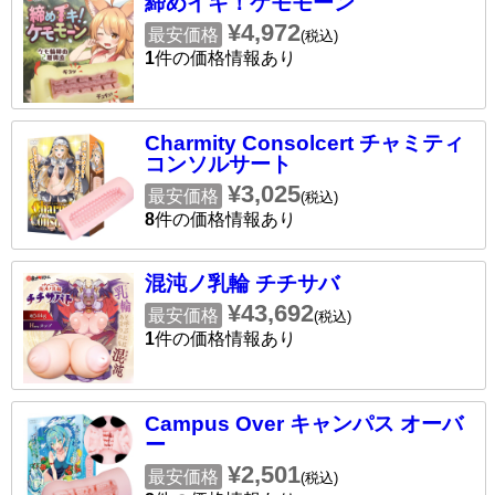
締めイキ！ケモモーン
¥4,972
最安価格
(税込)
1
件の価格情報あり
Charmity Consolcert チャミティ
コンソルサート
¥3,025
最安価格
(税込)
8
件の価格情報あり
混沌ノ乳輪 チチサバ
¥43,692
最安価格
(税込)
1
件の価格情報あり
Campus Over キャンパス オーバ
ー
¥2,501
最安価格
(税込)