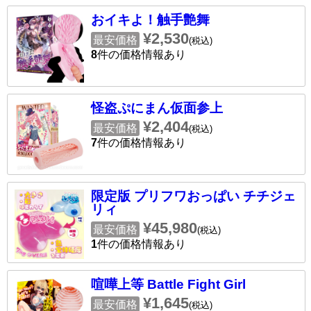
おイキよ！触手艶舞
¥2,530
最安価格
(税込)
8
件の価格情報あり
怪盗ぷにまん仮面参上
¥2,404
最安価格
(税込)
7
件の価格情報あり
限定版 プリフワおっぱい チチジェ
リィ
¥45,980
最安価格
(税込)
1
件の価格情報あり
喧嘩上等 Battle Fight Girl
¥1,645
最安価格
(税込)