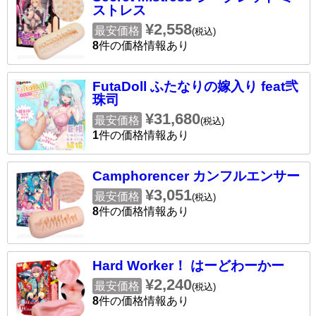
ストレス
¥2,558
最安価格
(税込)
8
件の価格情報あり
FutaDoll ふたなりの嫁入り feat弐
珠司
¥31,680
最安価格
(税込)
1
件の価格情報あり
Camphorencer カンフルエンサー
¥3,051
最安価格
(税込)
8
件の価格情報あり
Hard Worker！ はーどわーかー
¥2,240
最安価格
(税込)
8
件の価格情報あり