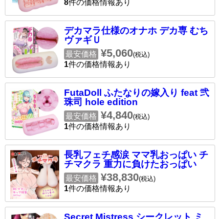
8
件の価格情報あり
デカマラ仕様のオナホ デカ専 むち
ヴァギＵ
¥5,060
最安価格
(税込)
1
件の価格情報あり
FutaDoll ふたなりの嫁入り feat 弐
珠司 hole edition
¥4,840
最安価格
(税込)
1
件の価格情報あり
長乳フェチ感涙 ママ乳おっぱい チ
チマクラ 重力に負けたおっぱい
¥38,830
最安価格
(税込)
1
件の価格情報あり
Secret Mistress シークレット ミ