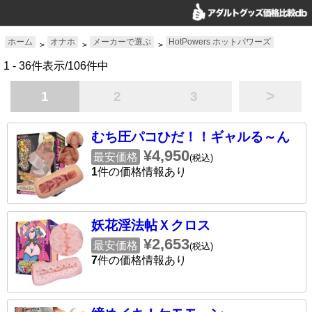
ホーム
オナホ
メーカーで選ぶ
HotPowers ホットパワーズ
>
>
>
1 - 36件表示/106件中
>
1
2
3
むち圧パコひだ！！ギャルる～ん
¥4,950
最安価格
(税込)
1
件の価格情報あり
妖花淫法帖Ｘクロス
¥2,653
最安価格
(税込)
7
件の価格情報あり