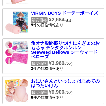
VIRGIN BOYS ドーテーボーイズ
¥2,684
最安価格
(税込)
9
件の価格情報あり
角オナ股間擦りつけ にんぎょのお
もちゃ テンタクルンルン
Seaweed Bellows シーウィード
ベローズ
¥3,960
最安価格
(税込)
2
件の価格情報あり
おにいさんといっしょ はじめての
はつたいけん
¥9,900
最安価格
(税込)
8
件の価格情報あり