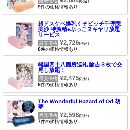
¥2,684
最安価格
(税込)
9
件の価格情報あり
超ドスケベ爆乳くそビッチ千導院
美沙 特濃精●ぶっこヌキヤリ放題
サービス
¥2,726
最安価格
(税込)
8
件の価格情報あり
雌国四十八箇所巡礼 諭吉３枚で交
尾し放題！
¥2,475
最安価格
(税込)
9
件の価格情報あり
The Wonderful Hazard of Od 胡
夢
¥2,598
最安価格
(税込)
7
件の価格情報あり