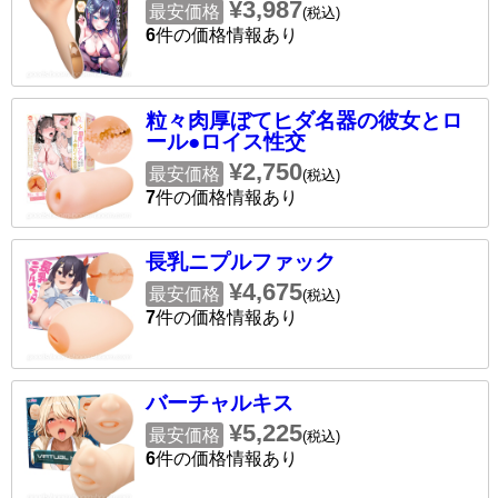
¥3,987
最安価格
(税込)
6
件の価格情報あり
粒々肉厚ぼてヒダ名器の彼女とロ
ール●ロイス性交
¥2,750
最安価格
(税込)
7
件の価格情報あり
長乳ニプルファック
¥4,675
最安価格
(税込)
7
件の価格情報あり
バーチャルキス
¥5,225
最安価格
(税込)
6
件の価格情報あり