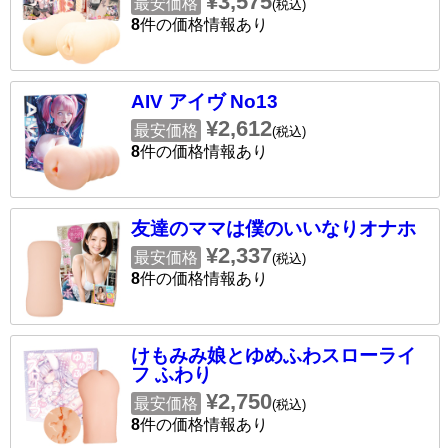
¥3,575
最安価格
(税込)
8
件の価格情報あり
AIV アイヴ No13
¥2,612
最安価格
(税込)
8
件の価格情報あり
友達のママは僕のいいなりオナホ
¥2,337
最安価格
(税込)
8
件の価格情報あり
けもみみ娘とゆめふわスローライ
フ ふわり
¥2,750
最安価格
(税込)
8
件の価格情報あり