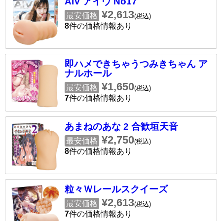
AIV アイヴ No17
¥2,613
最安価格
(税込)
8
件の価格情報あり
即ハメできちゃうつみきちゃん ア
ナルホール
¥1,650
最安価格
(税込)
7
件の価格情報あり
あまねのあな 2 合歓垣天音
¥2,750
最安価格
(税込)
8
件の価格情報あり
粒々Ｗレールスクイーズ
¥2,613
最安価格
(税込)
7
件の価格情報あり