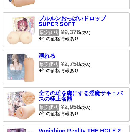
プルルンおっぱいドロップ
SUPER SOFT
¥9,376
最安価格
(税込)
8
件の価格情報あり
溺れる
¥2,750
最安価格
(税込)
8
件の価格情報あり
全ての雄を虜にする淫魔サキュバ
スの極上名器
¥2,956
最安価格
(税込)
7
件の価格情報あり
Vanishing Reality THE HOLE 2