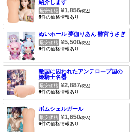
紹介します
¥1,856
最安価格
(税込)
6
件の価格情報あり
ぬいホール 夢伽りあん 雛宮うさぎ
¥5,500
最安価格
(税込)
6
件の価格情報あり
敵国に囚われたアンテロープ国の
姫騎士名器
¥2,887
最安価格
(税込)
6
件の価格情報あり
ボムシェルガール
¥1,650
最安価格
(税込)
6
件の価格情報あり