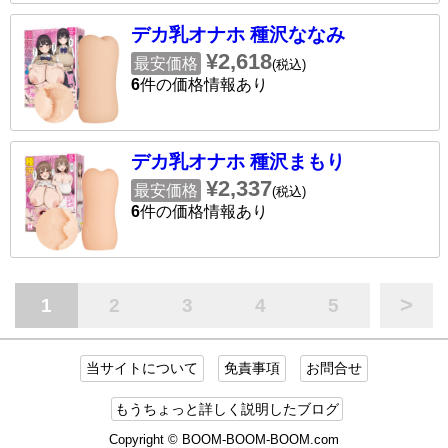
デカ乳オナホ 種沢ななみ
¥2,618
最安価格
(税込)
6
件の価格情報あり
デカ乳オナホ 種沢まもり
¥2,337
最安価格
(税込)
6
件の価格情報あり
>
1
2
3
4
5
当サイトについて
免責事項
お問合せ
もうちょっと詳しく説明したブログ
Copyright © BOOM-BOOM-BOOM.com