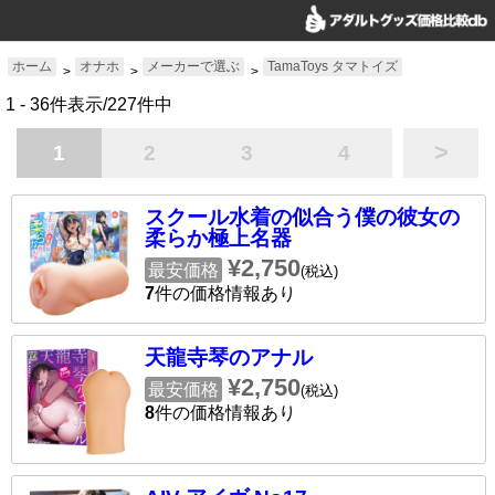
ホーム
オナホ
メーカーで選ぶ
TamaToys タマトイズ
>
>
>
1 - 36件表示/227件中
>
1
2
3
4
スクール水着の似合う僕の彼女の
柔らか極上名器
¥2,750
最安価格
(税込)
7
件の価格情報あり
天龍寺琴のアナル
¥2,750
最安価格
(税込)
8
件の価格情報あり