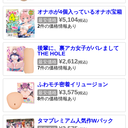
オナホが4個入っているオナホ宝箱
¥5,104
最安価格
(税込)
2
件の価格情報あり
後輩に、裏アカ女子がバレまして
THE HOLE
¥2,612
最安価格
(税込)
7
件の価格情報あり
ふわモチ密着イリュージョン
¥3,575
最安価格
(税込)
8
件の価格情報あり
タマプレミアム人気作Wパック