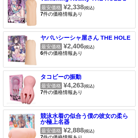
¥2,338
最安価格
(税込)
7
件の価格情報あり
ヤバいシーシャ屋さん THE HOLE
¥2,406
最安価格
(税込)
6
件の価格情報あり
タコビーの振動
¥4,263
最安価格
(税込)
7
件の価格情報あり
競泳水着の似合う僕の彼女の柔ら
か極上名器
¥2,888
最安価格
(税込)
7
件の価格情報あり