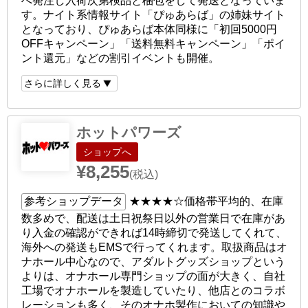
へ発注し入荷次第検品と梱包をして発送となっていま
す。ナイト系情報サイト「ぴゅあらば」の姉妹サイト
となっており、ぴゅあらば本体同様に「初回5000円
OFFキャンペーン」「送料無料キャンペーン」「ポイ
ント還元」などの割引イベントも開催。
さらに詳しく見る
ホットパワーズ
ショップへ
¥8,255
(税込)
参考ショップデータ
★★★★☆
価格帯平均的、在庫
数多めで、配送は土日祝祭日以外の営業日で在庫があ
り入金の確認ができれば14時締切で発送してくれて、
海外への発送もEMSで行ってくれます。取扱商品はオ
ナホール中心なので、アダルトグッズショップという
よりは、オナホール専門ショップの面が大きく、自社
工場でオナホールを製造していたり、他店とのコラボ
レーションも多く、そのオナホ製作においての知識や