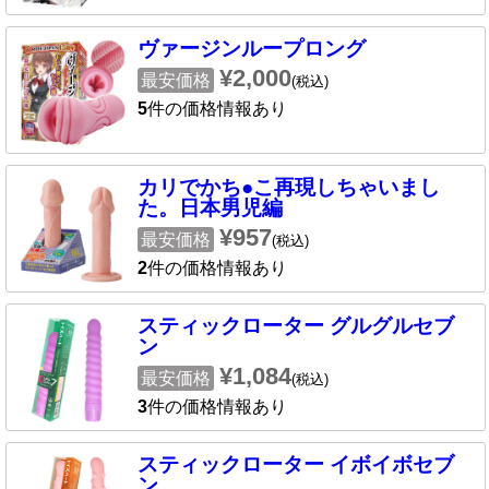
ヴァージンループロング
¥2,000
最安価格
(税込)
5
件の価格情報あり
カリでかち●こ再現しちゃいまし
た。日本男児編
¥957
最安価格
(税込)
2
件の価格情報あり
スティックローター グルグルセブ
ン
¥1,084
最安価格
(税込)
3
件の価格情報あり
スティックローター イボイボセブ
ン