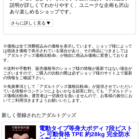
説明が詳しくてわかりやすく、ユニークな企画も沢山
あり楽しめるショップです。
さらに詳しく見る
※価格は全て消費税込みの価格を表示しています。ショップ様によって
は税抜き価格で表示されている場合があり、その商品につきましては
「アダルトグッズ価格比較db」が独自に税込み価格に変更しておりま
す。
※送料や手数料、販売価格等のショップ様の情報が最新ではない場合が
ございますので、ご購入の比較の際は必ずショップ様のサイト上で最新
の情報をご確認下さい。
※免責事項として「アダルトグッズ価格比較db」が提供させていただい
ている情報やコンテンツによるいかなる損害に対しても「アダルトグッ
ズ価格比較db」運営者は一切責任を負いませんので、お客様の責任にお
いてご利用頂きますようお願いいたします。
新しく登録されたアダルトグッズ
電動タイプ等身大ボディ 7段ピスト
ン 可動骨格 TPE 約28kg 完全防水