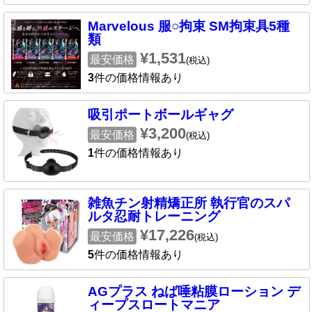
Marvelous 服○拘束 SM拘束具5種
類
¥1,531
最安価格
(税込)
3
件の価格情報あり
吸引ポートボールギャグ
¥3,200
最安価格
(税込)
1
件の価格情報あり
雑魚チン射精矯正所 執行官のスパ
ルタ忍耐トレーニング
¥17,226
最安価格
(税込)
5
件の価格情報あり
AGプラス ねば唾粘膜ローション デ
ィープスロートマニア