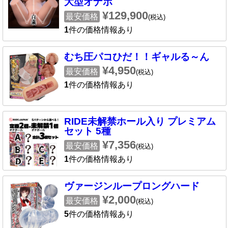
大型オナホ
¥129,900
最安価格
(税込)
1
件の価格情報あり
むち圧パコひだ！！ギャルる～ん
¥4,950
最安価格
(税込)
1
件の価格情報あり
RIDE未解禁ホール入り プレミアム
セット 5種
¥7,356
最安価格
(税込)
1
件の価格情報あり
ヴァージンループロングハード
¥2,000
最安価格
(税込)
5
件の価格情報あり