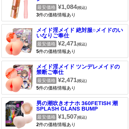
¥1,084
最安価格
(税込)
3
件の価格情報あり
メイド淫メイド 絶対服○メイドのい
いなりご奉仕
¥2,471
最安価格
(税込)
5
件の価格情報あり
メイド淫メイド ツンデレメイドの
禁断ご奉仕
¥2,471
最安価格
(税込)
5
件の価格情報あり
男の潮吹きオナホ 360FETISH 潮
SPLASH GLANS BUMP
¥1,507
最安価格
(税込)
2
件の価格情報あり