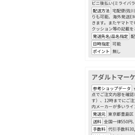
ビニ後払い(ミライバラ
配送方法
宅配便(佐
りも可能、海外発送E
きます。またヤマトで
クッション等の記載を
発送先名/品名指定
配
日時指定
可能
ポイント
無し
アダルトマー
参考ショップデータ
点でご注文内容を確認
す）、12時までにご
内メーカーが多いライ
発送元
東京都豊島区
送料
全国一律550円
手数料
代引手数料30