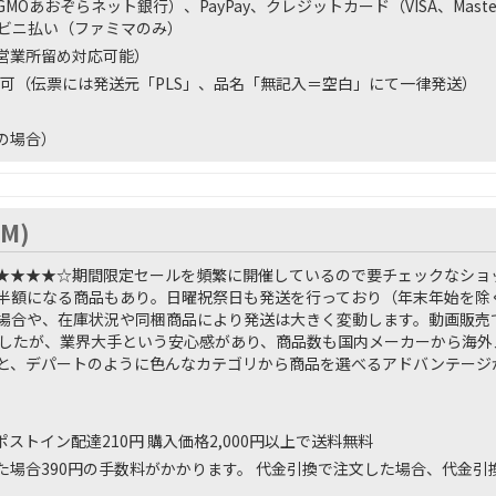
MOあおぞらネット銀行）、PayPay、クレジットカード（VISA、MasterCa
コンビニ払い（ファミマのみ）
営業所留め対応可能）
可（伝票には発送元「PLS」、品名「無記入＝空白」にて一律発送）
の場合）
MM)
★★★★☆
期間限定セールを頻繁に開催しているので要チェックなショ
半額になる商品もあり。日曜祝祭日も発送を行っており（年末年始を除
場合や、在庫状況や同梱商品により発送は大きく変動します。動画販売
りましたが、業界大手という安心感があり、商品数も国内メーカーから海
と、デパートのように色んなカテゴリから商品を選べるアドバンテージ
 ポストイン配達210円 購入価格2,000円以上で送料無料
た場合390円の手数料がかかります。 代金引換で注文した場合、代金引換