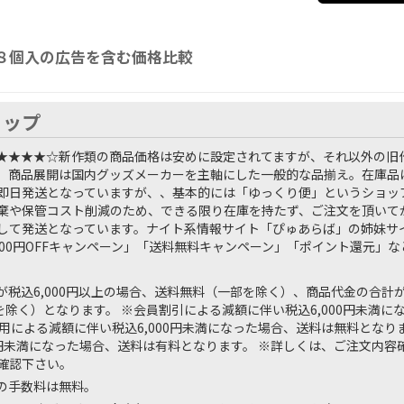
 ８個入の広告を含む価格比較
ョップ
★★★★☆
新作類の商品価格は安めに設定されてますが、それ以外の旧
。商品展開は国内グッズメーカーを主軸にした一般的な品揃え。在庫品は
即日発送となっていますが、、基本的には「ゆっくり便」というショッ
棄や保管コスト削減のため、できる限り在庫を持たず、ご注文を頂いて
して発送となっています。ナイト系情報サイト「ぴゅあらば」の姉妹サ
000円OFFキャンペーン」「送料無料キャンペーン」「ポイント還元」
税込6,000円以上の場合、送料無料（一部を除く）、商品代金の合計が税
を除く）となります。 ※会員割引による減額に伴い税込6,000円未満
用による減額に伴い税込6,000円未満になった場合、送料は無料となり
00円未満になった場合、送料は有料となります。 ※詳しくは、ご注文内
確認下さい。
の手数料は無料。