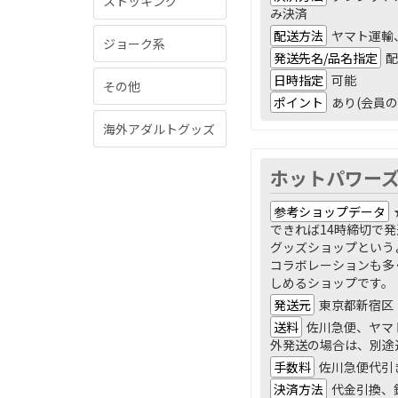
ストッキング
み決済
配送方法
ヤマト運輸
ジョーク系
発送先名/品名指定
配
日時指定
可能
その他
ポイント
あり(会員の
海外アダルトグッズ
ホットパワー
参考ショップデータ
できれば14時締切で
グッズショップという
コラボレーションも多
しめるショップです。
発送元
東京都新宿区
送料
佐川急便、ヤマト
外発送の場合は、別途
手数料
佐川急便代引
決済方法
代金引換、銀