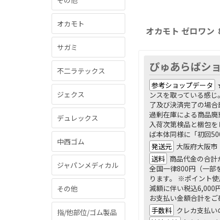
その他
オカモト
オカモト ゼロワン
サガミ
ぴゅあらばシ
不二ラテックス
参考ショップデータ
ジェクス
ンスを取っている感じ
了及び決済完了の場合
過剰在庫による商品廃
デュレックス
入荷次第検品と梱包を
ば本体同様に「初回5
中西ゴム
発送元
大阪府大阪市
送料
商品代金の合計が
ジャパンメディカル
全国一律800円（一部
ります。 ※ポイント使
減額に伴い税込6,0
その他
お支払い金額合計をご
手数料
クレカ支払い
指/他部位/ゴム製品