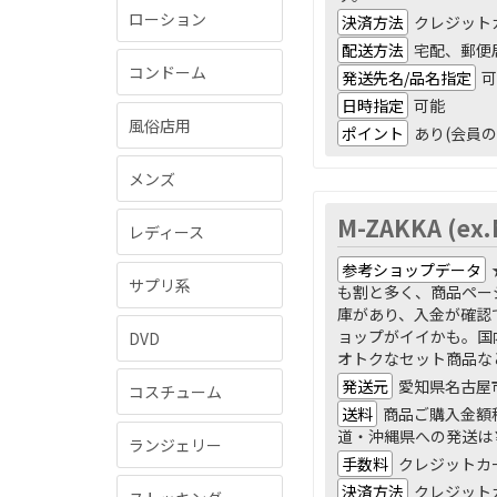
ローション
決済方法
クレジット
配送方法
宅配、郵便
コンドーム
発送先名/品名指定
可
日時指定
可能
風俗店用
ポイント
あり(会員の
メンズ
M-ZAKKA (ex
レディース
参考ショップデータ
サプリ系
も割と多く、商品ペー
庫があり、入金が確認
ョップがイイかも。国
DVD
オトクなセット商品な
発送元
愛知県名古屋
コスチューム
送料
商品ご購入金額税
道・沖縄県への発送は
ランジェリー
手数料
クレジットカ
決済方法
クレジットカー