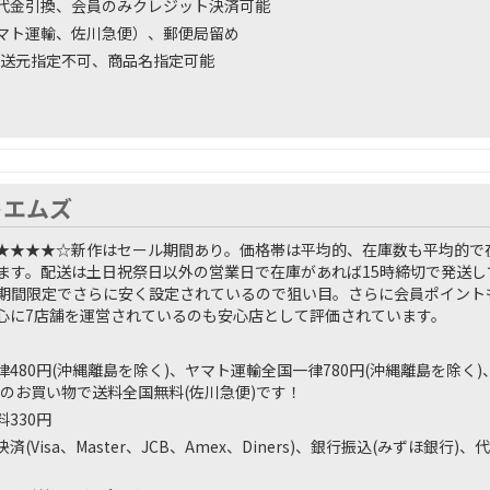
代金引換、会員のみクレジット決済可能
マト運輸、佐川急便）、郵便局留め
送元指定不可、商品名指定可能
トエムズ
★★★★☆
新作はセール期間あり。価格帯は平均的、在庫数も平均的で
ます。配送は土日祝祭日以外の営業日で在庫があれば15時締切で発送し
期間限定でさらに安く設定されているので狙い目。さらに会員ポイント
心に7店舗を運営されているのも安心店として評価されています。
480円(沖縄離島を除く)、ヤマト運輸全国一律780円(沖縄離島を除く)
以上のお買い物で送料全国無料(佐川急便)です！
330円
済(Visa、Master、JCB、Amex、Diners)、銀行振込(みずほ銀行