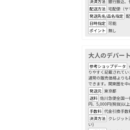
決済方法
銀行振込、
配送方法
宅配便（ヤ
発送先名/品名指定
配
日時指定
可能
ポイント
無し
大人のデパー
参考ショップデータ
りやすく記載されてい
通常の販売価格よりも
できます。関東圏を中
発送元
東京都
送料
佐川急便全国一律
円、5,000円(税抜)
手数料
代金引換手数料
決済方法
クレジット決
い)