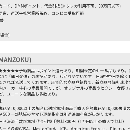
カード、DMMポイント、代金引換(※クレカ利用不可、30万円以下)
局留、運送会社営業所留め、コンビニ受取可能
能
場合)
.MANZOKU)
★★★★★
予約商品はポイント還元あり。期間未定のセール品もあり。
ジに「即日発送」の表記があり、わかりやすいです。日曜祝祭日を除く1
できれば発送してくれます。圧倒的な商品登録数で、新商品登録も速攻
内メーカー中心の商品展開ですが、オリジナルの商品やセクシー女優さ
ど、ユニークな商品も多数あり。
市
込￥10,000以上の場合は送料無料 商品ご購入金額税込￥10,000未満
￥500 一部地域のヤマト運輸指定は別途追加料金が掛かります。
ード決済手数料無料 代金引換手数料300円（1万円以上の購入で無料）
ド決済(VISA、MasterCard、JCB、American Express、Din