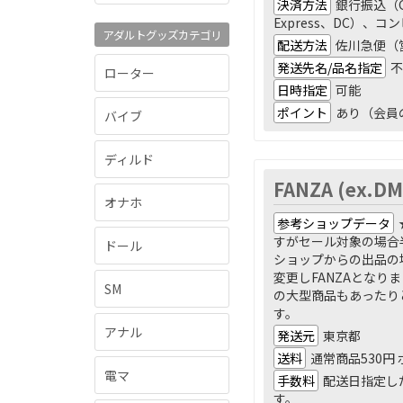
決済方法
銀行振込（G
Express、DC）、
アダルトグッズカテゴリ
配送方法
佐川急便（
発送先名/品名指定
不
ローター
日時指定
可能
ポイント
あり（会員
バイブ
ディルド
FANZA (ex.D
オナホ
参考ショップデータ
すがセール対象の場合
ドール
ショップからの出品の
変更しFANZAとな
SM
の大型商品もあったり
す。
アナル
発送元
東京都
送料
通常商品530円
電マ
手数料
配送日指定し
す。