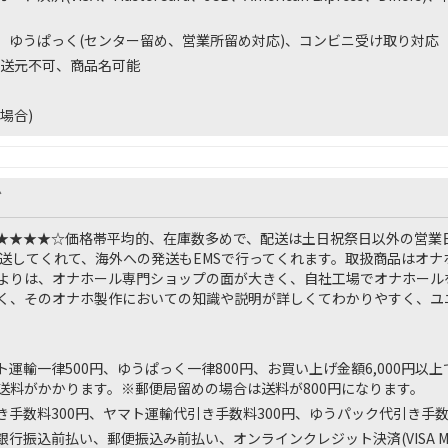
、ゆうぱっく(センター留め、営業所留め対応)、コンビニ受け取り対応
送元不可、商品名可能
場合)
ズ
★★★★☆
価格帯平均的、在庫数多めで、配送は土日祝祭日以外の営業
発送してくれて、海外への発送もEMSで行ってくれます。取扱商品はオ
よりは、オナホール専門ショップの面が大きく、自社工場でオナホール
く、そのオナホ製作においての知識や説明が詳しくてわかりやすく、ユ
運輸一律500円、ゆうぱっく一律800円、お買い上げ金額6,000円以
送料がかかります。※郵便局留めの場合は送料が800円になります。
き手数料300円、ヤマト運輸代引き手数料300円、ゆうパック代引き手数
行振込前払い、郵便振込み前払い、オンラインクレジット決済(VISA Master 