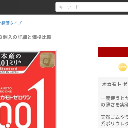
mm極薄タイプ
 ８個入の詳細と価格比較
オカモト ゼ
一度使うとヤ
の薄さを実
天然ゴムや
系ポリウレ