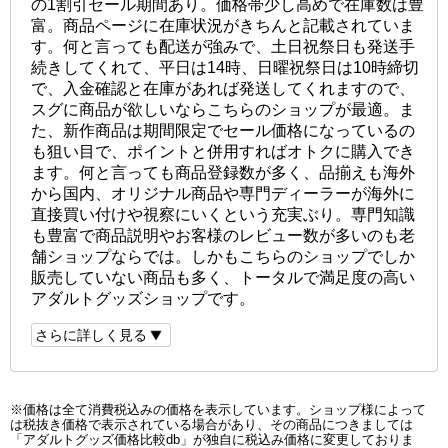
の1割引セール期間あり。価格帯少し高めで在庫数は豊
富。商品ページに在庫状況がきちんと記載されていま
す。何と言っても配送が強みで、土日祝祭日も発送手
続きしてくれて、平日は14時、日曜祝祭日は10時締切
で、入金確認と在庫があれば発送してくれますので、
スグに商品が欲しいならこちらのショップが最適。ま
た、新作商品は期間限定でセール価格になっているの
も狙い目で、ポイントと併用すればオトクに購入でき
ます。何と言っても商品登録数が多く、品揃えも海外
から国内、オリジナル商品や専門ディーラーが海外に
直接買い付けや視察にいくという充実ぶり。専門知識
も豊富で商品説明やお客様のレビュー数が多いのも老
舗ショップならでは。しかもこちらのショップでしか
販売していない商品も多く、トータルで満足度の高い
アダルトグッズショップです。
さらに詳しく見る
※価格は全て消費税込みの価格を表示しています。ショップ様によって
は税抜き価格で表示されている場合があり、その商品につきましては
「アダルトグッズ価格比較db」が独自に税込み価格に変更しておりま