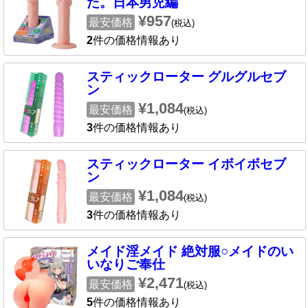
た。日本男児編
¥957
最安価格
(税込)
2
件の価格情報あり
スティックローター グルグルセブ
ン
¥1,084
最安価格
(税込)
3
件の価格情報あり
スティックローター イボイボセブ
ン
¥1,084
最安価格
(税込)
3
件の価格情報あり
メイド淫メイド 絶対服○メイドのい
いなりご奉仕
¥2,471
最安価格
(税込)
5
件の価格情報あり