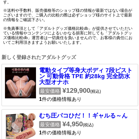
す。
※送料や手数料、販売価格等のショップ様の情報が最新ではない場合が
ございますので、ご購入の比較の際は必ずショップ様のサイト上で最新
の情報をご確認下さい。
※免責事項として「アダルトグッズ価格比較db」が提供させていただい
ている情報やコンテンツによるいかなる損害に対しても「アダルトグッ
ズ価格比較db」運営者は一切責任を負いませんので、お客様の責任にお
いてご利用頂きますようお願いいたします。
新しく登録されたアダルトグッズ
電動タイプ等身大ボディ 7段ピスト
ン 可動骨格 TPE 約28kg 完全防水
大型オナホ
¥129,900
最安価格
(税込)
1
件の価格情報あり
むち圧パコひだ！！ギャルる～ん
¥4,950
最安価格
(税込)
1
件の価格情報あり