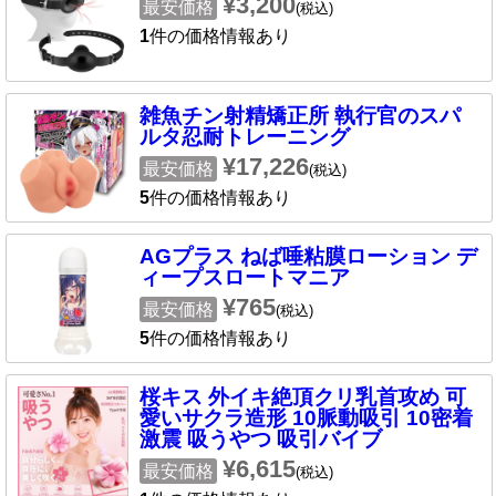
¥3,200
最安価格
(税込)
1
件の価格情報あり
雑魚チン射精矯正所 執行官のスパ
ルタ忍耐トレーニング
¥17,226
最安価格
(税込)
5
件の価格情報あり
AGプラス ねば唾粘膜ローション デ
ィープスロートマニア
¥765
最安価格
(税込)
5
件の価格情報あり
桜キス 外イキ絶頂クリ乳首攻め 可
愛いサクラ造形 10脈動吸引 10密着
激震 吸うやつ 吸引バイブ
¥6,615
最安価格
(税込)