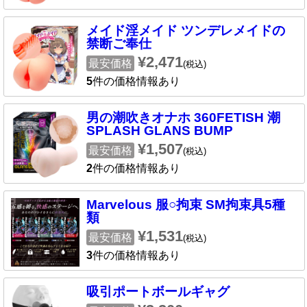
メイド淫メイド ツンデレメイドの
禁断ご奉仕
¥2,471
最安価格
(税込)
5
件の価格情報あり
男の潮吹きオナホ 360FETISH 潮
SPLASH GLANS BUMP
¥1,507
最安価格
(税込)
2
件の価格情報あり
Marvelous 服○拘束 SM拘束具5種
類
¥1,531
最安価格
(税込)
3
件の価格情報あり
吸引ポートボールギャグ