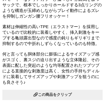
サックで、根本でしっかりホールドする3点リングの
ような構造が玉締めしながらプレイ動作によるズレ
を抑制しガンガン腰フリオッケー！
素材は伸縮性の高いTPE（エラストマー）を採用し
ているので比較的に装着しやすく、挿入刺激をキー
プする亀頭露出型なので感度の鈍りもギリギリまで
抑制するので中折れしずらくなっているのも特徴。
何と言っても胴体部分に膨張によるサイズアップ感
がスゴく、裏スジの迫り出すような立体隆起、その
表面に配した突起のような均等配置されたツブツブ
による直接的な刺激度は高く、女性の手持ちディル
ドに装着してサイズアップや刺激アップを狙うのに
も良さそう♪
この商品をクリップ