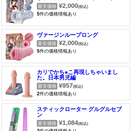
¥2,000
最安価格
(税込)
5
件の価格情報あり
ヴァージンループロング
¥2,000
最安価格
(税込)
5
件の価格情報あり
カリでかち●こ再現しちゃいまし
た。日本男児編
¥957
最安価格
(税込)
2
件の価格情報あり
スティックローター グルグルセブ
ン
¥1,084
最安価格
(税込)
3
件の価格情報あり