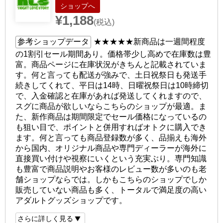
ショップへ
¥1,188
(税込)
参考ショップデータ
★★★★★
新商品は一週間程度
の1割引セール期間あり。価格帯少し高めで在庫数は豊
富。商品ページに在庫状況がきちんと記載されていま
す。何と言っても配送が強みで、土日祝祭日も発送手
続きしてくれて、平日は14時、日曜祝祭日は10時締切
で、入金確認と在庫があれば発送してくれますので、
スグに商品が欲しいならこちらのショップが最適。ま
た、新作商品は期間限定でセール価格になっているの
も狙い目で、ポイントと併用すればオトクに購入でき
ます。何と言っても商品登録数が多く、品揃えも海外
から国内、オリジナル商品や専門ディーラーが海外に
直接買い付けや視察にいくという充実ぶり。専門知識
も豊富で商品説明やお客様のレビュー数が多いのも老
舗ショップならでは。しかもこちらのショップでしか
販売していない商品も多く、トータルで満足度の高い
アダルトグッズショップです。
さらに詳しく見る