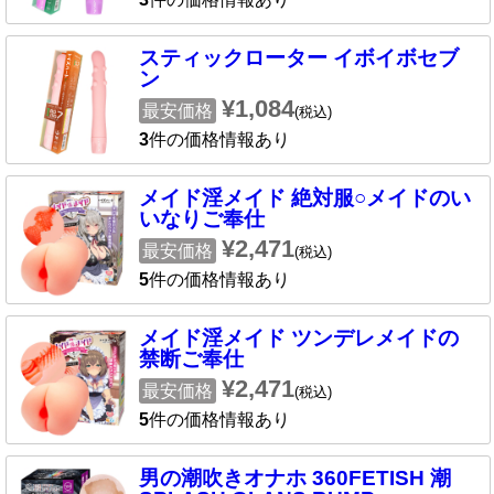
スティックローター イボイボセブ
ン
¥1,084
最安価格
(税込)
3
件の価格情報あり
メイド淫メイド 絶対服○メイドのい
いなりご奉仕
¥2,471
最安価格
(税込)
5
件の価格情報あり
メイド淫メイド ツンデレメイドの
禁断ご奉仕
¥2,471
最安価格
(税込)
5
件の価格情報あり
男の潮吹きオナホ 360FETISH 潮