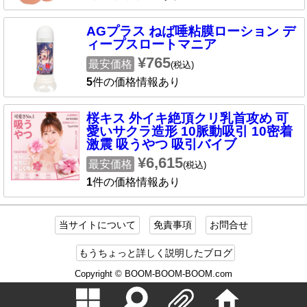
AGプラス ねば唾粘膜ローション デ
ィープスロートマニア
¥765
最安価格
(税込)
5
件の価格情報あり
桜キス 外イキ絶頂クリ乳首攻め 可
愛いサクラ造形 10脈動吸引 10密着
激震 吸うやつ 吸引バイブ
¥6,615
最安価格
(税込)
1
件の価格情報あり
当サイトについて
免責事項
お問合せ
もうちょっと詳しく説明したブログ
Copyright © BOOM-BOOM-BOOM.com