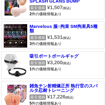
SPLASH GLANS BUMP
¥1,507
最安価格
(税込)
2
件の価格情報あり
Marvelous 服○拘束 SM拘束具5種
類
¥1,531
最安価格
(税込)
3
件の価格情報あり
吸引ポートボールギャグ
¥3,200
最安価格
(税込)
1
件の価格情報あり
雑魚チン射精矯正所 執行官のスパ
ルタ忍耐トレーニング
¥17,226
最安価格
(税込)
5
件の価格情報あり