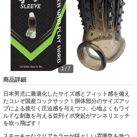
1
/
7
商品詳細
日本男児に最適化したサイズ感とフィット感を備え
たコレぞ国産コックサック！胴体部分のサイズアッ
プによる後引く圧迫感を与えつつ、心地よくもワイ
ルドな刺激を与える並列イボ突起がマンネリエッチ
を吹っ飛ばす！
スモーキーなクリアカラーが猛々しい雰囲気を放つ