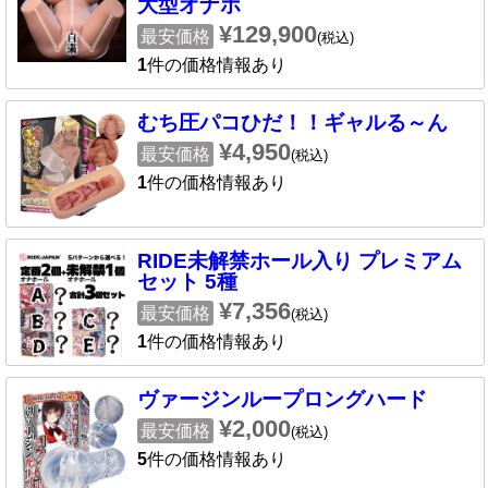
大型オナホ
¥129,900
最安価格
(税込)
1
件の価格情報あり
むち圧パコひだ！！ギャルる～ん
¥4,950
最安価格
(税込)
1
件の価格情報あり
RIDE未解禁ホール入り プレミアム
セット 5種
¥7,356
最安価格
(税込)
1
件の価格情報あり
ヴァージンループロングハード
¥2,000
最安価格
(税込)
5
件の価格情報あり