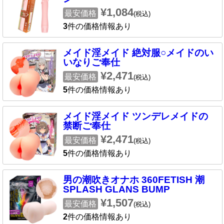
¥1,084
最安価格
(税込)
3
件の価格情報あり
メイド淫メイド 絶対服○メイドのい
いなりご奉仕
¥2,471
最安価格
(税込)
5
件の価格情報あり
メイド淫メイド ツンデレメイドの
禁断ご奉仕
¥2,471
最安価格
(税込)
5
件の価格情報あり
男の潮吹きオナホ 360FETISH 潮
SPLASH GLANS BUMP
¥1,507
最安価格
(税込)
2
件の価格情報あり