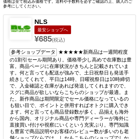
価格は全て税込み価格です。送料や手数料を必ずご確認の上、購入のご
参考にしてください。
NLS
ショップへ
¥685
(税込)
参考ショップデータ
★★★★★
新商品は一週間程度
の1割引セール期間あり。価格帯少し高めで在庫数は豊
富。商品ページに在庫状況がきちんと記載されていま
す。何と言っても配送が強みで、土日祝祭日も発送手
続きしてくれて、平日は14時、日曜祝祭日は10時締切
で、入金確認と在庫があれば発送してくれますので、
スグに商品が欲しいならこちらのショップが最適。ま
た、新作商品は期間限定でセール価格になっているの
も狙い目で、ポイントと併用すればオトクに購入でき
ます。何と言っても商品登録数が多く、品揃えも海外
から国内、オリジナル商品や専門ディーラーが海外に
直接買い付けや視察にいくという充実ぶり。専門知識
も豊富で商品説明やお客様のレビュー数が多いのも老
舗ショップならでは。しかもこちらのショップでしか