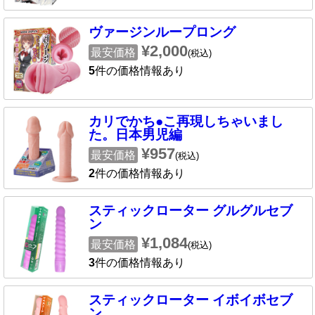
ヴァージンループロング
¥2,000
最安価格
(税込)
5
件の価格情報あり
カリでかち●こ再現しちゃいまし
た。日本男児編
¥957
最安価格
(税込)
2
件の価格情報あり
スティックローター グルグルセブ
ン
¥1,084
最安価格
(税込)
3
件の価格情報あり
スティックローター イボイボセブ
ン