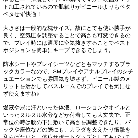
ト加工されているので肌触りがビニールよりもペタ
ペタせず快適！
大きさは一般的な枕サイズ。故にとても使い勝手が
良く、空気圧を調整することで高さも可変できるの
で、プレイ時には適度に空気抜きすることでベスト
ポジションを簡単にキープできるでしょう。
防水シートやプレイシーツなどともマッチするブラ
ックカラーなので、SMプレイやアナルプレイのシチ
ュエーションでも雰囲気を壊さず、ビニール製のメ
リットを活かしてバスルームでのプレイでも気にせ
ず使えますね♪
愛液や尿に汗といった体液、ローションやオイルと
いったヌルヌル水分などが付着しても大丈夫で、正
常位の時は腰の下に敷いて高さを調整できたり、バ
ックや座位などの際にも、カラダを支えたり衝撃を
和らげたりと、体位サポートグッズとしてもバッチ