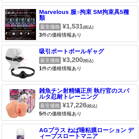
Marvelous 服○拘束 SM拘束具5種
類
¥1,531
最安価格
(税込)
3
件の価格情報あり
吸引ポートボールギャグ
¥3,200
最安価格
(税込)
1
件の価格情報あり
雑魚チン射精矯正所 執行官のスパ
ルタ忍耐トレーニング
¥17,226
最安価格
(税込)
5
件の価格情報あり
AGプラス ねば唾粘膜ローション デ
ィープスロートマニア