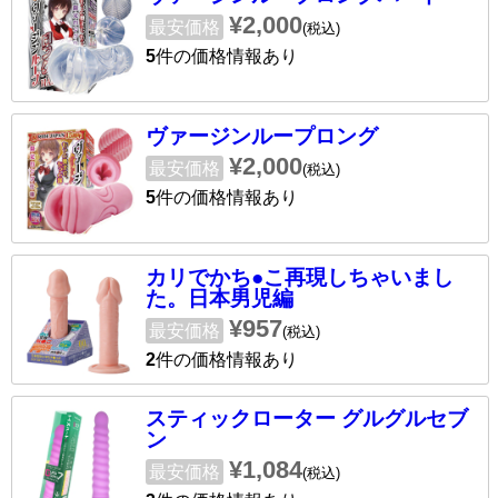
¥2,000
最安価格
(税込)
5
件の価格情報あり
ヴァージンループロング
¥2,000
最安価格
(税込)
5
件の価格情報あり
カリでかち●こ再現しちゃいまし
た。日本男児編
¥957
最安価格
(税込)
2
件の価格情報あり
スティックローター グルグルセブ
ン
¥1,084
最安価格
(税込)