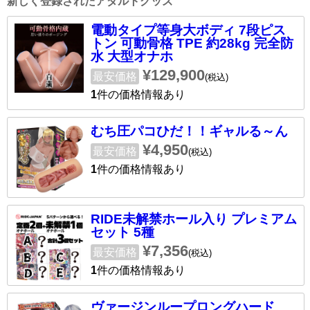
新しく登録されたアダルトグッズ
電動タイプ等身大ボディ 7段ピス
トン 可動骨格 TPE 約28kg 完全防
水 大型オナホ
¥129,900
最安価格
(税込)
1
件の価格情報あり
むち圧パコひだ！！ギャルる～ん
¥4,950
最安価格
(税込)
1
件の価格情報あり
RIDE未解禁ホール入り プレミアム
セット 5種
¥7,356
最安価格
(税込)
1
件の価格情報あり
ヴァージンループロングハード