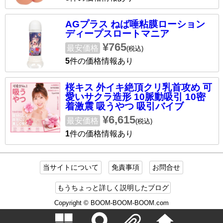
AGプラス ねば唾粘膜ローション
ディープスロートマニア
¥765
最安価格
(税込)
5
件の価格情報あり
桜キス 外イキ絶頂クリ乳首攻め 可
愛いサクラ造形 10脈動吸引 10密
着激震 吸うやつ 吸引バイブ
¥6,615
最安価格
(税込)
1
件の価格情報あり
当サイトについて
免責事項
お問合せ
もうちょっと詳しく説明したブログ
Copyright © BOOM-BOOM-BOOM.com