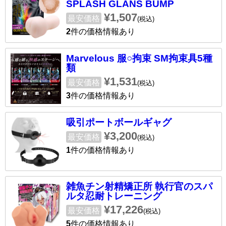
SPLASH GLANS BUMP
¥1,507
最安価格
(税込)
2
件の価格情報あり
Marvelous 服○拘束 SM拘束具5種
類
¥1,531
最安価格
(税込)
3
件の価格情報あり
吸引ポートボールギャグ
¥3,200
最安価格
(税込)
1
件の価格情報あり
雑魚チン射精矯正所 執行官のスパ
ルタ忍耐トレーニング
¥17,226
最安価格
(税込)
5
件の価格情報あり