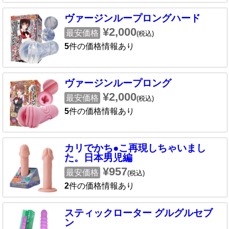
ヴァージンループロングハード
¥2,000
最安価格
(税込)
5
件の価格情報あり
ヴァージンループロング
¥2,000
最安価格
(税込)
5
件の価格情報あり
カリでかち●こ再現しちゃいまし
た。日本男児編
¥957
最安価格
(税込)
2
件の価格情報あり
スティックローター グルグルセブ
ン