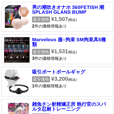
男の潮吹きオナホ 360FETISH 潮
SPLASH GLANS BUMP
¥1,507
最安価格
(税込)
2
件の価格情報あり
Marvelous 服○拘束 SM拘束具5種
類
¥1,531
最安価格
(税込)
3
件の価格情報あり
吸引ポートボールギャグ
¥3,200
最安価格
(税込)
1
件の価格情報あり
雑魚チン射精矯正所 執行官のスパ
ルタ忍耐トレーニング