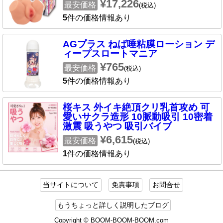
¥17,226
最安価格
(税込)
5
件の価格情報あり
AGプラス ねば唾粘膜ローション デ
ィープスロートマニア
¥765
最安価格
(税込)
5
件の価格情報あり
桜キス 外イキ絶頂クリ乳首攻め 可
愛いサクラ造形 10脈動吸引 10密着
激震 吸うやつ 吸引バイブ
¥6,615
最安価格
(税込)
1
件の価格情報あり
当サイトについて
免責事項
お問合せ
もうちょっと詳しく説明したブログ
Copyright © BOOM-BOOM-BOOM.com