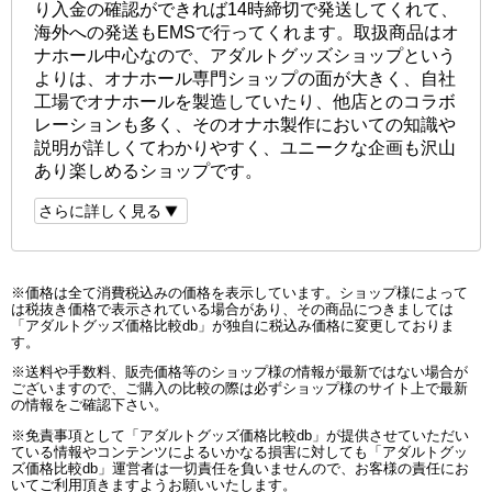
り入金の確認ができれば14時締切で発送してくれて、
海外への発送もEMSで行ってくれます。取扱商品はオ
ナホール中心なので、アダルトグッズショップという
よりは、オナホール専門ショップの面が大きく、自社
工場でオナホールを製造していたり、他店とのコラボ
レーションも多く、そのオナホ製作においての知識や
説明が詳しくてわかりやすく、ユニークな企画も沢山
あり楽しめるショップです。
さらに詳しく見る
※価格は全て消費税込みの価格を表示しています。ショップ様によって
は税抜き価格で表示されている場合があり、その商品につきましては
「アダルトグッズ価格比較db」が独自に税込み価格に変更しておりま
す。
※送料や手数料、販売価格等のショップ様の情報が最新ではない場合が
ございますので、ご購入の比較の際は必ずショップ様のサイト上で最新
の情報をご確認下さい。
※免責事項として「アダルトグッズ価格比較db」が提供させていただい
ている情報やコンテンツによるいかなる損害に対しても「アダルトグッ
ズ価格比較db」運営者は一切責任を負いませんので、お客様の責任にお
いてご利用頂きますようお願いいたします。