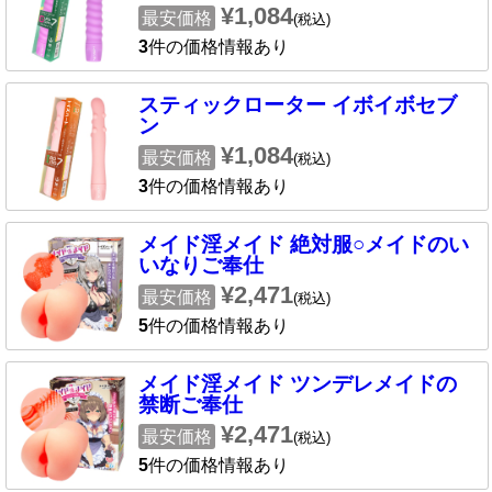
¥1,084
最安価格
(税込)
3
件の価格情報あり
スティックローター イボイボセブ
ン
¥1,084
最安価格
(税込)
3
件の価格情報あり
メイド淫メイド 絶対服○メイドのい
いなりご奉仕
¥2,471
最安価格
(税込)
5
件の価格情報あり
メイド淫メイド ツンデレメイドの
禁断ご奉仕
¥2,471
最安価格
(税込)
5
件の価格情報あり