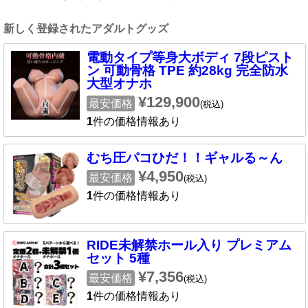
新しく登録されたアダルトグッズ
電動タイプ等身大ボディ 7段ピスト
ン 可動骨格 TPE 約28kg 完全防水
大型オナホ
¥129,900
最安価格
(税込)
1
件の価格情報あり
むち圧パコひだ！！ギャルる～ん
¥4,950
最安価格
(税込)
1
件の価格情報あり
RIDE未解禁ホール入り プレミアム
セット 5種
¥7,356
最安価格
(税込)
1
件の価格情報あり