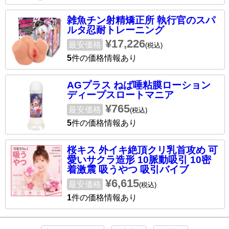
雑魚チン射精矯正所 執行官のスパ
ルタ忍耐トレーニング
¥17,226
最安価格
(税込)
5
件の価格情報あり
AGプラス ねば唾粘膜ローション
ディープスロートマニア
¥765
最安価格
(税込)
5
件の価格情報あり
桜キス 外イキ絶頂クリ乳首攻め 可
愛いサクラ造形 10脈動吸引 10密
着激震 吸うやつ 吸引バイブ
¥6,615
最安価格
(税込)
1
件の価格情報あり