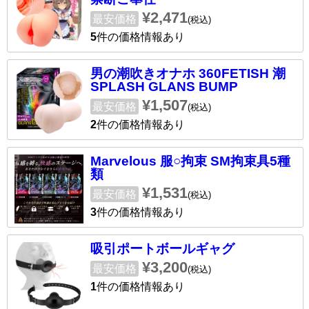
¥2,471
最安価格
(税込)
5
件の価格情報あり
男の潮吹きオナホ 360FETISH 潮
SPLASH GLANS BUMP
¥1,507
最安価格
(税込)
2
件の価格情報あり
Marvelous 服○拘束 SM拘束具5種
類
¥1,531
最安価格
(税込)
3
件の価格情報あり
吸引ポートボールギャグ
¥3,200
最安価格
(税込)
1
件の価格情報あり