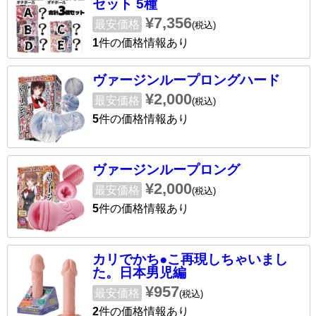
セット 5種
¥7,356
最安価格
(税込)
1
件の価格情報あり
ヴァージンループロングハード
¥2,000
最安価格
(税込)
5
件の価格情報あり
ヴァージンループロング
¥2,000
最安価格
(税込)
5
件の価格情報あり
カリでかち●こ再現しちゃいまし
た。日本男児編
¥957
最安価格
(税込)
2
件の価格情報あり