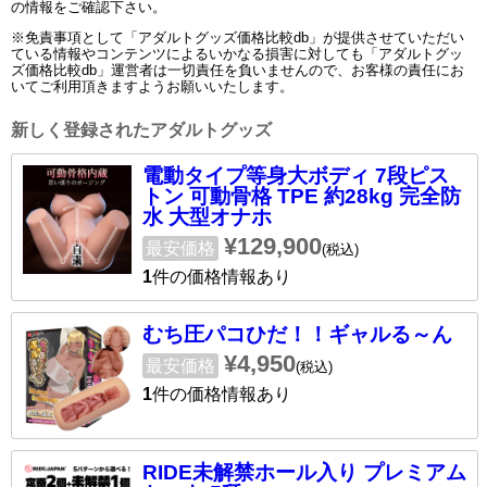
の情報をご確認下さい。
※免責事項として「アダルトグッズ価格比較db」が提供させていただい
ている情報やコンテンツによるいかなる損害に対しても「アダルトグッ
ズ価格比較db」運営者は一切責任を負いませんので、お客様の責任にお
いてご利用頂きますようお願いいたします。
新しく登録されたアダルトグッズ
電動タイプ等身大ボディ 7段ピス
トン 可動骨格 TPE 約28kg 完全防
水 大型オナホ
¥129,900
最安価格
(税込)
1
件の価格情報あり
むち圧パコひだ！！ギャルる～ん
¥4,950
最安価格
(税込)
1
件の価格情報あり
RIDE未解禁ホール入り プレミアム