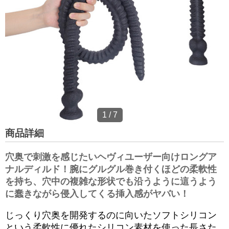
1
/
7
商品詳細
穴奥で刺激を感じたいヘヴィユーザー向けロングア
ナルディルド！腕にグルグル巻き付くほどの柔軟性
を持ち、穴中の複雑な形状でも沿うように這うよう
に蠢きながら侵入してくる挿入感がヤバい！
じっくり穴奥を開発するのに向いたソフトシリコン
という柔軟性に優れたシリコン素材を使った長さた