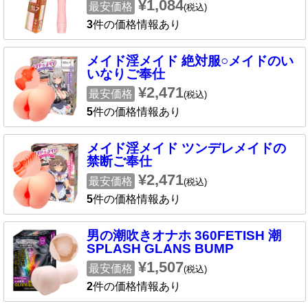
¥1,084
最安価格
(税込)
3
件の価格情報あり
メイド淫メイド 絶対服○メイドのい
いなりご奉仕
¥2,471
最安価格
(税込)
5
件の価格情報あり
メイド淫メイド ツンデレメイドの
禁断ご奉仕
¥2,471
最安価格
(税込)
5
件の価格情報あり
男の潮吹きオナホ 360FETISH 潮
SPLASH GLANS BUMP
¥1,507
最安価格
(税込)
2
件の価格情報あり