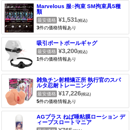
Marvelous 服○拘束 SM拘束具5種
類
¥1,531
最安価格
(税込)
3
件の価格情報あり
吸引ポートボールギャグ
¥3,200
最安価格
(税込)
1
件の価格情報あり
雑魚チン射精矯正所 執行官のスパ
ルタ忍耐トレーニング
¥17,226
最安価格
(税込)
5
件の価格情報あり
AGプラス ねば唾粘膜ローション デ
ィープスロートマニア