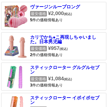
ヴァージンループロング
¥2,000
最安価格
(税込)
5
件の価格情報あり
カリでかち●こ再現しちゃいまし
た。日本男児編
¥957
最安価格
(税込)
2
件の価格情報あり
スティックローター グルグルセブ
ン
¥1,084
最安価格
(税込)
3
件の価格情報あり
スティックローター イボイボセブ
ン