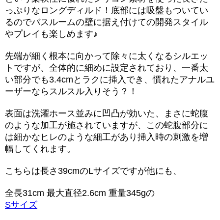
っぷりなロングディルド！底部には吸盤もついてい
るのでバスルームの壁に据え付けての開発スタイル
やプレイも楽しめます♪
先端が細く根本に向かって除々に太くなるシルエッ
トですが、全体的に細めに設定されており、一番太
い部分でも3.4cmとラクに挿入でき、慣れたアナルユ
ーザーならスルスル入りそう？！
表面は洗濯ホース並みに凹凸が効いた、まさに蛇腹
のような加工が施されていますが、この蛇腹部分に
は細かなヒレのような細工があり挿入時の刺激を増
幅してくれます。
こちらは長さ39cmのLサイズですが他にも、
全長31cm 最大直径2.6cm 重量345gの
Sサイズ