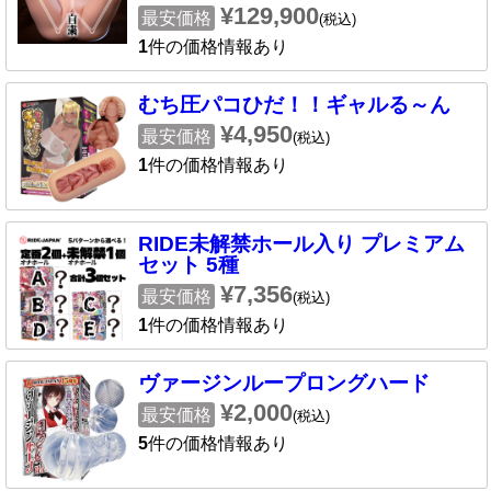
¥129,900
最安価格
(税込)
1
件の価格情報あり
むち圧パコひだ！！ギャルる～ん
¥4,950
最安価格
(税込)
1
件の価格情報あり
RIDE未解禁ホール入り プレミアム
セット 5種
¥7,356
最安価格
(税込)
1
件の価格情報あり
ヴァージンループロングハード
¥2,000
最安価格
(税込)
5
件の価格情報あり