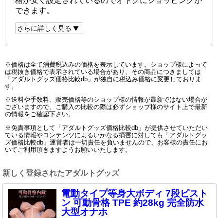
格が安く設定されているのでオトクにショッピングが
できます。
さらに詳しく見る
※価格は全て消費税込みの価格を表示しています。ショップ様によって
は税抜き価格で表示されている場合があり、その商品につきましては
「アダルトグッズ価格比較db」が独自に税込み価格に変更しておりま
す。
※送料や手数料、販売価格等のショップ様の情報が最新ではない場合が
ございますので、ご購入の比較の際は必ずショップ様のサイト上で最新
の情報をご確認下さい。
※免責事項として「アダルトグッズ価格比較db」が提供させていただい
ている情報やコンテンツによるいかなる損害に対しても「アダルトグッ
ズ価格比較db」運営者は一切責任を負いませんので、お客様の責任にお
いてご利用頂きますようお願いいたします。
新しく登録されたアダルトグッズ
電動タイプ等身大ボディ 7段ピスト
ン 可動骨格 TPE 約28kg 完全防水
大型オナホ