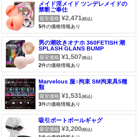
メイド淫メイド ツンデレメイドの
禁断ご奉仕
¥2,471
最安価格
(税込)
5
件の価格情報あり
男の潮吹きオナホ 360FETISH 潮
SPLASH GLANS BUMP
¥1,507
最安価格
(税込)
2
件の価格情報あり
Marvelous 服○拘束 SM拘束具5種
類
¥1,531
最安価格
(税込)
3
件の価格情報あり
吸引ポートボールギャグ
¥3,200
最安価格
(税込)