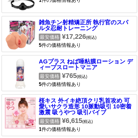
1
件の価格情報あり
雑魚チン射精矯正所 執行官のスパ
ルタ忍耐トレーニング
¥17,226
最安価格
(税込)
5
件の価格情報あり
AGプラス ねば唾粘膜ローション デ
ィープスロートマニア
¥765
最安価格
(税込)
5
件の価格情報あり
桜キス 外イキ絶頂クリ乳首攻め 可
愛いサクラ造形 10脈動吸引 10密着
激震 吸うやつ 吸引バイブ
¥6,615
最安価格
(税込)
1
件の価格情報あり