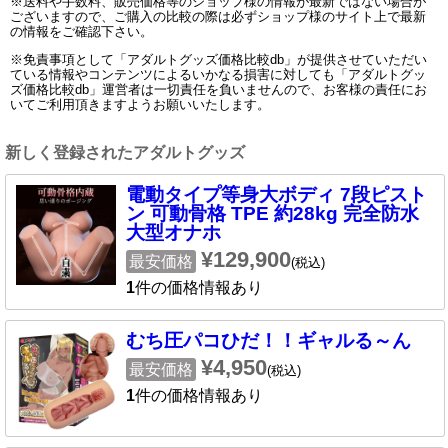
※送料や手数料、販売価格等のショップ様の情報が最新ではない場合が
ございますので、ご購入の比較の際は必ずショップ様のサイト上で最新
の情報をご確認下さい。
※免責事項として「アダルトグッズ価格比較db」が提供させていただい
ている情報やコンテンツによるいかなる損害に対しても「アダルトグッ
ズ価格比較db」運営者は一切責任を負いませんので、お客様の責任にお
いてご利用頂きますようお願いいたします。
新しく登録されたアダルトグッズ
電動タイプ等身大ボディ 7段ピスト
ン 可動骨格 TPE 約28kg 完全防水
大型オナホ
¥129,900
最安価格
(税込)
1
件の価格情報あり
むち圧パコひだ！！ギャルる～ん
¥4,950
最安価格
(税込)
1
件の価格情報あり