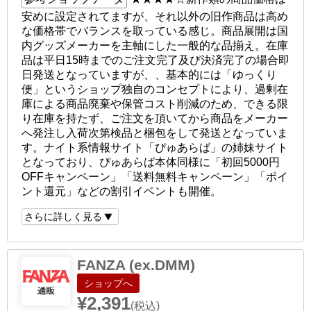
安めに設定されてますが、それ以外の旧作商品は高め
な価格帯でバランスを取っている感じ。商品展開は国
内グッズメーカーを主軸にした一般的な品揃え。在庫
品は平日15時までのご注文完了及び決済完了の場合即
日発送となっていますが、、基本的には「ゆっくり
便」というショップ独自のコンセプトにより、過剰在
庫による商品廃棄や保管コスト削減のため、できる限
り在庫を持たず、ご注文を頂いてから商品をメーカー
へ発注し入荷次第検品と梱包をして発送となっていま
す。ナイト系情報サイト「ぴゅあらば」の姉妹サイト
となっており、ぴゅあらば本体同様に「初回5000円
OFFキャンペーン」「送料無料キャンペーン」「ポイ
ント還元」などの割引イベントも開催。
さらに詳しく見る
FANZA (ex.DMM)
ショップへ
¥2,391
(税込)