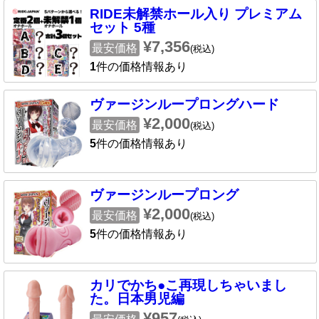
RIDE未解禁ホール入り プレミアム
セット 5種
¥7,356
最安価格
(税込)
1
件の価格情報あり
ヴァージンループロングハード
¥2,000
最安価格
(税込)
5
件の価格情報あり
ヴァージンループロング
¥2,000
最安価格
(税込)
5
件の価格情報あり
カリでかち●こ再現しちゃいまし
た。日本男児編
¥957