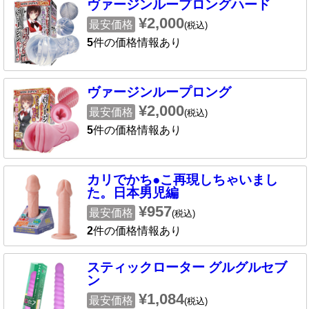
ヴァージンループロングハード
¥2,000
最安価格
(税込)
5
件の価格情報あり
ヴァージンループロング
¥2,000
最安価格
(税込)
5
件の価格情報あり
カリでかち●こ再現しちゃいまし
た。日本男児編
¥957
最安価格
(税込)
2
件の価格情報あり
スティックローター グルグルセブ
ン
¥1,084
最安価格
(税込)