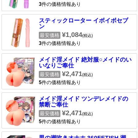
3
件の価格情報あり
スティックローター イボイボセブ
ン
¥1,084
最安価格
(税込)
3
件の価格情報あり
メイド淫メイド 絶対服○メイドのい
いなりご奉仕
¥2,471
最安価格
(税込)
5
件の価格情報あり
メイド淫メイド ツンデレメイドの
禁断ご奉仕
¥2,471
最安価格
(税込)
5
件の価格情報あり
男の潮吹きオナホ 360FETISH 潮