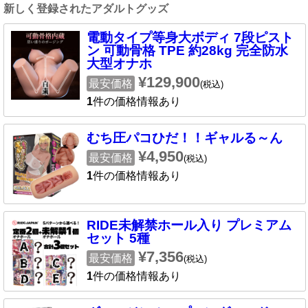
新しく登録されたアダルトグッズ
電動タイプ等身大ボディ 7段ピスト
ン 可動骨格 TPE 約28kg 完全防水
大型オナホ
¥129,900
最安価格
(税込)
1
件の価格情報あり
むち圧パコひだ！！ギャルる～ん
¥4,950
最安価格
(税込)
1
件の価格情報あり
RIDE未解禁ホール入り プレミアム
セット 5種
¥7,356
最安価格
(税込)
1
件の価格情報あり