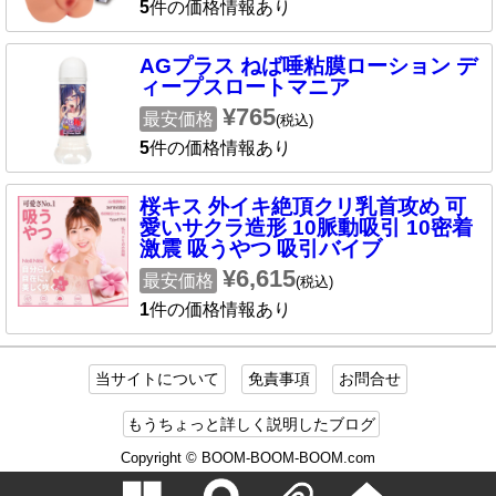
5
件の価格情報あり
AGプラス ねば唾粘膜ローション デ
ィープスロートマニア
¥765
最安価格
(税込)
5
件の価格情報あり
桜キス 外イキ絶頂クリ乳首攻め 可
愛いサクラ造形 10脈動吸引 10密着
激震 吸うやつ 吸引バイブ
¥6,615
最安価格
(税込)
1
件の価格情報あり
当サイトについて
免責事項
お問合せ
もうちょっと詳しく説明したブログ
Copyright © BOOM-BOOM-BOOM.com