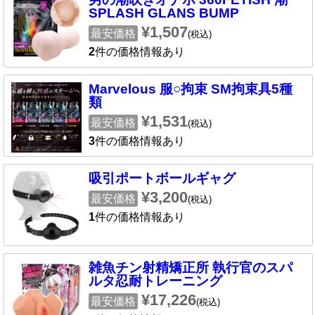
SPLASH GLANS BUMP
¥1,507
最安価格
(税込)
2
件の価格情報あり
Marvelous 服○拘束 SM拘束具5種
類
¥1,531
最安価格
(税込)
3
件の価格情報あり
吸引ポートボールギャグ
¥3,200
最安価格
(税込)
1
件の価格情報あり
雑魚チン射精矯正所 執行官のスパ
ルタ忍耐トレーニング
¥17,226
最安価格
(税込)