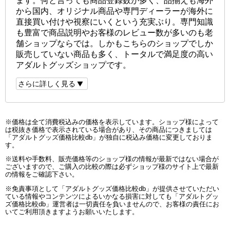
ます。何と言っても商品登録数が多く、品揃えも海外
から国内、オリジナル商品や専門ディーラーが海外に
直接買い付けや視察にいくという充実ぶり。専門知識
も豊富で商品説明やお客様のレビュー数が多いのも老
舗ショップならでは。しかもこちらのショップでしか
販売していない商品も多く、トータルで満足度の高い
アダルトグッズショップです。
さらに詳しく見る
※価格は全て消費税込みの価格を表示しています。ショップ様によって
は税抜き価格で表示されている場合があり、その商品につきましては
「アダルトグッズ価格比較db」が独自に税込み価格に変更しておりま
す。
※送料や手数料、販売価格等のショップ様の情報が最新ではない場合が
ございますので、ご購入の比較の際は必ずショップ様のサイト上で最新
の情報をご確認下さい。
※免責事項として「アダルトグッズ価格比較db」が提供させていただい
ている情報やコンテンツによるいかなる損害に対しても「アダルトグッ
ズ価格比較db」運営者は一切責任を負いませんので、お客様の責任にお
いてご利用頂きますようお願いいたします。