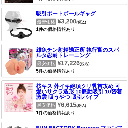
吸引ポートボールギャグ
¥3,200
最安価格
(税込)
1
件の価格情報あり
雑魚チン射精矯正所 執行官のスパ
ルタ忍耐トレーニング
¥17,226
最安価格
(税込)
5
件の価格情報あり
桜キス 外イキ絶頂クリ乳首攻め 可
愛いサクラ造形 10脈動吸引 10密着
激震 吸うやつ 吸引バイブ
¥6,615
最安価格
(税込)
1
件の価格情報あり
FUN FACTORY Bouncer ファンフ