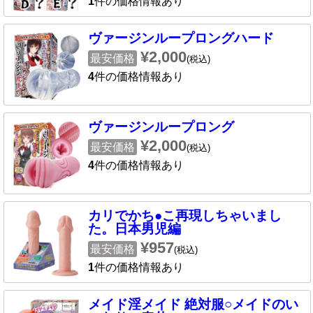
1
件の価格情報あり
ヴァージンループロングハード
¥2,000
最安価格
(税込)
4
件の価格情報あり
ヴァージンループロング
¥2,000
最安価格
(税込)
4
件の価格情報あり
カリでかち●こ再現しちゃいまし
た。日本男児編
¥957
最安価格
(税込)
1
件の価格情報あり
メイド淫メイド 絶対服○メイドのい