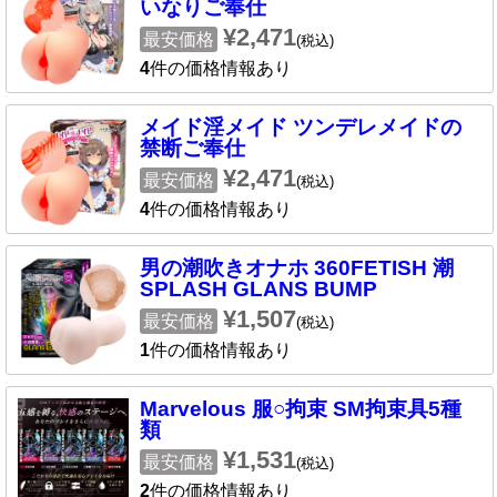
いなりご奉仕
¥2,471
最安価格
(税込)
4
件の価格情報あり
メイド淫メイド ツンデレメイドの
禁断ご奉仕
¥2,471
最安価格
(税込)
4
件の価格情報あり
男の潮吹きオナホ 360FETISH 潮
SPLASH GLANS BUMP
¥1,507
最安価格
(税込)
1
件の価格情報あり
Marvelous 服○拘束 SM拘束具5種
類
¥1,531
最安価格
(税込)
2
件の価格情報あり