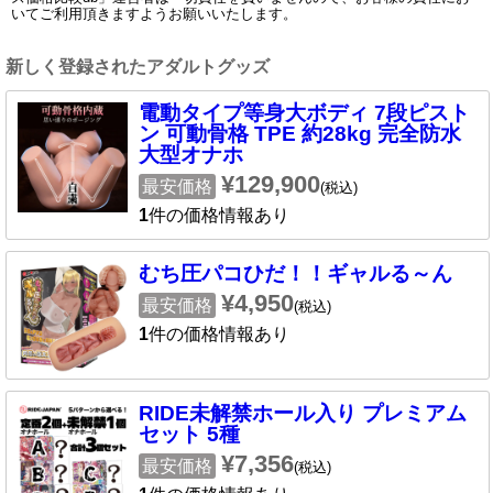
いてご利用頂きますようお願いいたします。
新しく登録されたアダルトグッズ
電動タイプ等身大ボディ 7段ピスト
ン 可動骨格 TPE 約28kg 完全防水
大型オナホ
¥129,900
最安価格
(税込)
1
件の価格情報あり
むち圧パコひだ！！ギャルる～ん
¥4,950
最安価格
(税込)
1
件の価格情報あり
RIDE未解禁ホール入り プレミアム
セット 5種
¥7,356
最安価格
(税込)