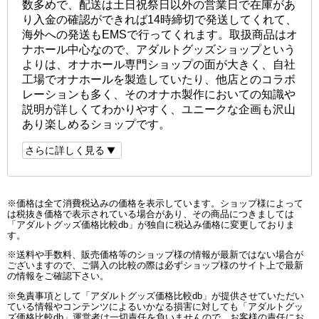
数多めで、配送は土日祝祭日以外の営業日で在庫があ
り入金の確認ができれば14時締切で発送してくれて、
海外への発送もEMSで行ってくれます。取扱商品はオ
ナホール中心なので、アダルトグッズショップという
よりは、オナホール専門ショップの面が大きく、自社
工場でオナホールを製造していたり、他店とのコラボ
レーションも多く、そのオナホ製作においての知識や
説明が詳しくてわかりやすく、ユニークな企画も沢山
あり楽しめるショップです。
さらに詳しく見る
※価格は全て消費税込みの価格を表示しています。ショップ様によって
は税抜き価格で表示されている場合があり、その商品につきましては
「アダルトグッズ価格比較db」が独自に税込み価格に変更しておりま
す。
※送料や手数料、販売価格等のショップ様の情報が最新ではない場合が
ございますので、ご購入の比較の際は必ずショップ様のサイト上で最新
の情報をご確認下さい。
※免責事項として「アダルトグッズ価格比較db」が提供させていただい
ている情報やコンテンツによるいかなる損害に対しても「アダルトグッ
ズ価格比較db」運営者は一切責任を負いませんので、お客様の責任にお