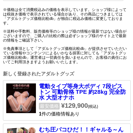
※価格は全て消費税込みの価格を表示しています。ショップ様によって
は税抜き価格で表示されている場合があり、その商品につきましては
「アダルトグッズ価格比較db」が独自に税込み価格に変更しておりま
す。
※送料や手数料、販売価格等のショップ様の情報が最新ではない場合が
ございますので、ご購入の比較の際は必ずショップ様のサイト上で最新
の情報をご確認下さい。
※免責事項として「アダルトグッズ価格比較db」が提供させていただい
ている情報やコンテンツによるいかなる損害に対しても「アダルトグッ
ズ価格比較db」運営者は一切責任を負いませんので、お客様の責任にお
いてご利用頂きますようお願いいたします。
新しく登録されたアダルトグッズ
電動タイプ等身大ボディ 7段ピス
トン 可動骨格 TPE 約28kg 完全防
水 大型オナホ
¥129,900
最安価格
(税込)
1
件の価格情報あり
むち圧パコひだ！！ギャルる～ん