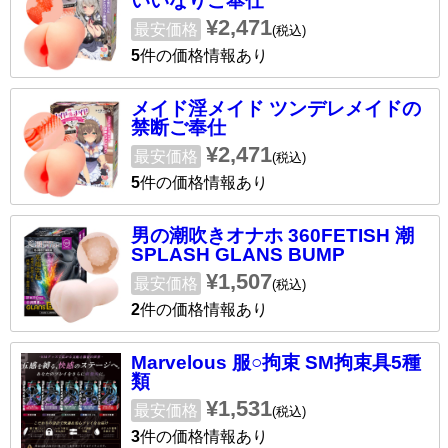
いいなりご奉仕
¥2,471
最安価格
(税込)
5
件の価格情報あり
メイド淫メイド ツンデレメイドの
禁断ご奉仕
¥2,471
最安価格
(税込)
5
件の価格情報あり
男の潮吹きオナホ 360FETISH 潮
SPLASH GLANS BUMP
¥1,507
最安価格
(税込)
2
件の価格情報あり
Marvelous 服○拘束 SM拘束具5種
類
¥1,531
最安価格
(税込)
3
件の価格情報あり