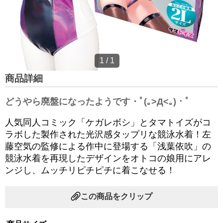
1
/
1
商品詳細
どうやら廃盤になったようです・ﾟ(｡>Д<｡)・ﾟ
人気同人コミック「ケガレボシ」とタマトイズがコ
ラボした製作された光沢感タップリな競泳水着！左
藤空気の監修による作中に登場する「浅葉依吹」の
競泳水着を再現したデザインをオトコの娘用にアレ
ンジし、ムッチリピチピチに着こなせる！
この商品をクリップ