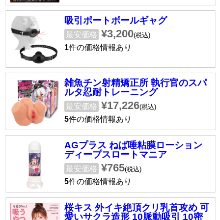
吸引ポートボールギャグ
¥3,200
最安価格
(税込)
1
件の価格情報あり
雑魚チン射精矯正所 執行官のスパ
ルタ忍耐トレーニング
¥17,226
最安価格
(税込)
5
件の価格情報あり
AGプラス ねば唾粘膜ローション
ディープスロートマニア
¥765
最安価格
(税込)
5
件の価格情報あり
桜キス 外イキ絶頂クリ乳首攻め 可
愛いサクラ造形 10脈動吸引 10密