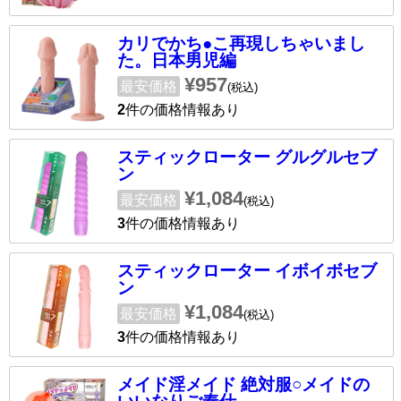
カリでかち●こ再現しちゃいまし
た。日本男児編
¥957
最安価格
(税込)
2
件の価格情報あり
スティックローター グルグルセブ
ン
¥1,084
最安価格
(税込)
3
件の価格情報あり
スティックローター イボイボセブ
ン
¥1,084
最安価格
(税込)
3
件の価格情報あり
メイド淫メイド 絶対服○メイドの