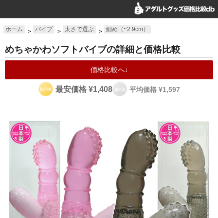
ホーム
バイブ
太さで選ぶ
細め（~2.9cm）
>
>
>
めちゃかわソフトバイブの詳細と価格比較
価格比較へ↓
最安価格 ¥1,408
平均価格 ¥1,597