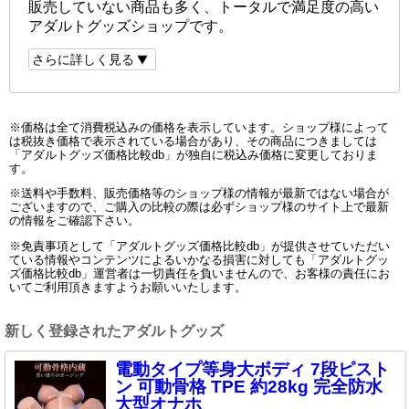
販売していない商品も多く、トータルで満足度の高い
アダルトグッズショップです。
さらに詳しく見る
※価格は全て消費税込みの価格を表示しています。ショップ様によって
は税抜き価格で表示されている場合があり、その商品につきましては
「アダルトグッズ価格比較db」が独自に税込み価格に変更しておりま
す。
※送料や手数料、販売価格等のショップ様の情報が最新ではない場合が
ございますので、ご購入の比較の際は必ずショップ様のサイト上で最新
の情報をご確認下さい。
※免責事項として「アダルトグッズ価格比較db」が提供させていただい
ている情報やコンテンツによるいかなる損害に対しても「アダルトグッ
ズ価格比較db」運営者は一切責任を負いませんので、お客様の責任にお
いてご利用頂きますようお願いいたします。
新しく登録されたアダルトグッズ
電動タイプ等身大ボディ 7段ピスト
ン 可動骨格 TPE 約28kg 完全防水
大型オナホ