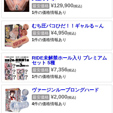
¥129,900
最安価格
(税込)
1
件の価格情報あり
むち圧パコひだ！！ギャルる～ん
¥4,950
最安価格
(税込)
1
件の価格情報あり
RIDE未解禁ホール入り プレミアム
セット 5種
¥7,356
最安価格
(税込)
1
件の価格情報あり
ヴァージンループロングハード
¥2,000
最安価格
(税込)
4
件の価格情報あり