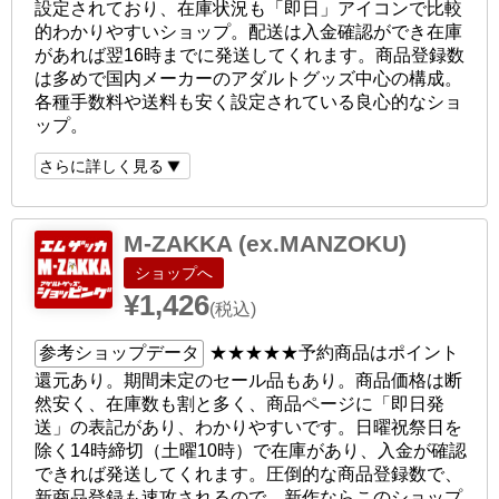
設定されており、在庫状況も「即日」アイコンで比較
的わかりやすいショップ。配送は入金確認ができ在庫
があれば翌16時までに発送してくれます。商品登録数
は多めで国内メーカーのアダルトグッズ中心の構成。
各種手数料や送料も安く設定されている良心的なショ
ップ。
さらに詳しく見る
M-ZAKKA (ex.MANZOKU)
ショップへ
¥1,426
(税込)
参考ショップデータ
★★★★★
予約商品はポイント
還元あり。期間未定のセール品もあり。商品価格は断
然安く、在庫数も割と多く、商品ページに「即日発
送」の表記があり、わかりやすいです。日曜祝祭日を
除く14時締切（土曜10時）で在庫があり、入金が確認
できれば発送してくれます。圧倒的な商品登録数で、
新商品登録も速攻されるので、新作ならこのショップ