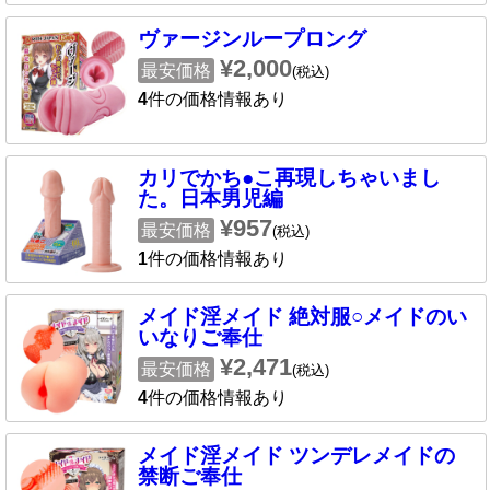
ヴァージンループロング
¥2,000
最安価格
(税込)
4
件の価格情報あり
カリでかち●こ再現しちゃいまし
た。日本男児編
¥957
最安価格
(税込)
1
件の価格情報あり
メイド淫メイド 絶対服○メイドのい
いなりご奉仕
¥2,471
最安価格
(税込)
4
件の価格情報あり
メイド淫メイド ツンデレメイドの
禁断ご奉仕