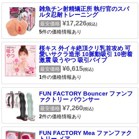
雑魚チン射精矯正所 執行官のスパ
ルタ忍耐トレーニング
¥17,226
最安価格
(税込)
5
件の価格情報あり
桜キス 外イキ絶頂クリ乳首攻め 可
愛いサクラ造形 10脈動吸引 10密着
激震 吸うやつ 吸引バイブ
¥6,615
最安価格
(税込)
1
件の価格情報あり
FUN FACTORY Bouncer ファンフ
ァクトリー バウンサー
¥7,260
最安価格
(税込)
2
件の価格情報あり
FUN FACTORY Mea ファンファク
トリー メア