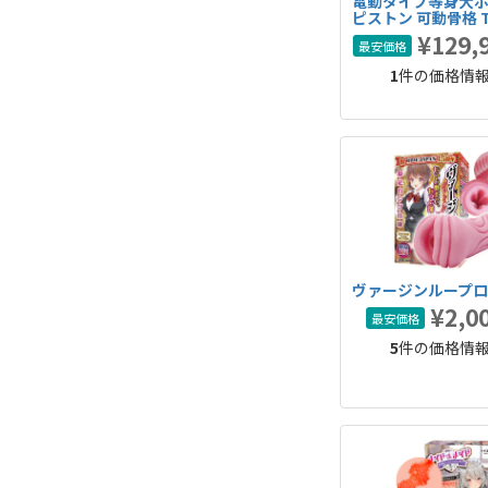
電動タイプ等身大ボ
ピストン 可動骨格 T
28kg 完全防水 大
¥129,
最安価格
1
件の価格情
ヴァージンループ
¥2,0
最安価格
5
件の価格情