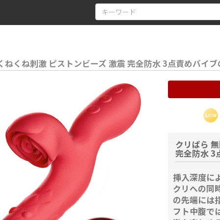
 くねくね刺激 ピストンビーズ 激震 完全防水 3点責めバイ
クリばら 無
完全防水 
挿入深度に
クリへの同
の先端には
フト中腹で