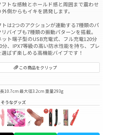
ソフトな感触とホールド感と周囲まで震わせ
り外側からもイキを誘発します。
フトは2つのアクションが連動する7種類のパ
クリバイブも7種類の振動パターンを搭載。
ット端子型のUSB充電式、フル充電120分
0分、IPX7等級の高い防水性能を持ち、プレ
を選ばず楽しめる高機能バイブです！
この商品をクリップ
10.7cm 最大径3.2cm 重量293g
りそうなグッズ