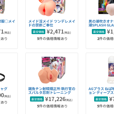
対服○メイ
メイド淫メイド ツンデレメイ
男の潮吹きオナホ 
仕
ドの禁断ご奉仕
潮SPLASH GLA
71
¥2,471
¥1
最安価格
最安価格
(税込)
(税込)
報あり
5
件の価格情報あり
2
件の価格
ギャグ
雑魚チン射精矯正所 執行官の
AGプラス ね
スパルタ忍耐トレーニング
ョン ディープ
00
(税込)
¥17,226
¥
最安価格
最安価格
(税込)
報あり
5
件の価格情報あり
5
件の価格