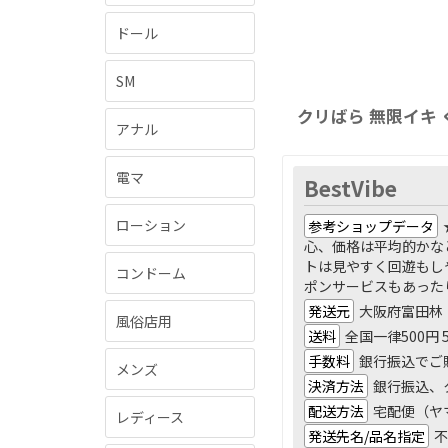
ドール
SM
クリばら 無限イキ
アナル
電マ
BestVibe
ローション
参考ショップデータ
心、価格は平均的かな
トは見やすく回遊もし
コンドーム
ポンサービスもあった
発送元
大阪府富田林
風俗店用
送料
全国一律500円
手数料
銀行振込でご
メンズ
決済方法
銀行振込、ク
配送方法
宅配便（ヤ
レディース
発送先名/品名指定
不