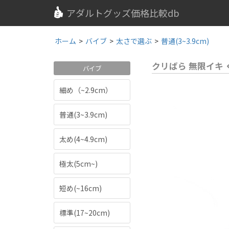
アダルトグッズ価格比較db
ホーム
>
バイブ
>
太さで選ぶ
>
普通(3~3.9cm)
クリばら 無限イキ
バイブ
細め（~2.9cm）
普通(3~3.9cm)
太め(4~4.9cm)
極太(5cm~)
短め(~16cm)
標準(17~20cm)