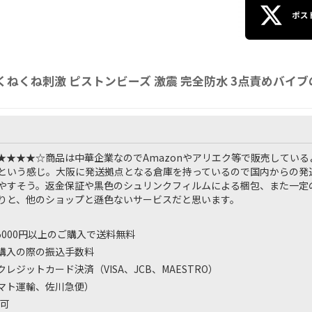
 くねくね刺激 ピストンビーズ 激震 完全防水 3点責めバイ
★★★★☆
商品は中華企業なのでAmazonやアリエク等で販売してい
という感じ。大阪に発送拠点となる倉庫を持っているので国内からの発
やすそう。返金保証や黒色のシュリンクフィルムによる梱包、また一定
りと、他のショップと遜色ないサービスだと思います。
 5000円以上のご購入で送料無料
購入の際の振込手数料
レジットカード決済（VISA、JCB、MAESTRO）
マト運輸、佐川急便）
可