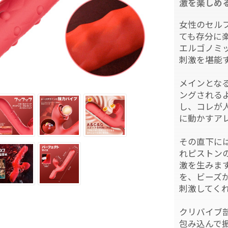
激を楽しめ
女性のセル
ても存分に
エルゴノミ
刺激を堪能
メインとな
ングされる
し、コレが
に動かすア
その直下に
れピストン
激を生みま
を、ビーズ
刺激してく
クリバイブ
包み込んで