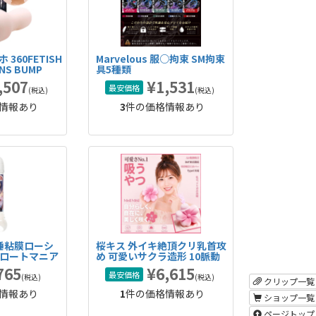
360FETISH
Marvelous 服○拘束 SM拘束
NS BUMP
具5種類
,507
¥1,531
最安価格
(税込)
(税込)
情報あり
3
件の価格情報あり
ば唾粘膜ローシ
桜キス 外イキ絶頂クリ乳首攻
スロートマニア
め 可愛いサクラ造形 10脈動
吸引 10密着激震 吸うやつ 吸
765
¥6,615
最安価格
引バイブ
(税込)
(税込)
クリップ一覧
情報あり
1
件の価格情報あり
ショップ一覧
ページトップ