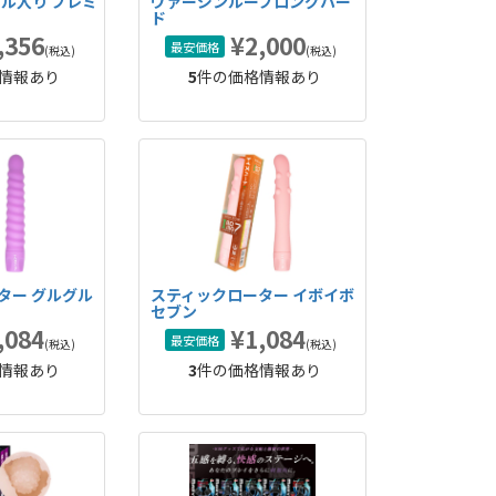
ール入り プレミ
ヴァージンループロングハー
ド
,356
¥2,000
最安価格
(税込)
(税込)
情報あり
5
件の価格情報あり
ター グルグル
スティックローター イボイボ
セブン
,084
¥1,084
最安価格
(税込)
(税込)
情報あり
3
件の価格情報あり