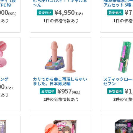
ディ 7段
むち圧パコひだ！！ギャルる
RIDE未解禁ホ
PE 約
～ん
アムセット 5種
型オナホ
900
¥4,950
¥7
最安価格
最安価格
(税込)
(税込)
報あり
1
件の価格情報あり
1
件の価格
ロング
カリでかち●こ再現しちゃい
スティックロー
ました。日本男児編
セブン
00
(税込)
¥957
¥1
最安価格
最安価格
(税込)
報あり
2
件の価格情報あり
3
件の価格