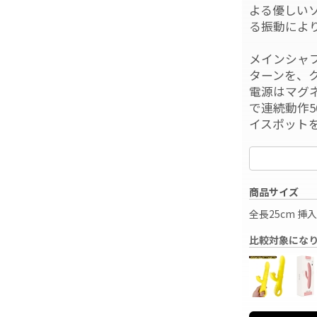
よる優しい
る振動によ
メインシャ
ターンを、
電源はマグネ
で連続動作5
イスポット
商品サイズ
全長25cm 挿入長
比較対象にな