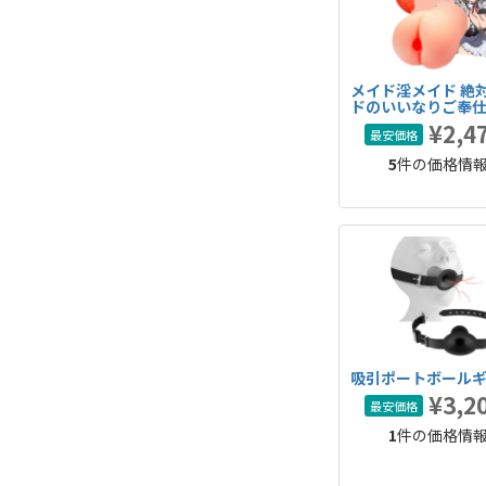
メイド淫メイド 絶
ドのいいなりご奉
¥2,4
最安価格
5
件の価格情
吸引ポートボール
¥3,2
最安価格
1
件の価格情