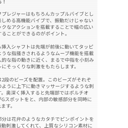
る！
フプレジャーはもちろんカップルバイブとし
楽しめる高機能バイブで、振動だけじゃない
ックなアクションを搭載することで幅の広い
することができるのがポイント。
る挿入シャフトは先端が前後に動いてタッピ
ような指掻きされるようなムーブ機能を搭載
人的な指の動きに近く、まるで中指を小刻み
レにそっくりな刺激をもたらします。
は2段のビーズを配置。このビーズがそれぞ
のように上下に動きマッサージするような刺
す。奥深く挿入すると先端部ではポルチオ
がGスポットをと、内部の敏感部分を同時に
れます。
部分は花弁のようなカタチでピンポイントを
振動刺激してくれて、上質なシリコン素材に