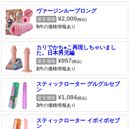
ヴァージンループロング
¥2,000
最安価格
(税込)
5
件の価格情報あり
カリでかち●こ再現しちゃいまし
た。日本男児編
¥957
最安価格
(税込)
2
件の価格情報あり
スティックローター グルグルセブ
ン
¥1,084
最安価格
(税込)
3
件の価格情報あり
スティックローター イボイボセブ
ン