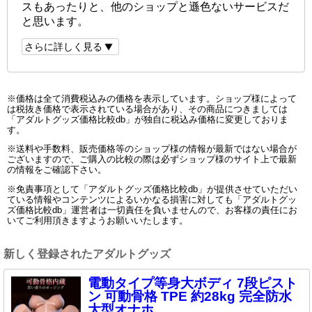
スもあったりと、他のショップと遜色ないサービスだ
と思います。
さらに詳しく見る
※価格は全て消費税込みの価格を表示しています。ショップ様によって
は税抜き価格で表示されている場合があり、その商品につきましては
「アダルトグッズ価格比較db」が独自に税込み価格に変更しておりま
す。
※送料や手数料、販売価格等のショップ様の情報が最新ではない場合が
ございますので、ご購入の比較の際は必ずショップ様のサイト上で最新
の情報をご確認下さい。
※免責事項として「アダルトグッズ価格比較db」が提供させていただい
ている情報やコンテンツによるいかなる損害に対しても「アダルトグッ
ズ価格比較db」運営者は一切責任を負いませんので、お客様の責任にお
いてご利用頂きますようお願いいたします。
新しく登録されたアダルトグッズ
電動タイプ等身大ボディ 7段ピスト
ン 可動骨格 TPE 約28kg 完全防水
大型オナホ