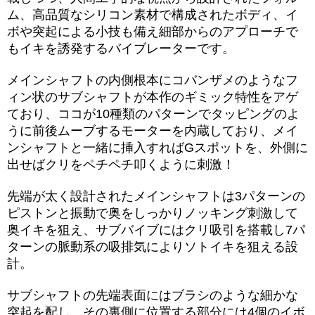
ム、高品質なシリコン素材で構成されたボディ、イ
ボや突起による小技も備え細部からのアプローチで
もイキを誘発するバイブレーターです。
メインシャフトの内側根本にコバンザメのようなフ
ィン状のサブシャフトが本作のギミック特性をアゲ
ており、ココが10種類のパターンでタッピングのよ
うに前後ムーブするモーターを内蔵しており、メイ
ンシャフトと一緒に挿入すればGスポットを、外側に
出せばクリをペチペチ叩くように刺激！
先端が太く設計されたメインシャフトは3パターンの
ピストンと振動で奥をしっかりノッキング刺激して
奥イキを狙え、サブバイブにはクリ吸引を搭載し7パ
ターンの脈動系の吸排気によりソトイキを狙える設
計。
サブシャフトの先端表面にはブラシのような細かな
突起を配し、その裏側に位置する部分には4個のイボ