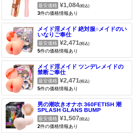
¥1,084
最安価格
(税込)
3
件の価格情報あり
メイド淫メイド 絶対服○メイドのい
いなりご奉仕
¥2,471
最安価格
(税込)
5
件の価格情報あり
メイド淫メイド ツンデレメイドの
禁断ご奉仕
¥2,471
最安価格
(税込)
5
件の価格情報あり
男の潮吹きオナホ 360FETISH 潮
SPLASH GLANS BUMP
¥1,507
最安価格
(税込)
2
件の価格情報あり