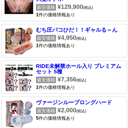
¥129,900
最安価格
(税込)
1
件の価格情報あり
むち圧パコひだ！！ギャルる～ん
¥4,950
最安価格
(税込)
1
件の価格情報あり
RIDE未解禁ホール入り プレミアム
セット 5種
¥7,356
最安価格
(税込)
1
件の価格情報あり
ヴァージンループロングハード
¥2,000
最安価格
(税込)
5
件の価格情報あり