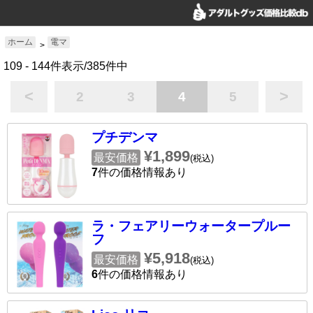
ホーム
電マ
>
109 - 144件表示/385件中
<
>
2
3
4
5
プチデンマ
¥1,899
最安価格
(税込)
7
件の価格情報あり
ラ・フェアリーウォータープルー
フ
¥5,918
最安価格
(税込)
6
件の価格情報あり