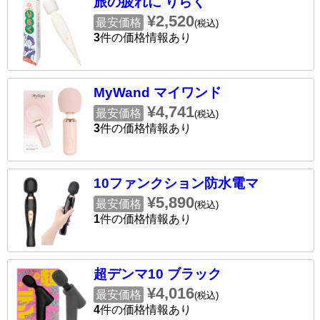
旅の疲れに りらく
¥2,520
最安価格
(税込)
3
件の価格情報あり
MyWand マイワンド
¥4,741
最安価格
(税込)
3
件の価格情報あり
10ファンクション防水電マ
¥5,890
最安価格
(税込)
1
件の価格情報あり
超デンマ10 ブラック
¥4,016
最安価格
(税込)
4
件の価格情報あり