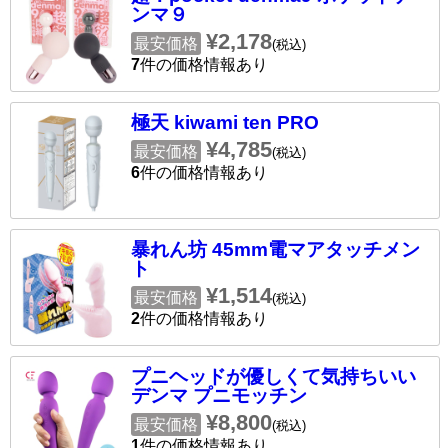
ンマ９
¥2,178
最安価格
(税込)
7
件の価格情報あり
極天 kiwami ten PRO
¥4,785
最安価格
(税込)
6
件の価格情報あり
暴れん坊 45mm電マアタッチメン
ト
¥1,514
最安価格
(税込)
2
件の価格情報あり
プニヘッドが優しくて気持ちいい
デンマ プニモッチン
¥8,800
最安価格
(税込)
1
件の価格情報あり