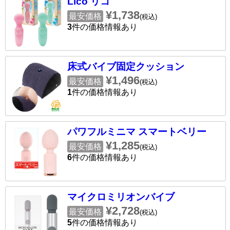
Lico リコ
¥1,738
最安価格
(税込)
3
件の価格情報あり
床式バイブ固定クッション
¥1,496
最安価格
(税込)
1
件の価格情報あり
パワフルミニマ スマートベリー
¥1,285
最安価格
(税込)
6
件の価格情報あり
マイクロミリオンバイブ
¥2,728
最安価格
(税込)
5
件の価格情報あり