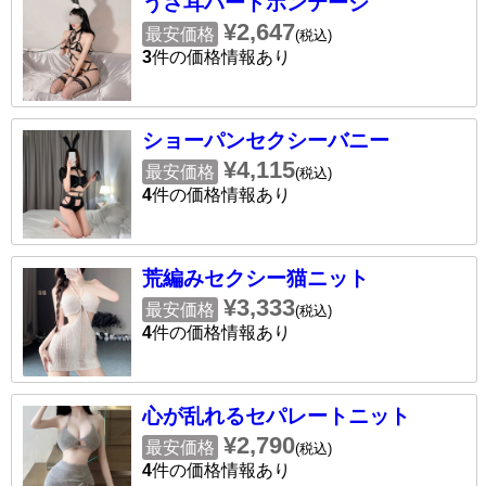
うさ耳ハードボンテージ
¥2,647
最安価格
(税込)
3
件の価格情報あり
ショーパンセクシーバニー
¥4,115
最安価格
(税込)
4
件の価格情報あり
荒編みセクシー猫ニット
¥3,333
最安価格
(税込)
4
件の価格情報あり
心が乱れるセパレートニット
¥2,790
最安価格
(税込)
4
件の価格情報あり