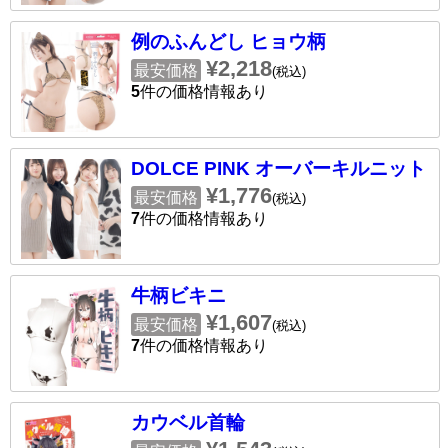
例のふんどし ヒョウ柄
¥2,218
最安価格
(税込)
5
件の価格情報あり
DOLCE PINK オーバーキルニット
¥1,776
最安価格
(税込)
7
件の価格情報あり
牛柄ビキニ
¥1,607
最安価格
(税込)
7
件の価格情報あり
カウベル首輪