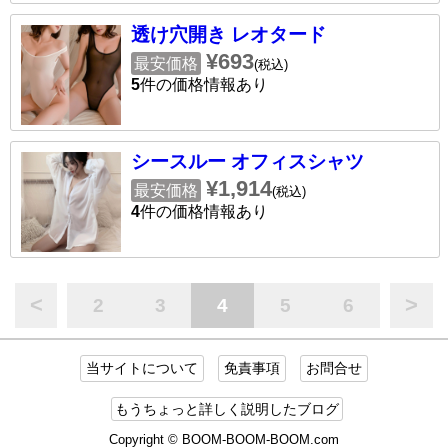
透け穴開き レオタード
¥693
最安価格
(税込)
5
件の価格情報あり
シースルー オフィスシャツ
¥1,914
最安価格
(税込)
4
件の価格情報あり
<
>
2
3
4
5
6
当サイトについて
免責事項
お問合せ
もうちょっと詳しく説明したブログ
Copyright © BOOM-BOOM-BOOM.com