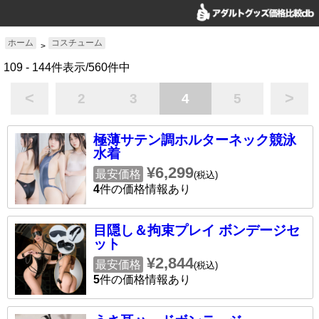
ホーム
コスチューム
>
109 - 144件表示/560件中
<
>
2
3
4
5
極薄サテン調ホルターネック競泳
水着
¥6,299
最安価格
(税込)
4
件の価格情報あり
目隠し＆拘束プレイ ボンデージセ
ット
¥2,844
最安価格
(税込)
5
件の価格情報あり