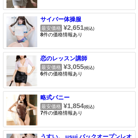
サイバー体操服
¥2,651
最安価格
(税込)
8
件の価格情報あり
恋のレッスン講師
¥3,055
最安価格
(税込)
6
件の価格情報あり
略式バニー
¥1,854
最安価格
(税込)
7
件の価格情報あり
うすい。 usui バックオープンレオ