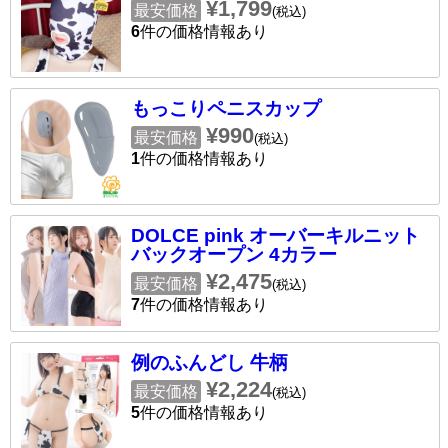
¥1,799
最安価格
(税込)
6
件の価格情報あり
もっこりペニスカップ
¥990
最安価格
(税込)
1
件の価格情報あり
DOLCE pink オーバーキルニット
バックオープン 4カラー
¥2,475
最安価格
(税込)
7
件の価格情報あり
例のふんどし 牛柄
¥2,224
最安価格
(税込)
5
件の価格情報あり