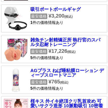
吸引ポートボールギャグ
¥3,200
最安価格
(税込)
1
件の価格情報あり
雑魚チン射精矯正所 執行官のスパ
ルタ忍耐トレーニング
¥17,226
最安価格
(税込)
5
件の価格情報あり
AGプラス ねば唾粘膜ローション デ
ィープスロートマニア
¥765
最安価格
(税込)
5
件の価格情報あり
桜キス 外イキ絶頂クリ乳首攻め 可
愛いサクラ造形 10脈動吸引 10密着