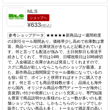
NLS
ショップへ
¥633
(税込)
参考ショップデータ
★★★★★
新商品は一週間程度
の1割引セール期間あり。価格帯少し高めで在庫数は豊
富。商品ページに在庫状況がきちんと記載されていま
す。何と言っても配送が強みで、土日祝祭日も発送手
続きしてくれて、平日は14時、日曜祝祭日は10時締切
で、入金確認と在庫があれば発送してくれますので、
スグに商品が欲しいならこちらのショップが最適。ま
た、新作商品は期間限定でセール価格になっているの
も狙い目で、ポイントと併用すればオトクに購入でき
ます。何と言っても商品登録数が多く、品揃えも海外
から国内、オリジナル商品や専門ディーラーが海外に
直接買い付けや視察にいくという充実ぶり。専門知識
も豊富で商品説明やお客様のレビュー数が多いのも老
舗ショップならでは。しかもこちらのショップでしか
販売していない商品も多く、トータルで満足度の高い