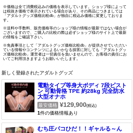
※価格は全て消費税込みの価格を表示しています。ショップ様によって
は税抜き価格で表示されている場合があり、その商品につきましては
「アダルトグッズ価格比較db」が独自に税込み価格に変更しておりま
す。
※送料や手数料、販売価格等のショップ様の情報が最新ではない場合が
ございますので、ご購入の比較の際は必ずショップ様のサイト上で最新
の情報をご確認下さい。
※免責事項として「アダルトグッズ価格比較db」が提供させていただい
ている情報やコンテンツによるいかなる損害に対しても「アダルトグッ
ズ価格比較db」運営者は一切責任を負いませんので、お客様の責任にお
いてご利用頂きますようお願いいたします。
新しく登録されたアダルトグッズ
電動タイプ等身大ボディ 7段ピスト
ン 可動骨格 TPE 約28kg 完全防水
大型オナホ
¥129,900
最安価格
(税込)
1
件の価格情報あり
むち圧パコひだ！！ギャルる～ん