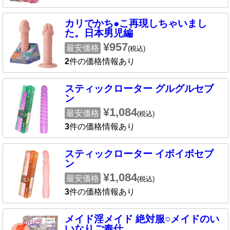
カリでかち●こ再現しちゃいまし
た。日本男児編
¥957
最安価格
(税込)
2
件の価格情報あり
スティックローター グルグルセブ
ン
¥1,084
最安価格
(税込)
3
件の価格情報あり
スティックローター イボイボセブ
ン
¥1,084
最安価格
(税込)
3
件の価格情報あり
メイド淫メイド 絶対服○メイドのい
いなりご奉仕