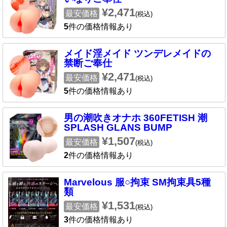
¥2,471
最安価格
(税込)
5
件の価格情報あり
メイド淫メイド ツンデレメイドの
禁断ご奉仕
¥2,471
最安価格
(税込)
5
件の価格情報あり
男の潮吹きオナホ 360FETISH 潮
SPLASH GLANS BUMP
¥1,507
最安価格
(税込)
2
件の価格情報あり
Marvelous 服○拘束 SM拘束具5種
類
¥1,531
最安価格
(税込)
3
件の価格情報あり