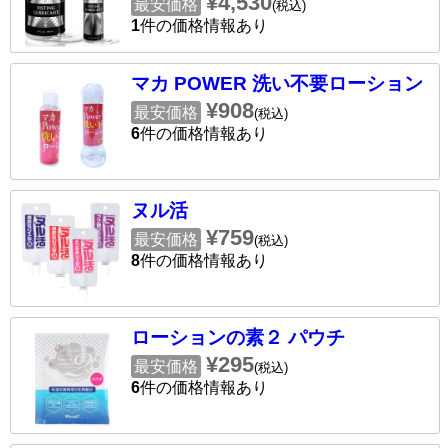
¥4,530
最安価格
(税込)
1
件の価格情報あり
マカ POWER 洗い不要ローション
¥908
最安価格
(税込)
6
件の価格情報あり
ヌル活
¥759
最安価格
(税込)
8
件の価格情報あり
ローションの素２ パウチ
¥295
最安価格
(税込)
6
件の価格情報あり