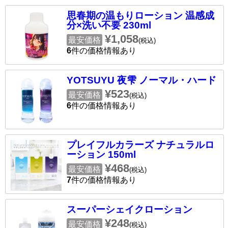
思春期の温もりローション 温感成
分×洗い不要 230ml
¥1,058
最安価格
(税込)
6
件の価格情報あり
YOTSUYU 夜雫 ノーマル・ハード
¥523
最安価格
(税込)
6
件の価格情報あり
プレイフルカラーズ ナチュラルロ
ーション 150ml
¥468
最安価格
(税込)
7
件の価格情報あり
スーパーシェイクローション
¥248
最安価格
(税込)