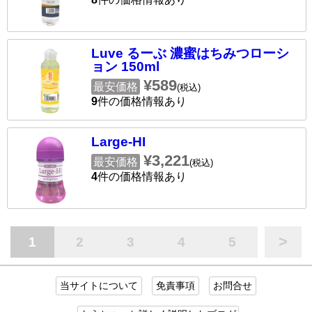
Luve るーぶ 濃蜜はちみつローシ
ョン 150ml
¥589
最安価格
(税込)
9
件の価格情報あり
Large-HI
¥3,221
最安価格
(税込)
4
件の価格情報あり
>
1
2
3
4
5
当サイトについて
免責事項
お問合せ