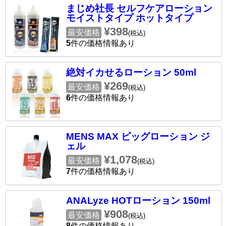
まじめ社長 セルフケアローション
モイストタイプ ホットタイプ
¥398
最安価格
(税込)
5
件の価格情報あり
絶対イカせるローション 50ml
¥269
最安価格
(税込)
6
件の価格情報あり
MENS MAX ビッグローション ジ
ェル
¥1,078
最安価格
(税込)
7
件の価格情報あり
ANALyze HOTローション 150ml
¥908
最安価格
(税込)
8
件の価格情報あり