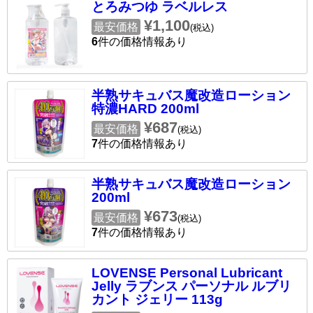
とろみつゆ ラベルレス
¥1,100
最安価格
(税込)
6
件の価格情報あり
半熟サキュバス魔改造ローション
特濃HARD 200ml
¥687
最安価格
(税込)
7
件の価格情報あり
半熟サキュバス魔改造ローション
200ml
¥673
最安価格
(税込)
7
件の価格情報あり
LOVENSE Personal Lubricant
Jelly ラブンス パーソナル ルブリ
カント ジェリー 113g