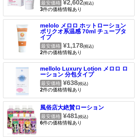
¥2,602
最安価格
(税込)
3
件の価格情報あり
melolo メロロ ホットローション
ポリクオ系温感 70ml チューブタ
イプ
¥1,178
最安価格
(税込)
2
件の価格情報あり
mellolo Luxury Lotion メロロ ロ
ーション 分包タイプ
¥638
最安価格
(税込)
2
件の価格情報あり
風俗店大絶賛ローション
¥481
最安価格
(税込)
6
件の価格情報あり