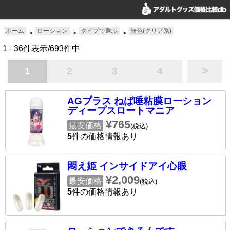
ホーム
ローション
タイプで選ぶ
無色(クリア系)
>
>
>
1 - 36件表示/693件中
>
1
2
3
4
AGプラス ねば唾粘膜ローション
ディープスロートマニア
¥765
最安価格
(税込)
5
件の価格情報あり
悶え姫 インサイドアイ心眼
¥2,009
最安価格
(税込)
5
件の価格情報あり