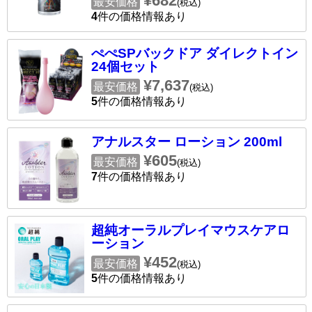
¥682
最安価格
(税込)
4
件の価格情報あり
ぺぺSPバックドア ダイレクトイン
24個セット
¥7,637
最安価格
(税込)
5
件の価格情報あり
アナルスター ローション 200ml
¥605
最安価格
(税込)
7
件の価格情報あり
超純オーラルプレイマウスケアロ
ーション
¥452
最安価格
(税込)
5
件の価格情報あり