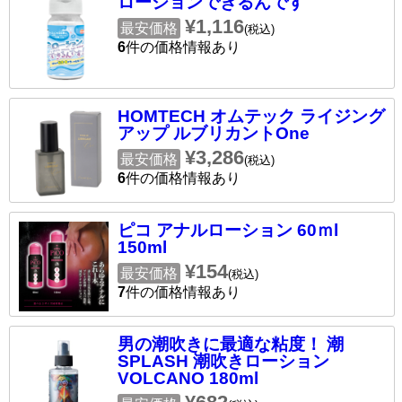
ローションできるんです
¥1,116
最安価格
(税込)
6
件の価格情報あり
HOMTECH オムテック ライジング
アップ ルブリカントOne
¥3,286
最安価格
(税込)
6
件の価格情報あり
ピコ アナルローション 60ｍl
150ml
¥154
最安価格
(税込)
7
件の価格情報あり
男の潮吹きに最適な粘度！ 潮
SPLASH 潮吹きローション
VOLCANO 180ml