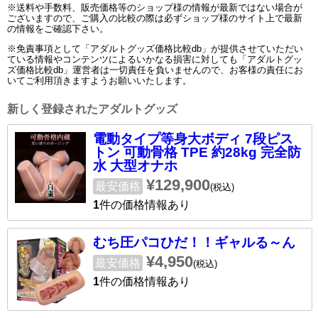
※送料や手数料、販売価格等のショップ様の情報が最新ではない場合が
ございますので、ご購入の比較の際は必ずショップ様のサイト上で最新
の情報をご確認下さい。
※免責事項として「アダルトグッズ価格比較db」が提供させていただい
ている情報やコンテンツによるいかなる損害に対しても「アダルトグッ
ズ価格比較db」運営者は一切責任を負いませんので、お客様の責任にお
いてご利用頂きますようお願いいたします。
新しく登録されたアダルトグッズ
電動タイプ等身大ボディ 7段ピス
トン 可動骨格 TPE 約28kg 完全防
水 大型オナホ
¥129,900
最安価格
(税込)
1
件の価格情報あり
むち圧パコひだ！！ギャルる～ん
¥4,950
最安価格
(税込)
1
件の価格情報あり