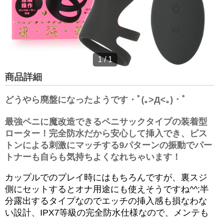
1
/
1
商品詳細
どうやら廃盤になったようです・ﾟ(｡>Д<｡)・ﾟ
最強ペニに魔改造できるペニサックタイプの装着型
ローター！完全防水だから安心して挿入でき、ピス
トンによる刺激にマッチする9パターンの振動でパー
トナーも自らも気持ちよくなれちゃいます！
カップルでのプレイ時にはもちろんですが、裏スジ
側にセットするとオナ用途にも使えそうですね^^;半
分露出するタイプなのでエッチの挿入感も損なわな
い設計、IPX7等級の完全防水仕様なので、メンテも