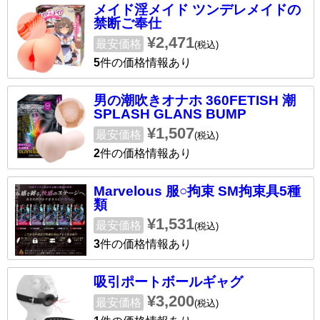
メイド淫メイド ツンデレメイドの
禁断ご奉仕
¥2,471
最安価格
(税込)
5
件の価格情報あり
男の潮吹きオナホ 360FETISH 潮
SPLASH GLANS BUMP
¥1,507
最安価格
(税込)
2
件の価格情報あり
Marvelous 服○拘束 SM拘束具5種
類
¥1,531
最安価格
(税込)
3
件の価格情報あり
吸引ポートボールギャグ
¥3,200
最安価格
(税込)