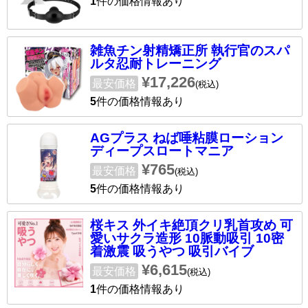
1
件の価格情報あり
雑魚チン射精矯正所 執行官のスパ
ルタ忍耐トレーニング
¥17,226
最安価格
(税込)
5
件の価格情報あり
AGプラス ねば唾粘膜ローション
ディープスロートマニア
¥765
最安価格
(税込)
5
件の価格情報あり
桜キス 外イキ絶頂クリ乳首攻め 可
愛いサクラ造形 10脈動吸引 10密
着激震 吸うやつ 吸引バイブ
¥6,615
最安価格
(税込)
1
件の価格情報あり