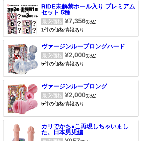
RIDE未解禁ホール入り プレミアム
セット 5種
¥7,356
最安価格
(税込)
1
件の価格情報あり
ヴァージンループロングハード
¥2,000
最安価格
(税込)
5
件の価格情報あり
ヴァージンループロング
¥2,000
最安価格
(税込)
5
件の価格情報あり
カリでかち●こ再現しちゃいまし
た。日本男児編
¥957