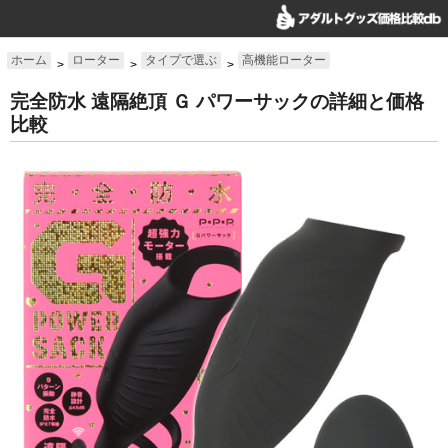
ホーム
ローター
タイプで選ぶ
高機能ローター
>
>
>
完全防水 遠隔絶頂 Ｇ パワーサックの詳細と価格
比較