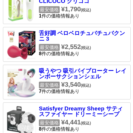
CLICOCO クリココ
¥1,790
最安価格
(税込)
1
件の価格情報あり
舌好調 ベロベロチュバチュバクン
ニ 3
¥2,552
最安価格
(税込)
8
件の価格情報あり
吸うやつ 吸引バイブローター レイ
ンボーサクションシェル
¥3,540
最安価格
(税込)
7
件の価格情報あり
Satisfyer Dreamy Sheep サティ
スファイヤー ドリーミーシープ
¥4,441
最安価格
(税込)
8
件の価格情報あり