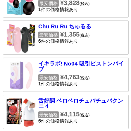
¥3,828
最安価格
(税込)
1
件の価格情報あり
Chu Ru Ru ちゅるる
¥1,355
最安価格
(税込)
6
件の価格情報あり
イキラボ! No04 吸引ピストンバイ
ブ
¥4,763
最安価格
(税込)
1
件の価格情報あり
舌好調 ベロベロチュバチュバクン
ニ 4
¥4,115
最安価格
(税込)
6
件の価格情報あり