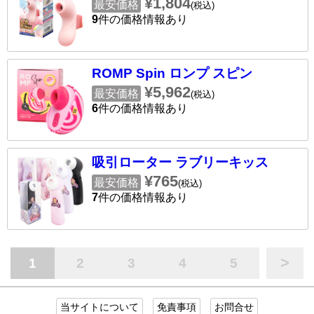
¥1,804
最安価格
(税込)
9
件の価格情報あり
ROMP Spin ロンプ スピン
¥5,962
最安価格
(税込)
6
件の価格情報あり
吸引ローター ラブリーキッス
¥765
最安価格
(税込)
7
件の価格情報あり
>
1
2
3
4
5
当サイトについて
免責事項
お問合せ