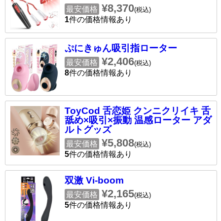
¥8,370
最安価格
(税込)
1
件の価格情報あり
ぷにきゅん吸引指ローター
¥2,406
最安価格
(税込)
8
件の価格情報あり
ToyCod 舌恋姫 クンニクリイキ 舌
舐め×吸引×振動 温感ローター アダ
ルトグッズ
¥5,808
最安価格
(税込)
5
件の価格情報あり
双激 Vi-boom
¥2,165
最安価格
(税込)
5
件の価格情報あり