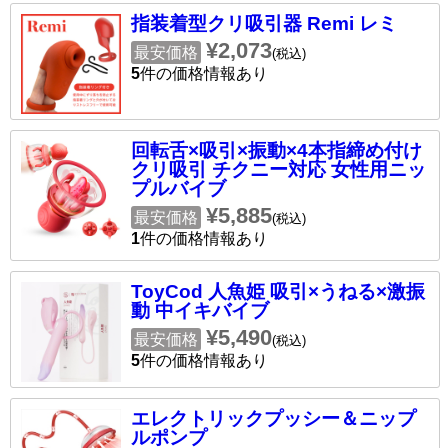
指装着型クリ吸引器 Remi レミ
¥2,073
最安価格
(税込)
5
件の価格情報あり
回転舌×吸引×振動×4本指締め付け
クリ吸引 チクニー対応 女性用ニッ
プルバイブ
¥5,885
最安価格
(税込)
1
件の価格情報あり
ToyCod 人魚姫 吸引×うねる×激振
動 中イキバイブ
¥5,490
最安価格
(税込)
5
件の価格情報あり
エレクトリックプッシー＆ニップ
ルポンプ