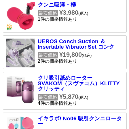
クンニ吸淫・極
¥3,980
最安価格
(税込)
1
件の価格情報あり
UEROS Conch Suction ＆
Insertable Vibrator Set コンク
¥19,800
最安価格
(税込)
2
件の価格情報あり
クリ吸引舐めローター
SVAKOM（スヴァコム）KLITTY
クリッティ
¥5,870
最安価格
(税込)
4
件の価格情報あり
イキラボ! No06 吸引クンニロータ
ー