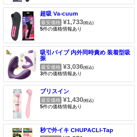
超吸 Va-cuum
¥1,733
最安価格
(税込)
5
件の価格情報あり
吸引バイブ 内外同時責め 装着型吸
振
¥3,036
最安価格
(税込)
3
件の価格情報あり
ブリスイン
¥1,430
最安価格
(税込)
5
件の価格情報あり
秒で外イキ CHUPACLI-Tap