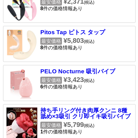
¥2,371
最安価格
(税込)
8
件の価格情報あり
Pitos Tap ピトス タップ
¥5,803
最安価格
(税込)
8
件の価格情報あり
PELO Nocturne 吸引バイブ
¥3,423
最安価格
(税込)
6
件の価格情報あり
持ち手リング付き肉厚クンニ 8種
舐め×3吸引 クリ即イキ吸引バイブ
¥5,799
最安価格
(税込)
1
件の価格情報あり