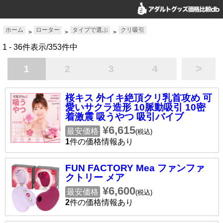
ホーム
ローター
タイプで選ぶ
クリ吸引
>
>
>
1 - 36件表示/353件中
>
1
2
3
4
桜キス 外イキ絶頂クリ乳首攻め 可
愛いサクラ造形 10脈動吸引 10密
着激震 吸うやつ 吸引バイブ
¥6,615
最安価格
(税込)
1
件の価格情報あり
FUN FACTORY Mea ファンファ
クトリー メア
¥6,600
最安価格
(税込)
2
件の価格情報あり