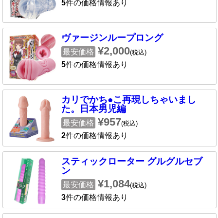
5
件の価格情報あり
ヴァージンループロング
¥2,000
最安価格
(税込)
5
件の価格情報あり
カリでかち●こ再現しちゃいまし
た。日本男児編
¥957
最安価格
(税込)
2
件の価格情報あり
スティックローター グルグルセブ
ン
¥1,084
最安価格
(税込)
3
件の価格情報あり