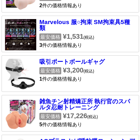
2
件の価格情報あり
Marvelous 服○拘束 SM拘束具5種
類
¥1,531
最安価格
(税込)
3
件の価格情報あり
吸引ポートボールギャグ
¥3,200
最安価格
(税込)
1
件の価格情報あり
雑魚チン射精矯正所 執行官のスパ
ルタ忍耐トレーニング
¥17,226
最安価格
(税込)
5
件の価格情報あり