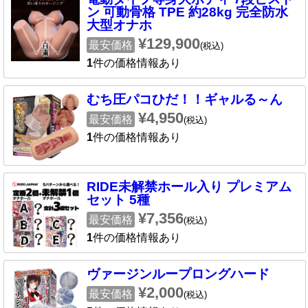
ン 可動骨格 TPE 約28kg 完全防水
大型オナホ
¥129,900
最安価格
(税込)
1
件の価格情報あり
むち圧パコひだ！！ギャルる～ん
¥4,950
最安価格
(税込)
1
件の価格情報あり
RIDE未解禁ホール入り プレミアム
セット 5種
¥7,356
最安価格
(税込)
1
件の価格情報あり
ヴァージンループロングハード
¥2,000
最安価格
(税込)