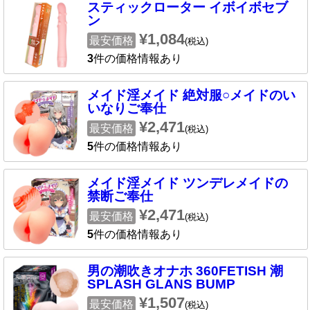
スティックローター イボイボセブ
ン
¥1,084
最安価格
(税込)
3
件の価格情報あり
メイド淫メイド 絶対服○メイドのい
いなりご奉仕
¥2,471
最安価格
(税込)
5
件の価格情報あり
メイド淫メイド ツンデレメイドの
禁断ご奉仕
¥2,471
最安価格
(税込)
5
件の価格情報あり
男の潮吹きオナホ 360FETISH 潮
SPLASH GLANS BUMP
¥1,507
最安価格
(税込)