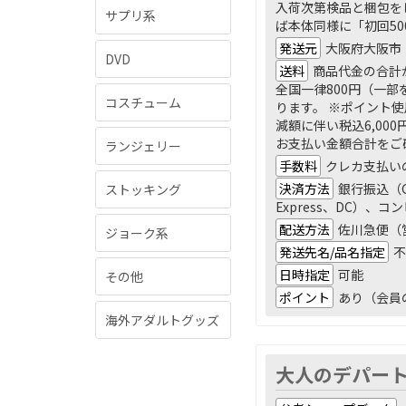
入荷次第検品と梱包を
サプリ系
ば本体同様に「初回5
発送元
大阪府大阪市
DVD
送料
商品代金の合計が
全国一律800円（一部
コスチューム
ります。 ※ポイント使
減額に伴い税込6,0
お支払い金額合計をご
ランジェリー
手数料
クレカ支払い
決済方法
銀行振込（G
ストッキング
Express、DC）、
配送方法
佐川急便（
ジョーク系
発送先名/品名指定
不
日時指定
可能
その他
ポイント
あり（会員
海外アダルトグッズ
大人のデパー