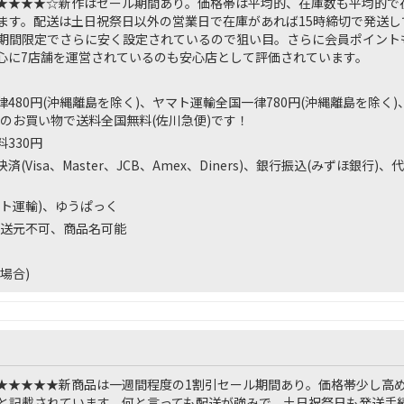
★★★★☆
新作はセール期間あり。価格帯は平均的、在庫数も平均的で
ます。配送は土日祝祭日以外の営業日で在庫があれば15時締切で発送し
期間限定でさらに安く設定されているので狙い目。さらに会員ポイント
心に7店舗を運営されているのも安心店として評価されています。
480円(沖縄離島を除く)、ヤマト運輸全国一律780円(沖縄離島を除く)
以上のお買い物で送料全国無料(佐川急便)です！
330円
済(Visa、Master、JCB、Amex、Diners)、銀行振込(みずほ銀行
マト運輸)、ゆうぱっく
送元不可、商品名可能
場合)
★★★★★
新商品は一週間程度の1割引セール期間あり。価格帯少し高
と記載されています。何と言っても配送が強みで、土日祝祭日も発送手続