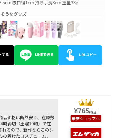
幅3.5cm 吸口径1cm 持ち手長8cm 重量38g
りそうなグッズ
¥765
(税込)
商品価格は断然安く、在庫数
ショップへ
4時締切（土曜10時）で在
されるので、新作ならこのシ
んの着けたコスチューム、