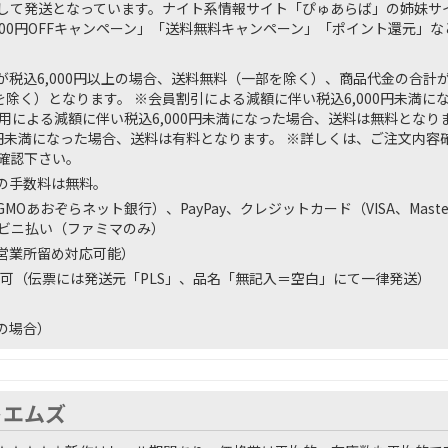
して発送となっています。ナイト系情報サイト「ぴゅあらば」の姉妹サ
000円OFFキャンペーン」「送料無料キャンペーン」「ポイント還元」
税込6,000円以上の場合、送料無料（一部を除く）、商品代金の合計が税
を除く）となります。 ※会員割引による減額に伴い税込6,000円未満
用による減額に伴い税込6,000円未満になった場合、送料は無料となり
00円未満になった場合、送料は有料となります。 ※詳しくは、ご注文内
確認下さい。
の手数料は無料。
MOあおぞらネット銀行）、PayPay、クレジットカード（VISA、MasterCa
コンビニ払い（ファミマのみ）
営業所留め対応可能）
可（伝票には発送元「PLS」、品名「無記入＝空白」にて一律発送）
の場合）
トエムズ