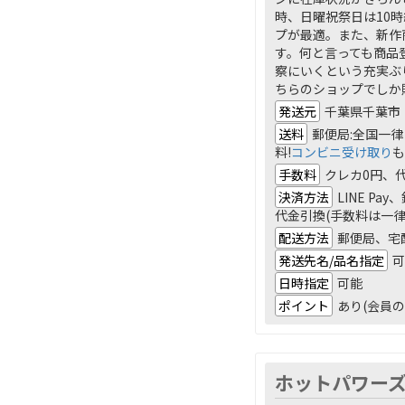
時、日曜祝祭日は10
プが最適。また、新作
す。何と言っても商品
察にいくという充実ぶ
ちらのショップでしか
発送元
千葉県千葉市
送料
郵便局:全国一律 
料!
コンビニ受け取り
も
手数料
クレカ0円、代
決済方法
LINE P
代金引換(手数料は一律3
配送方法
郵便局、宅
発送先名/品名指定
可
日時指定
可能
ポイント
あり(会員の
ホットパワー