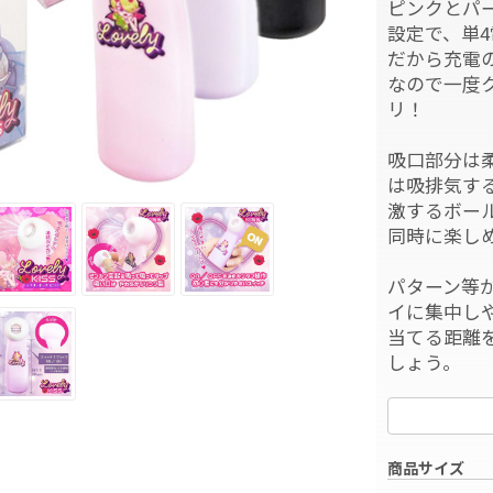
ピンクとパ
設定で、単
だから充電
なので一度
リ！
吸口部分は
は吸排気す
激するボー
同時に楽し
パターン等
イに集中し
当てる距離
しょう。
商品サイズ