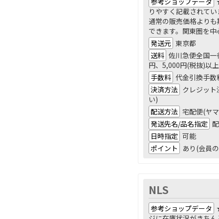
参考ショップデータ
りやすく記載されてい
通常の販売価格よりも
できます。関東圏を中
発送元
東京都
送料
佐川急便全国一律
円、5,000円(税抜)
手数料
代金引換手数料
決済方法
クレジット決
い)
配送方法
宅配便(ヤ
発送先名/品名指定
配
日時指定
可能
ポイント
あり(会員の
NLS
参考ショップデータ
ジに在庫状況がきちん