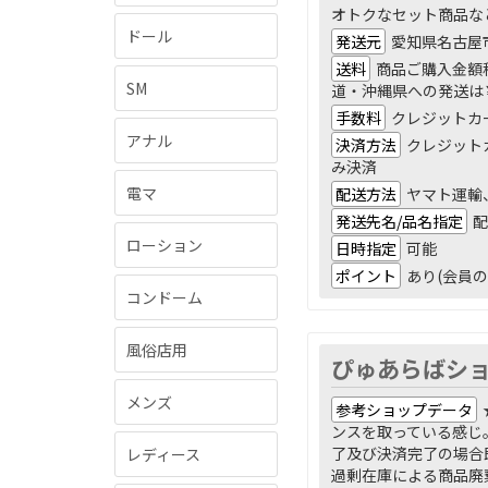
オトクなセット商品な
ドール
発送元
愛知県名古屋
送料
商品ご購入金額税
SM
道・沖縄県への発送は
手数料
クレジットカ
アナル
決済方法
クレジットカー
み決済
電マ
配送方法
ヤマト運輸
発送先名/品名指定
配
ローション
日時指定
可能
ポイント
あり(会員の
コンドーム
風俗店用
ぴゅあらばシ
メンズ
参考ショップデータ
ンスを取っている感じ
了及び決済完了の場合
レディース
過剰在庫による商品廃