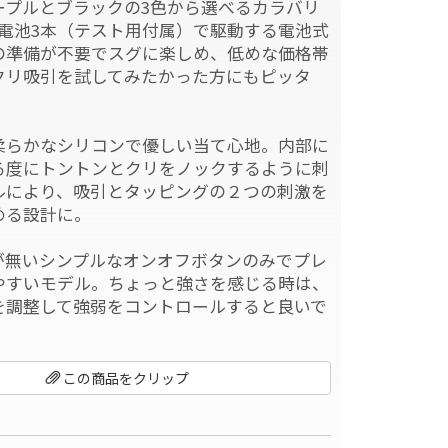
ープルとブラックの3色から選べるカラバリ
4電池3本（テスト用付属）で駆動する電池式
の準備が不要でスグに楽しめ、低めな価格帯
クリ吸引を試してみたかった方にもピッタ
柔らかなシリコンで優しい当て心地。内部に
る度にトントンとクリをノックするように刺
ルにより、吸引とタッピングの２つの刺激を
める設計に。
が無いシンプルなオンオフボタンのみでプレ
やすいモデル。ちょっと強さを感じる時は、
を調整して強弱をコントロールすると良いで
この商品をクリップ