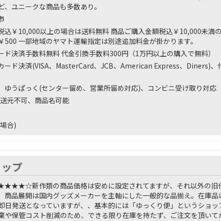
ど、ユニークな商品も多数あり。
市
込￥10,000以上の場合は送料無料 商品ご購入金額税込￥10,000未満
￥500 一部地域のヤマト運輸指定は別途追加料金が掛かります。
ード決済手数料無料 代金引換手数料300円（1万円以上の購入で無料）
ド決済(VISA、MasterCard、JCB、American Express、Din
、ゆうぱっく(センター留め、営業所留め対応)、コンビニ受け取り対応
送元不可、商品名可能
場合)
ョップ
★★★★☆
新作類の商品価格は安めに設定されてますが、それ以外の旧
。商品展開は国内グッズメーカーを主軸にした一般的な品揃え。在庫品は
即日発送となっていますが、、基本的には「ゆっくり便」というショッ
棄や保管コスト削減のため、できる限り在庫を持たず、ご注文を頂いて