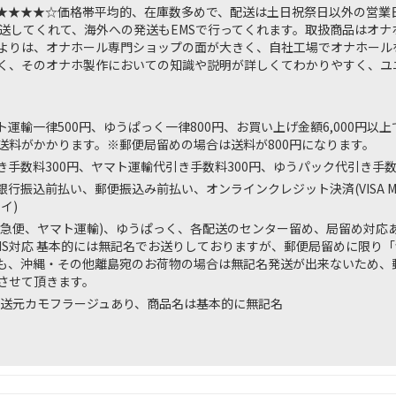
★★★★☆
価格帯平均的、在庫数多めで、配送は土日祝祭日以外の営業
発送してくれて、海外への発送もEMSで行ってくれます。取扱商品はオ
よりは、オナホール専門ショップの面が大きく、自社工場でオナホール
く、そのオナホ製作においての知識や説明が詳しくてわかりやすく、ユ
運輸一律500円、ゆうぱっく一律800円、お買い上げ金額6,000円以
送料がかかります。※郵便局留めの場合は送料が800円になります。
き手数料300円、ヤマト運輸代引き手数料300円、ゆうパック代引き手数
行振込前払い、郵便振込み前払い、オンラインクレジット決済(VISA Master 
イ)
川急便、ヤマト運輸)、ゆうぱっく、各配送のセンター留め、局留め対応
MS対応 基本的には無記名でお送りしておりますが、郵便局留めに限り
も、沖縄・その他離島宛のお荷物の場合は無記名発送が出来ないため、
させて頂きます。
送元カモフラージュあり、商品名は基本的に無記名