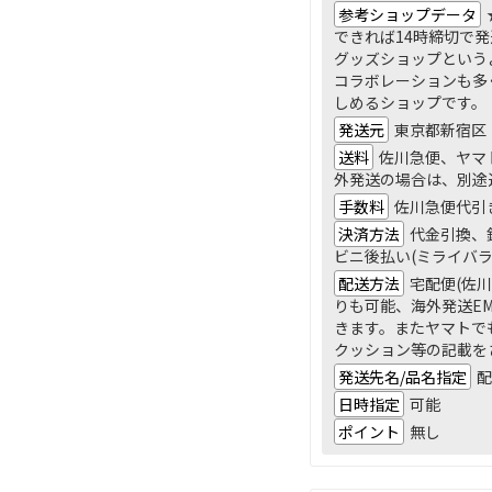
参考ショップデータ
できれば14時締切で
グッズショップという
コラボレーションも多
しめるショップです。
発送元
東京都新宿区
送料
佐川急便、ヤマト
外発送の場合は、別途
手数料
佐川急便代引
決済方法
代金引換、銀
ビニ後払い(ミライバラ
配送方法
宅配便(佐
りも可能、海外発送E
きます。またヤマトで
クッション等の記載を
発送先名/品名指定
配
日時指定
可能
ポイント
無し