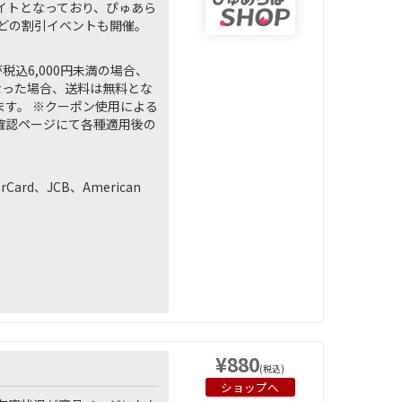
イトとなっており、ぴゅあら
などの割引イベントも開催。
込6,000円未満の場合、
になった場合、送料は無料とな
ます。 ※クーポン使用による
容確認ページにて各種適用後の
rd、JCB、American
¥880
(税込)
ショップへ