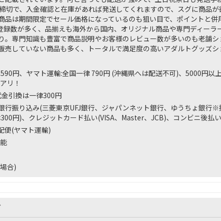
時締切で、入金確認と在庫があれば発送してくれますので、スグに商品が
商品は期間限定でセール価格になっているのも狙い目で、ポイントと併
登録数が多く、品揃えも海外から国内、オリジナル商品や専門ディーラ
り。専門知識も豊富で商品説明やお客様のレビュー数が多いのも老舗シ
販売していない商品も多く、トータルで満足度の高いアダルトグッズシ
590円、ヤマト運輸:全国一律 790円 (沖縄県へは配送不可)、5000円以
アリ！
金引換は一律300円
ay、銀行振り込み(三菱東京UFJ銀行、ジャパンネット銀行、ゆうちょ銀行
00円)、クレジットカード払い(VISA、Master、JCB)、コンビニ後払
配便(ヤマト運輸)
能
場合)
ズ