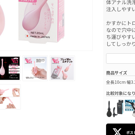
体アナル洗
注入しやす
かすかにト
なので穴中
ち運びやす
してしっか
商品サイズ
全長10cm 幅3.
比較対象にな