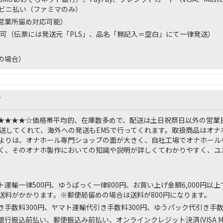
コンビニ払い（ファミマのみ）
営業所留め対応可能）
可（伝票には発送元「PLS」、品名「無記入＝空白」にて一律発送）
の場合）
ズ
★★★★☆
価格帯平均的、在庫数多めで、配送は土日祝祭日以外の営業
発送してくれて、海外への発送もEMSで行ってくれます。取扱商品はオ
よりは、オナホール専門ショップの面が大きく、自社工場でオナホール
く、そのオナホ製作においての知識や説明が詳しくてわかりやすく、ユ
運輸一律500円、ゆうぱっく一律800円、お買い上げ金額6,000円以
送料がかかります。※郵便局留めの場合は送料が800円になります。
き手数料300円、ヤマト運輸代引き手数料300円、ゆうパック代引き手数
行振込前払い、郵便振込み前払い、オンラインクレジット決済(VISA Master 