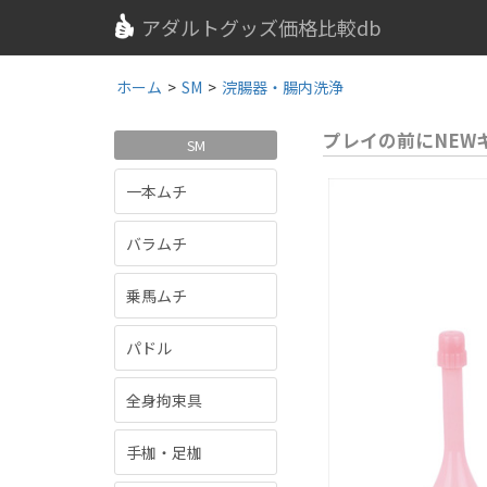
アダルトグッズ価格比較db
ホーム
>
SM
>
浣腸器・腸内洗浄
プレイの前にNEW
SM
一本ムチ
バラムチ
乗馬ムチ
パドル
全身拘束具
手枷・足枷