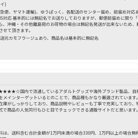
イ)
川急便、ヤマト運輸)、ゆうぱっく、各配送のセンター留め、局留め対応
MS対応 基本的には無記名でお送りしておりますが、郵便局留めに限り
も、沖縄・その他離島宛のお荷物の場合は無記名発送が出来ないため、
させて頂きます。
送元カモフラージュあり、商品名は基本的に無記名
★★★★☆
国内で流通しているアダルトグッズや海外ブランド製品、自
をメインターゲットいるとのことで、商品種もかなり厳選されています
在庫がしっかりしており、商品説明やレビューも丁寧で充実しており、
式で商品の人気同行もひと目でチェックできる通販サイトだと思います
料は、送料含む合計金額が1万円未満の場合330円、1万円以上の場合