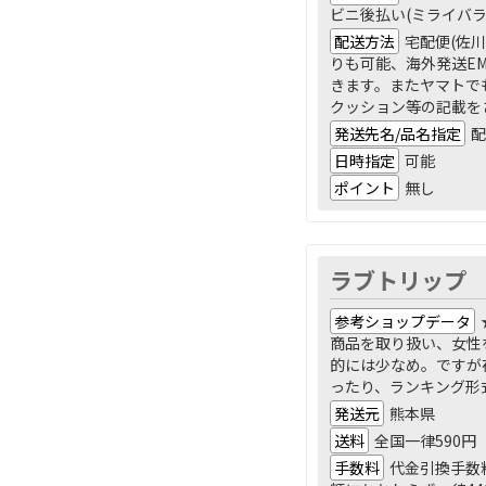
ビニ後払い(ミライバラ
配送方法
宅配便(佐
りも可能、海外発送E
きます。またヤマトで
クッション等の記載を
発送先名/品名指定
配
日時指定
可能
ポイント
無し
ラブトリップ
参考ショップデータ
商品を取り扱い、女性
的には少なめ。ですが
ったり、ランキング形
発送元
熊本県
送料
全国一律590円
手数料
代金引換手数