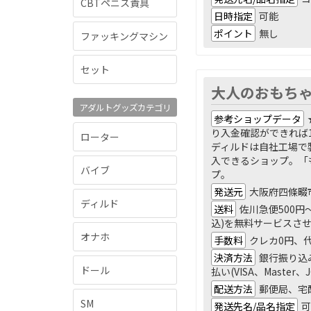
CBTペニス責具
日時指定
可能
ポイント
無し
ファッキングマシン
セット
大人のおもち
アダルトグッズカテゴリ
参考ショップデータ
り入金確認ができれば
ローター
ディルドは自社工場で
入できるショップ。「
バイブ
プ。
発送元
大阪府四條畷
ディルド
送料
佐川急便500円
込)を無料サービスさ
オナホ
手数料
クレカ0円、代
決済方法
銀行振り込
ドール
払い(VISA、Master
配送方法
郵便局、宅
SM
発送先名/品名指定
可