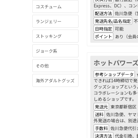
Express、DC）、
コスチューム
配送方法
佐川急便（
発送先名/品名指定
不
ランジェリー
日時指定
可能
ストッキング
ポイント
あり（会員
ジョーク系
ホットパワー
その他
参考ショップデータ
できれば14時締切で
海外アダルトグッズ
グッズショップという
コラボレーションも多
しめるショップです。
発送元
東京都新宿区
送料
佐川急便、ヤマト
外発送の場合は、別途
手数料
佐川急便代引
決済方法
代金引換、銀