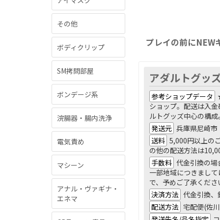
アイマスク
その他
プレイの前にNEW
ボディクリップ
SM拷問部屋
アダルトグッズS
ボンデージ系
参考ショップデータ
ショップ。配送は入金
ルトグッズ中心の構成
浣腸器・腸内洗浄
発送元
兵庫県尼崎市
送料
5,000円以上
電気責め
の他の配送方法は10,
手数料
代金引換の場
マシーン
一部地域につきまして
で、予めご了承くださ
アナル・ヴァギナ・
決済方法
代金引換、
エネマ
配送方法
宅配便(佐
発送先名/品名指定
コ