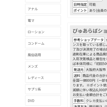
日時指定
可能
アナル
ポイント
あり(会員の
電マ
ぴゅあらばシ
ローション
参考ショップデータ
コンドーム
ンスを取っている感じ
了及び決済完了の場合
過剰在庫による商品廃
風俗店用
入荷次第検品と梱包を
ば本体同様に「初回5
メンズ
発送元
大阪府大阪市
送料
商品代金の合計が
レディース
全国一律800円（一部
ります。 ※ポイント使
サプリ系
減額に伴い税込6,0
お支払い金額合計をご
手数料
クレカ支払い
DVD
決済方法
銀行振込（G