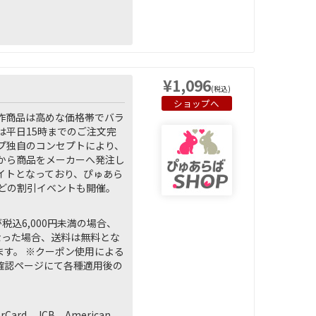
¥1,096
(税込)
ショップへ
作商品は高めな価格帯でバラ
平日15時までのご注文完
プ独自のコンセプトにより、
から商品をメーカーへ発注し
イトとなっており、ぴゅあら
などの割引イベントも開催。
込6,000円未満の場合、
になった場合、送料は無料とな
ます。 ※クーポン使用による
容確認ページにて各種適用後の
rd、JCB、American