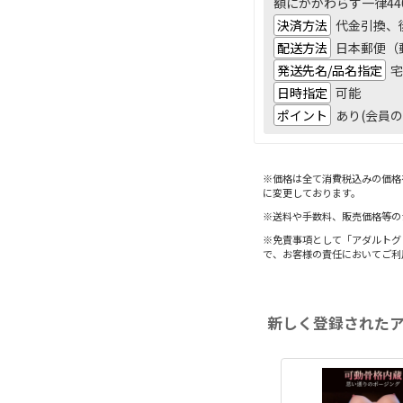
額にかかわらず一律44
決済方法
代金引換、後
配送方法
日本郵便（
発送先名/品名指定
宅
日時指定
可能
ポイント
あり(会員の
※価格は全て消費税込みの価格
に変更しております。
※送料や手数料、販売価格等の
※免責事項として「アダルトグ
で、お客様の責任においてご利
新しく登録された