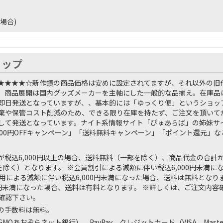
場合)
ョップ
★★★★☆
新作類の商品価格は安めに設定されてますが、それ以外の旧
。商品展開は国内グッズメーカーを主軸にした一般的な品揃え。在庫品は
即日発送となっていますが、、基本的には「ゆっくり便」というショッ
棄や保管コスト削減のため、できる限り在庫を持たず、ご注文を頂いて
して発送となっています。ナイト系情報サイト「ぴゅあらば」の姉妹サ
000円OFFキャンペーン」「送料無料キャンペーン」「ポイント還元」
税込6,000円以上の場合、送料無料（一部を除く）、商品代金の合計が税
を除く）となります。 ※会員割引による減額に伴い税込6,000円未満
用による減額に伴い税込6,000円未満になった場合、送料は無料となり
00円未満になった場合、送料は有料となります。 ※詳しくは、ご注文内
確認下さい。
の手数料は無料。
MOあおぞらネット銀行）、PayPay、クレジットカード（VISA、MasterCa