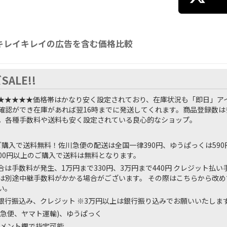
キレイキレイの広告を含む価格比較
ALE!!
★★★★★
価格帯はかなり安く設定されており、在庫状況も「即日」ア
確認ができ在庫があれば翌16時までに発送してくれます。商品登録数は
。各種手数料や送料も安く設定されている良心的なショップ。
のご購入で送料無料！佐川急便の配送は全国一律390円、ゆうぱっくは590
000円以上のご購入で送料は無料となります。
合は手数料が発生、1万円まで330円、3万円まで440円 クレジット払い
は別途中継手数料がかかる場合がございます。 その際はこちらから改
い。
銀行振込み、クレジット ※3万円以上は銀行振り込みでお願いいたしま
川急便、ヤマト運輸)、ゆうぱっく
メント欄で指定可能