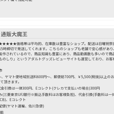
ゃ通販大魔王
★★★★★
価格帯は平均的、在庫数は豊富なショップ。配送は日曜祝祭
15時締切で発送してくれます。こちらのショップも老舗で安心感があり
製作されているので、商品知識も豊富にあり、商品動画数も多いので商
ものしり」というアダルトグッズレビューサイトも運営しており、お客
市
〜、ヤマト便地域別送料600円〜、郵便局700円、￥5,500(税抜)以上の
せて頂きます。
金引換は一律300円、Eコレクト(クレカで支払いの場合)300円
み(三菱東京UFJ銀行※振込手数料はお客様負担)、代金引換(手数料は一律
、JCB)、Eコレクト
配便(ヤマト運輸、佐川急便)
能