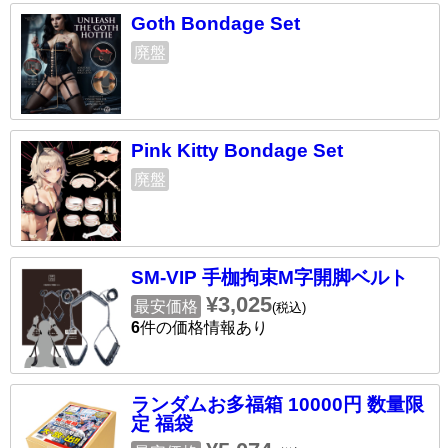
Goth Bondage Set
廃盤
Pink Kitty Bondage Set
廃盤
SM-VIP 手枷拘束M字開脚ベルト
¥3,025
最安価格
(税込)
6
件の価格情報あり
ランダムお多福箱 10000円 数量限
定 福袋