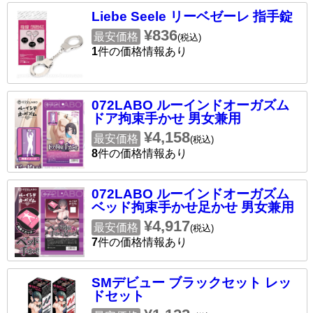
Liebe Seele リーベゼーレ 指手錠
¥836
最安価格
(税込)
1
件の価格情報あり
072LABO ルーインドオーガズム
ドア拘束手かせ 男女兼用
¥4,158
最安価格
(税込)
8
件の価格情報あり
072LABO ルーインドオーガズム
ベッド拘束手かせ足かせ 男女兼用
¥4,917
最安価格
(税込)
7
件の価格情報あり
SMデビュー ブラックセット レッ
ドセット