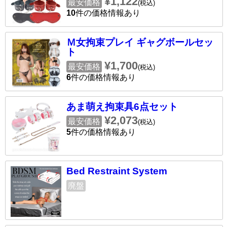
¥1,122
最安価格
(税込)
10
件の価格情報あり
Ｍ女拘束プレイ ギャグボールセッ
ト
¥1,700
最安価格
(税込)
6
件の価格情報あり
あま萌え拘束具6点セット
¥2,073
最安価格
(税込)
5
件の価格情報あり
Bed Restraint System
廃盤