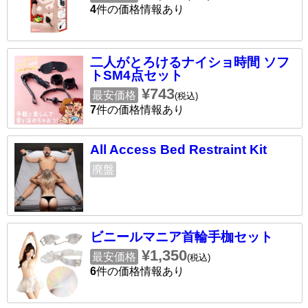
4
件の価格情報あり
二人がとろけるナイショ時間 ソフ
トSM4点セット
¥743
最安価格
(税込)
7
件の価格情報あり
All Access Bed Restraint Kit
廃盤
ビニールマニア首輪手枷セット
¥1,350
最安価格
(税込)
6
件の価格情報あり