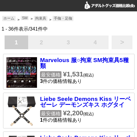
SM
ホーム
拘束具
手枷・足枷
>
>
>
1 - 36件表示/341件中
>
1
2
3
4
Marvelous 服○拘束 SM拘束具5種
類
¥1,531
最安価格
(税込)
3
件の価格情報あり
Liebe Seele Demons Kiss リーベ
ゼーレ デーモンズキス ホグタイ
¥2,200
最安価格
(税込)
1
件の価格情報あり