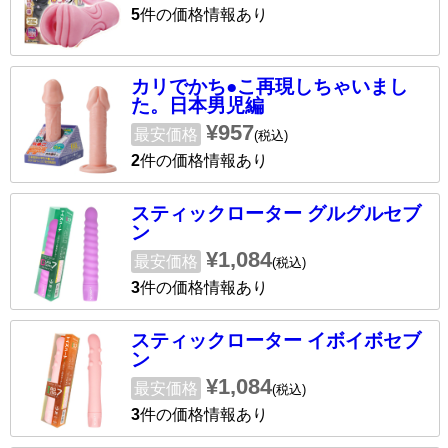
5
件の価格情報あり
カリでかち●こ再現しちゃいまし
た。日本男児編
¥957
最安価格
(税込)
2
件の価格情報あり
スティックローター グルグルセブ
ン
¥1,084
最安価格
(税込)
3
件の価格情報あり
スティックローター イボイボセブ
ン
¥1,084
最安価格
(税込)
3
件の価格情報あり