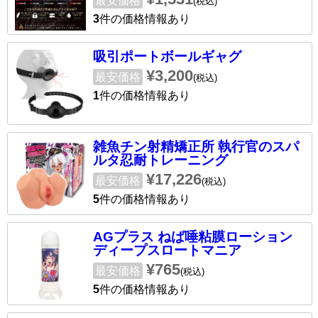
最安価格
(税込)
3
件の価格情報あり
吸引ポートボールギャグ
¥3,200
最安価格
(税込)
1
件の価格情報あり
雑魚チン射精矯正所 執行官のスパ
ルタ忍耐トレーニング
¥17,226
最安価格
(税込)
5
件の価格情報あり
AGプラス ねば唾粘膜ローション
ディープスロートマニア
¥765
最安価格
(税込)
5
件の価格情報あり