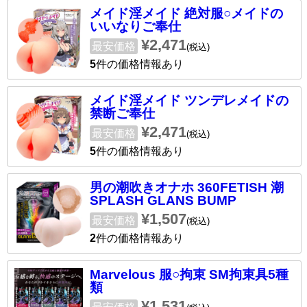
メイド淫メイド 絶対服○メイドの
いいなりご奉仕
¥2,471
最安価格
(税込)
5
件の価格情報あり
メイド淫メイド ツンデレメイドの
禁断ご奉仕
¥2,471
最安価格
(税込)
5
件の価格情報あり
男の潮吹きオナホ 360FETISH 潮
SPLASH GLANS BUMP
¥1,507
最安価格
(税込)
2
件の価格情報あり
Marvelous 服○拘束 SM拘束具5種
類
¥1,531