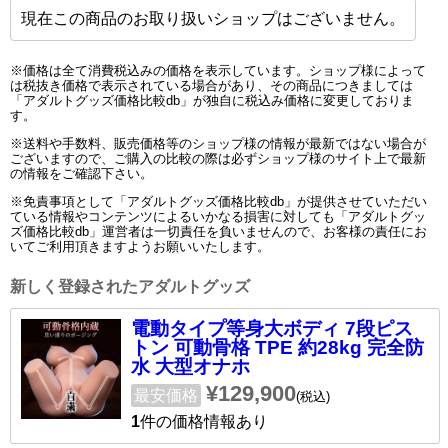
現在この商品のお取り扱いショップはございません。
※価格は全て消費税込みの価格を表示しています。ショップ様によって
は税抜き価格で表示されている場合があり、その商品につきましては
「アダルトグッズ価格比較db」が独自に税込み価格に変更しておりま
す。
※送料や手数料、販売価格等のショップ様の情報が最新ではない場合が
ございますので、ご購入の比較の際は必ずショップ様のサイト上で最新
の情報をご確認下さい。
※免責事項として「アダルトグッズ価格比較db」が提供させていただい
ている情報やコンテンツによるいかなる損害に対しても「アダルトグッ
ズ価格比較db」運営者は一切責任を負いませんので、お客様の責任にお
いてご利用頂きますようお願いいたします。
新しく登録されたアダルトグッズ
電動タイプ等身大ボディ 7段ピス
トン 可動骨格 TPE 約28kg 完全防
水 大型オナホ
¥129,900
最安価格
(税込)
1
件の価格情報あり