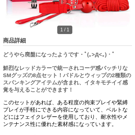
1
/
1
商品詳細
どうやら廃盤になったようです・ﾟ(｡>Д<｡)・ﾟ
鮮烈なレッドカラーで統一されコーデ感バッチリな
SMグッズの8点セット！パドルとウィップの2種類の
スパンキングアイテムが含まれ、イタキモチイイ感
覚を与えることができます！
このセットがあれば、ある程度の拘束プレイや緊縛
プレイが手軽にできる内容になっていて、ベルトな
どにはフェイクレザーを使用しており、耐水性やメ
ンテナンス性に優れた素材感になっています。