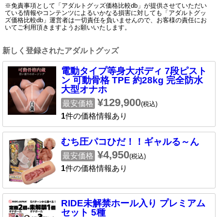
※免責事項として「アダルトグッズ価格比較db」が提供させていただい
ている情報やコンテンツによるいかなる損害に対しても「アダルトグッ
ズ価格比較db」運営者は一切責任を負いませんので、お客様の責任にお
いてご利用頂きますようお願いいたします。
新しく登録されたアダルトグッズ
電動タイプ等身大ボディ 7段ピスト
ン 可動骨格 TPE 約28kg 完全防水
大型オナホ
¥129,900
最安価格
(税込)
1
件の価格情報あり
むち圧パコひだ！！ギャルる～ん
¥4,950
最安価格
(税込)
1
件の価格情報あり
RIDE未解禁ホール入り プレミアム
セット 5種