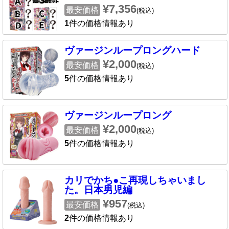
¥7,356
最安価格
(税込)
1
件の価格情報あり
ヴァージンループロングハード
¥2,000
最安価格
(税込)
5
件の価格情報あり
ヴァージンループロング
¥2,000
最安価格
(税込)
5
件の価格情報あり
カリでかち●こ再現しちゃいまし
た。日本男児編
¥957
最安価格
(税込)
2
件の価格情報あり