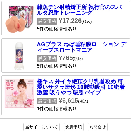
雑魚チン射精矯正所 執行官のスパ
ルタ忍耐トレーニング
¥17,226
最安価格
(税込)
5
件の価格情報あり
AGプラス ねば唾粘膜ローション デ
ィープスロートマニア
¥765
最安価格
(税込)
5
件の価格情報あり
桜キス 外イキ絶頂クリ乳首攻め 可
愛いサクラ造形 10脈動吸引 10密着
激震 吸うやつ 吸引バイブ
¥6,615
最安価格
(税込)
1
件の価格情報あり
当サイトについて
免責事項
お問合せ