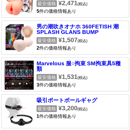
¥2,471
最安価格
(税込)
5
件の価格情報あり
男の潮吹きオナホ 360FETISH 潮
SPLASH GLANS BUMP
¥1,507
最安価格
(税込)
2
件の価格情報あり
Marvelous 服○拘束 SM拘束具5種
類
¥1,531
最安価格
(税込)
3
件の価格情報あり
吸引ポートボールギャグ
¥3,200
最安価格
(税込)
1
件の価格情報あり