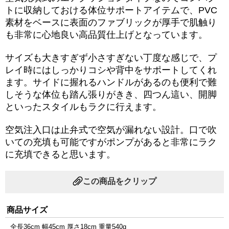
トに収納しておける体位サポートアイテムで、PVC
素材をベースに表面のファブリックが厚手で肌触り
も非常に心地良い高品質仕上げとなっています。
サイズも大きすぎず小さすぎない丁度な感じで、プ
レイ時にはしっかりコシや背中をサポートしてくれ
ます。サイドに握れるハンドルがあるのも便利で難
しそうな体位も踏ん張りがきき、四つん這い、開脚
といったスタイルもラクに行えます。
空気注入口は止弁式で空気が漏れない設計。口で吹
いての充填も可能ですがポンプがあると非常にラク
に充填できると思います。
この商品をクリップ
商品サイズ
全長36cm 幅45cm 厚さ18cm 重量540g