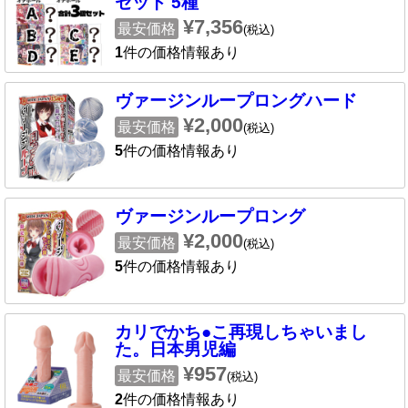
セット 5種
¥7,356
最安価格
(税込)
1
件の価格情報あり
ヴァージンループロングハード
¥2,000
最安価格
(税込)
5
件の価格情報あり
ヴァージンループロング
¥2,000
最安価格
(税込)
5
件の価格情報あり
カリでかち●こ再現しちゃいまし
た。日本男児編
¥957
最安価格
(税込)
2
件の価格情報あり