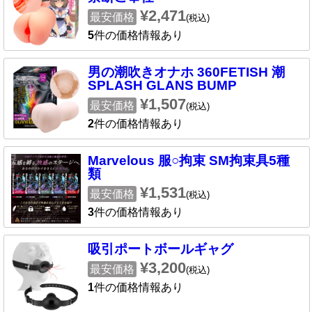
¥2,471
最安価格
(税込)
5
件の価格情報あり
男の潮吹きオナホ 360FETISH 潮
SPLASH GLANS BUMP
¥1,507
最安価格
(税込)
2
件の価格情報あり
Marvelous 服○拘束 SM拘束具5種
類
¥1,531
最安価格
(税込)
3
件の価格情報あり
吸引ポートボールギャグ
¥3,200
最安価格
(税込)
1
件の価格情報あり