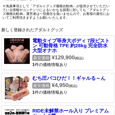
※免責事項として「アダルトグッズ価格比較db」が提供させていただい
ている情報やコンテンツによるいかなる損害に対しても「アダルトグッ
ズ価格比較db」運営者は一切責任を負いませんので、お客様の責任にお
いてご利用頂きますようお願いいたします。
新しく登録されたアダルトグッズ
電動タイプ等身大ボディ 7段ピスト
ン 可動骨格 TPE 約28kg 完全防水
大型オナホ
¥129,900
最安価格
(税込)
1
件の価格情報あり
むち圧パコひだ！！ギャルる～ん
¥4,950
最安価格
(税込)
1
件の価格情報あり
RIDE未解禁ホール入り プレミアム