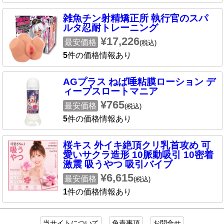
雑魚チン射精矯正所 執行官のスパ
ルタ忍耐トレーニング
¥17,226
最安価格
(税込)
5
件の価格情報あり
AGプラス ねば唾粘膜ローション デ
ィープスロートマニア
¥765
最安価格
(税込)
5
件の価格情報あり
桜キス 外イキ絶頂クリ乳首攻め 可
愛いサクラ造形 10脈動吸引 10密着
激震 吸うやつ 吸引バイブ
¥6,615
最安価格
(税込)
1
件の価格情報あり
当サイトについて
免責事項
お問合せ