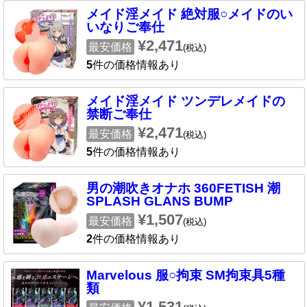
メイド淫メイド 絶対服○メイドのい
いなりご奉仕
¥2,471
最安価格
(税込)
5
件の価格情報あり
メイド淫メイド ツンデレメイドの
禁断ご奉仕
¥2,471
最安価格
(税込)
5
件の価格情報あり
男の潮吹きオナホ 360FETISH 潮
SPLASH GLANS BUMP
¥1,507
最安価格
(税込)
2
件の価格情報あり
Marvelous 服○拘束 SM拘束具5種
類
¥1,531