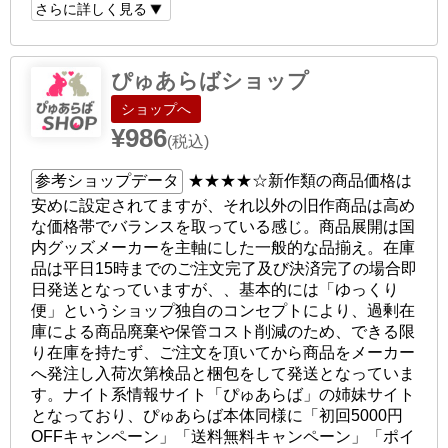
さらに詳しく見る
ぴゅあらばショップ
ショップへ
¥986
(税込)
参考ショップデータ
★★★★☆
新作類の商品価格は
安めに設定されてますが、それ以外の旧作商品は高め
な価格帯でバランスを取っている感じ。商品展開は国
内グッズメーカーを主軸にした一般的な品揃え。在庫
品は平日15時までのご注文完了及び決済完了の場合即
日発送となっていますが、、基本的には「ゆっくり
便」というショップ独自のコンセプトにより、過剰在
庫による商品廃棄や保管コスト削減のため、できる限
り在庫を持たず、ご注文を頂いてから商品をメーカー
へ発注し入荷次第検品と梱包をして発送となっていま
す。ナイト系情報サイト「ぴゅあらば」の姉妹サイト
となっており、ぴゅあらば本体同様に「初回5000円
OFFキャンペーン」「送料無料キャンペーン」「ポイ