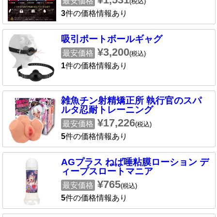
最安価格
(税込)
3
件の価格情報あり
吸引ポートボールギャグ
¥3,200
最安価格
(税込)
1
件の価格情報あり
雑魚チン射精矯正所 執行官のスパ
ルタ忍耐トレーニング
¥17,226
最安価格
(税込)
5
件の価格情報あり
AGプラス ねば唾粘膜ローション デ
ィープスロートマニア
¥765
最安価格
(税込)
5
件の価格情報あり