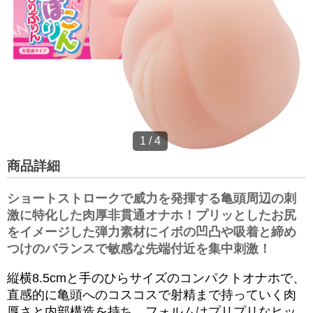
1
/
4
商品詳細
ショートストロークで威力を発揮する亀頭周辺の刺
激に特化した肉厚非貫通オナホ！プリッとしたお尻
をイメージした弾力素材にイボの凹凸や吸着と締め
つけのバランスで敏感な先端付近を集中刺激！
縦横8.5cmと手のひらサイズのコンパクトオナホで、
直感的に亀頭へのコスコスで射精まで持っていく肉
厚さと内部構造を持ち、フォルムはプリプリなヒッ