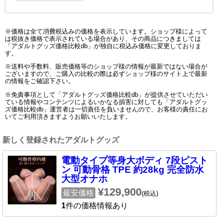
※価格は全て消費税込みの価格を表示しています。ショップ様によって
は税抜き価格で表示されている場合があり、その商品につきましては
「アダルトグッズ価格比較db」が独自に税込み価格に変更しておりま
す。
※送料や手数料、販売価格等のショップ様の情報が最新ではない場合が
ございますので、ご購入の比較の際は必ずショップ様のサイト上で最新
の情報をご確認下さい。
※免責事項として「アダルトグッズ価格比較db」が提供させていただい
ている情報やコンテンツによるいかなる損害に対しても「アダルトグッ
ズ価格比較db」運営者は一切責任を負いませんので、お客様の責任にお
いてご利用頂きますようお願いいたします。
新しく登録されたアダルトグッズ
電動タイプ等身大ボディ 7段ピスト
ン 可動骨格 TPE 約28kg 完全防水
大型オナホ
¥129,900
最安価格
(税込)
1
件の価格情報あり