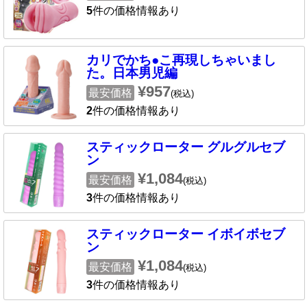
5
件の価格情報あり
カリでかち●こ再現しちゃいまし
た。日本男児編
¥957
最安価格
(税込)
2
件の価格情報あり
スティックローター グルグルセブ
ン
¥1,084
最安価格
(税込)
3
件の価格情報あり
スティックローター イボイボセブ
ン
¥1,084
最安価格
(税込)
3
件の価格情報あり