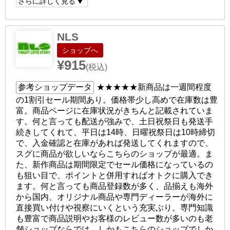
さらに詳しく見る
NLS
ショップへ
¥915
(税込)
参考ショップデータ
★★★★★
新商品は一週間程度
の1割引セール期間あり。価格帯少し高めで在庫数は豊
富。商品ページに在庫状況がきちんと記載されていま
す。何と言っても配送が強みで、土日祝祭日も発送手
続きしてくれて、平日は14時、日曜祝祭日は10時締切
で、入金確認と在庫があれば発送してくれますので、
スグに商品が欲しいならこちらのショップが最適。ま
た、新作商品は期間限定でセール価格になっているの
も狙い目で、ポイントと併用すればオトクに購入でき
ます。何と言っても商品登録数が多く、品揃えも海外
から国内、オリジナル商品や専門ディーラーが海外に
直接買い付けや視察にいくという充実ぶり。専門知識
も豊富で商品説明やお客様のレビュー数が多いのも老
舗ショップならでは。しかもこちらのショップでしか