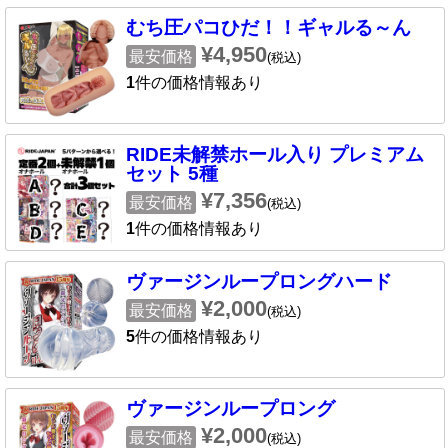
むち圧パコひだ！！ギャルる～ん
¥4,950
最安価格
(税込)
1
件の価格情報あり
RIDE未解禁ホール入り プレミアム
セット 5種
¥7,356
最安価格
(税込)
1
件の価格情報あり
ヴァージンループロングハード
¥2,000
最安価格
(税込)
5
件の価格情報あり
ヴァージンループロング
¥2,000
最安価格
(税込)