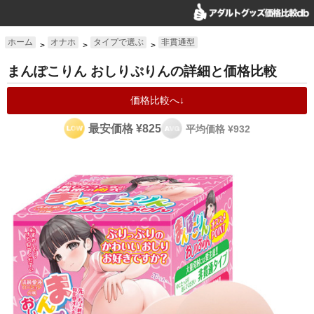
ホーム
オナホ
タイプで選ぶ
非貫通型
>
>
>
まんぽこりん おしりぷりんの詳細と価格比較
価格比較へ↓
最安価格 ¥825
平均価格 ¥932