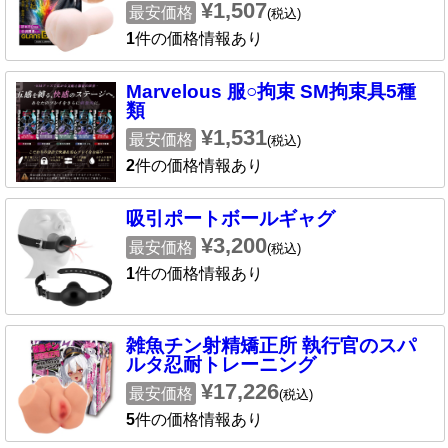
¥1,507
最安価格
(税込)
1
件の価格情報あり
Marvelous 服○拘束 SM拘束具5種
類
¥1,531
最安価格
(税込)
2
件の価格情報あり
吸引ポートボールギャグ
¥3,200
最安価格
(税込)
1
件の価格情報あり
雑魚チン射精矯正所 執行官のスパ
ルタ忍耐トレーニング
¥17,226
最安価格
(税込)
5
件の価格情報あり