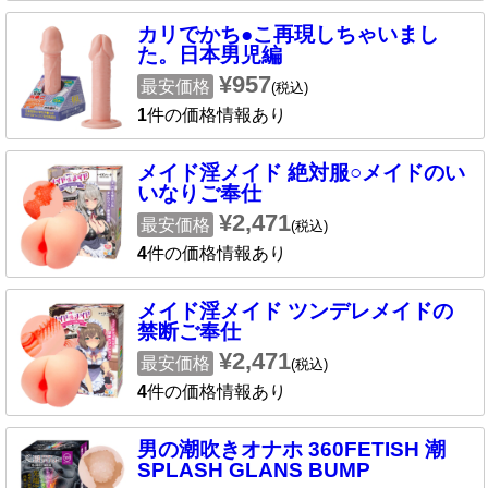
カリでかち●こ再現しちゃいまし
た。日本男児編
¥957
最安価格
(税込)
1
件の価格情報あり
メイド淫メイド 絶対服○メイドのい
いなりご奉仕
¥2,471
最安価格
(税込)
4
件の価格情報あり
メイド淫メイド ツンデレメイドの
禁断ご奉仕
¥2,471
最安価格
(税込)
4
件の価格情報あり
男の潮吹きオナホ 360FETISH 潮
SPLASH GLANS BUMP