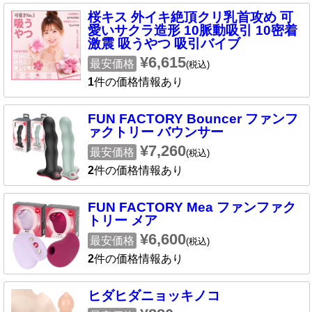
桜キス 外イキ絶頂クリ乳首攻め 可
愛いサクラ造形 10脈動吸引 10密着
激震 吸うやつ 吸引バイブ
¥6,615
最安価格
(税込)
1
件の価格情報あり
FUN FACTORY Bouncer ファンフ
ァクトリー バウンサー
¥7,260
最安価格
(税込)
2
件の価格情報あり
FUN FACTORY Mea ファンファク
トリー メア
¥6,600
最安価格
(税込)
2
件の価格情報あり
ヒダヒダニョッキノコ