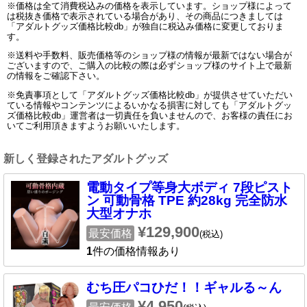
※価格は全て消費税込みの価格を表示しています。ショップ様によって
は税抜き価格で表示されている場合があり、その商品につきましては
「アダルトグッズ価格比較db」が独自に税込み価格に変更しておりま
す。
※送料や手数料、販売価格等のショップ様の情報が最新ではない場合が
ございますので、ご購入の比較の際は必ずショップ様のサイト上で最新
の情報をご確認下さい。
※免責事項として「アダルトグッズ価格比較db」が提供させていただい
ている情報やコンテンツによるいかなる損害に対しても「アダルトグッ
ズ価格比較db」運営者は一切責任を負いませんので、お客様の責任にお
いてご利用頂きますようお願いいたします。
新しく登録されたアダルトグッズ
電動タイプ等身大ボディ 7段ピスト
ン 可動骨格 TPE 約28kg 完全防水
大型オナホ
¥129,900
最安価格
(税込)
1
件の価格情報あり
むち圧パコひだ！！ギャルる～ん
¥4,950