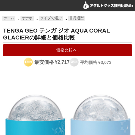
ホーム
オナホ
タイプで選ぶ
非貫通型
>
>
>
TENGA GEO テンガ ジオ AQUA CORAL
GLACIERの詳細と価格比較
価格比較へ↓
最安価格 ¥2,717
平均価格 ¥3,073