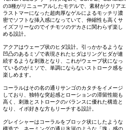
の3種がリニューアルしたモデルで、素材がクリアエ
ラストマーになった超肉厚なゲルによるモッチリ濃
密でソフトな挿入感になっていて、伸縮性も高くサ
イズフリーなのでイチモツのデカさに関わらず楽し
める設計。
アクアはウェーブ状のヒダ設計。引っかかるような
凹凸のあるミゾで表現されたヒダはリングヒダが連
続するような刺激となり、これがウェーブ状になっ
ているのがミソで、単調にならないストローク感を
楽しめます。
コーラルはその名の通りサンゴのカタチをイメージ
しており、独特な突起感とローションの滞留性能も
高く、刺激とストロークのバランスに優れた構造と
なり、イボ好きな方もリーチする設計。
グレイシャーはコーラルをブロック状にしたような
構造で、ネーミングの通り氷河のような「塊」感の