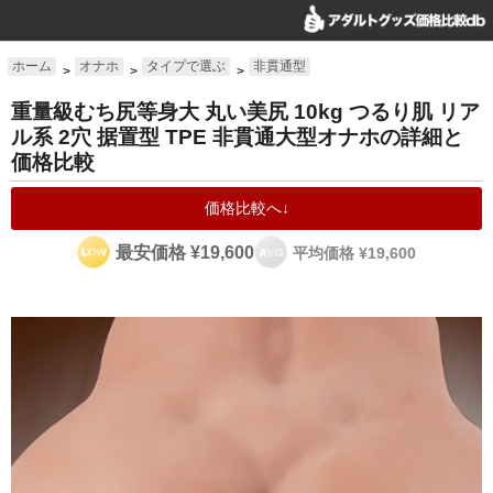
ホーム
オナホ
タイプで選ぶ
非貫通型
>
>
>
重量級むち尻等身大 丸い美尻 10kg つるり肌 リア
ル系 2穴 据置型 TPE 非貫通大型オナホの詳細と
価格比較
価格比較へ↓
最安価格 ¥19,600
平均価格 ¥19,600