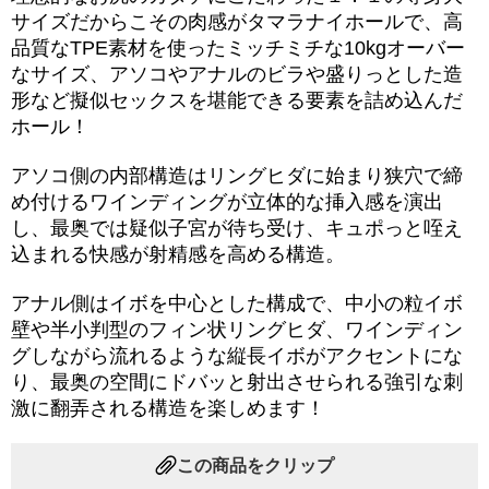
サイズだからこその肉感がタマラナイホールで、高
品質なTPE素材を使ったミッチミチな10kgオーバー
なサイズ、アソコやアナルのビラや盛りっとした造
形など擬似セックスを堪能できる要素を詰め込んだ
ホール！
アソコ側の内部構造はリングヒダに始まり狭穴で締
め付けるワインディングが立体的な挿入感を演出
し、最奥では疑似子宮が待ち受け、キュポっと咥え
込まれる快感が射精感を高める構造。
アナル側はイボを中心とした構成で、中小の粒イボ
壁や半小判型のフィン状リングヒダ、ワインディン
グしながら流れるような縦長イボがアクセントにな
り、最奥の空間にドバッと射出させられる強引な刺
激に翻弄される構造を楽しめます！
この商品をクリップ