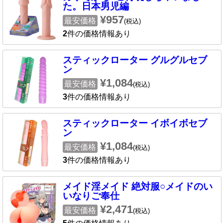
た。日本男児編
¥957
最安価格
(税込)
2
件の価格情報あり
スティックローター グルグルセブ
ン
¥1,084
最安価格
(税込)
3
件の価格情報あり
スティックローター イボイボセブ
ン
¥1,084
最安価格
(税込)
3
件の価格情報あり
メイド淫メイド 絶対服○メイドのい
いなりご奉仕
¥2,471
最安価格
(税込)