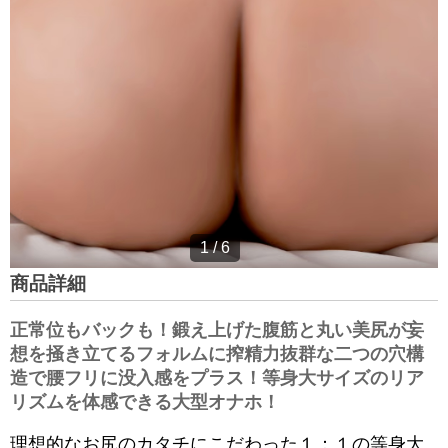
1
/
6
商品詳細
正常位もバックも！鍛え上げた腹筋と丸い美尻が妄
想を掻き立てるフォルムに搾精力抜群な二つの穴構
造で腰フリに没入感をプラス！等身大サイズのリア
リズムを体感できる大型オナホ！
理想的なお尻のカタチにこだわった１：１の等身大