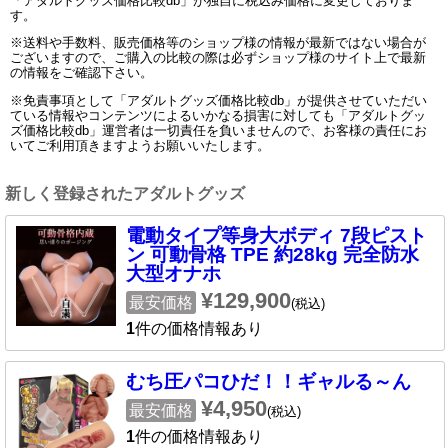
「アダルトグッズ価格比較db」が独自に税込み価格に変更しておりま
す。
※送料や手数料、販売価格等のショップ様の情報が最新ではない場合が
ございますので、ご購入の比較の際は必ずショップ様のサイト上で最新
の情報をご確認下さい。
※免責事項として「アダルトグッズ価格比較db」が提供させていただい
ている情報やコンテンツによるいかなる損害に対しても「アダルトグッ
ズ価格比較db」運営者は一切責任を負いませんので、お客様の責任にお
いてご利用頂きますようお願いいたします。
新しく登録されたアダルトグッズ
電動タイプ等身大ボディ 7段ピスト
ン 可動骨格 TPE 約28kg 完全防水
大型オナホ
¥129,900
最安価格
(税込)
1
件の価格情報あり
むち圧パコひだ！！ギャルる～ん
¥4,950
最安価格
(税込)
1
件の価格情報あり