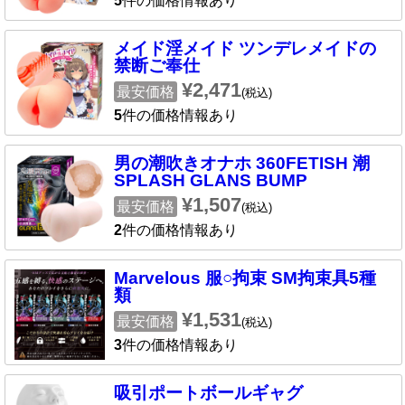
5
件の価格情報あり
メイド淫メイド ツンデレメイドの
禁断ご奉仕
¥2,471
最安価格
(税込)
5
件の価格情報あり
男の潮吹きオナホ 360FETISH 潮
SPLASH GLANS BUMP
¥1,507
最安価格
(税込)
2
件の価格情報あり
Marvelous 服○拘束 SM拘束具5種
類
¥1,531
最安価格
(税込)
3
件の価格情報あり
吸引ポートボールギャグ