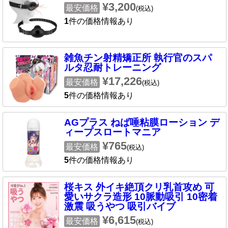
¥3,200
最安価格
(税込)
1
件の価格情報あり
雑魚チン射精矯正所 執行官のスパ
ルタ忍耐トレーニング
¥17,226
最安価格
(税込)
5
件の価格情報あり
AGプラス ねば唾粘膜ローション デ
ィープスロートマニア
¥765
最安価格
(税込)
5
件の価格情報あり
桜キス 外イキ絶頂クリ乳首攻め 可
愛いサクラ造形 10脈動吸引 10密着
激震 吸うやつ 吸引バイブ
¥6,615
最安価格
(税込)