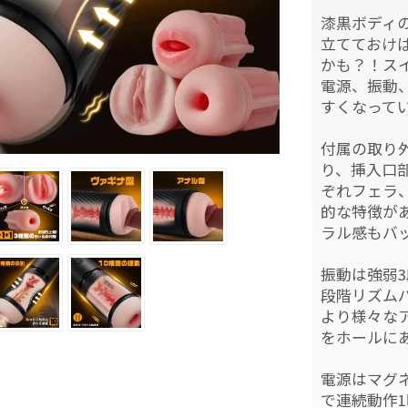
漆黒ボディ
立てておけ
かも？！ス
電源、振動
すくなって
付属の取り
り、挿入口
ぞれフェラ
的な特徴が
ラル感もバ
振動は強弱3
段階リズム
より様々な
をホールに
電源はマグネ
で連続動作1