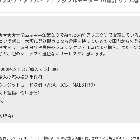
ヴァギナ・アナル・フェラ ダブルモーター 10吸引 リアル
★★★★☆
商品は中華企業なのでAmazonやアリエク等で販売してい
という感じ。大阪に発送拠点となる倉庫を持っているので国内からの発
やすそう。返金保証や黒色のシュリンクフィルムによる梱包、また一定
りと、他のショップと遜色ないサービスだと思います。
 5000円以上のご購入で送料無料
購入の際の振込手数料
レジットカード決済（VISA、JCB、MAESTRO）
マト運輸、佐川急便）
可
の場合）
を表示しています。ショップ様によっては税抜き価格で表示されている場合があり、その商