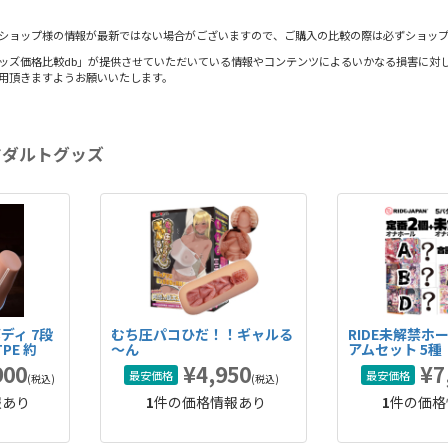
ショップ様の情報が最新ではない場合がございますので、ご購入の比較の際は必ずショッ
ッズ価格比較db」が提供させていただいている情報やコンテンツによるいかなる損害に対し
用頂きますようお願いいたします。
アダルトグッズ
ディ 7段
むち圧パコひだ！！ギャルる
RIDE未解禁ホ
PE 約
～ん
アムセット 5種
型オナホ
900
¥4,950
¥7
最安価格
最安価格
(税込)
(税込)
報あり
1
件の価格情報あり
1
件の価格