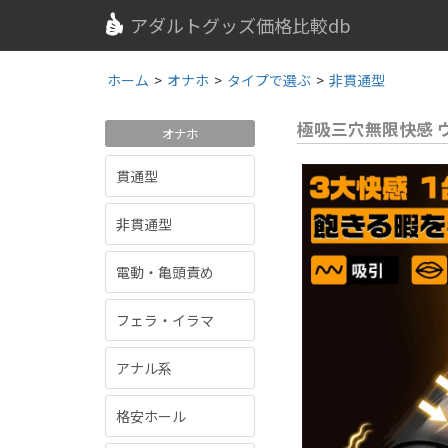
アダルトグッズ価格比較db
ホーム
>
オナホ
>
タイプで選ぶ
>
非貫通型
極吸三穴無限快感 
オナホ
貫通型
非貫通型
電動・亀頭責め
フェラ・イラマ
アナル系
格安ホール