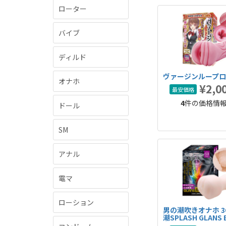
ローター
バイブ
ディルド
ヴァージンループ
オナホ
¥2,0
最安価格
4
件の価格情
ドール
SM
アナル
電マ
ローション
男の潮吹きオナホ 36
潮SPLASH GLANS 