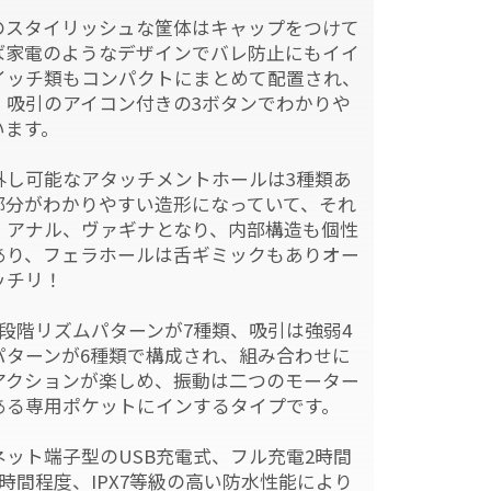
のスタイリッシュな筐体はキャップをつけて
ば家電のようなデザインでバレ防止にもイイ
イッチ類もコンパクトにまとめて配置され、
、吸引のアイコン付きの3ボタンでわかりや
います。
外し可能なアタッチメントホールは3種類あ
部分がわかりやすい造形になっていて、それ
、アナル、ヴァギナとなり、内部構造も個性
あり、フェラホールは舌ギミックもありオー
ッチリ！
段階リズムパターンが7種類、吸引は強弱4
パターンが6種類で構成され、組み合わせに
アクションが楽しめ、振動は二つのモーター
ある専用ポケットにインするタイプです。
ット端子型のUSB充電式、フル充電2時間
時間程度、IPX7等級の高い防水性能により