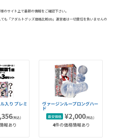
プ様のサイト上で最新の情報をご確認下さい。
ても「アダルトグッズ価格比較db」運営者は一切責任を負いませんの
ール入り プレミ
ヴァージンループロングハー
ド
,356
¥2,000
最安価格
(税込)
(税込)
情報あり
4
件の価格情報あり