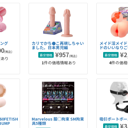
ロング
カリでかち●こ再現しちゃい
メイド淫メイド
ました。日本男児編
ドのいいなりご
00
(税込)
¥957
¥2
最安価格
最安価格
(税込)
報あり
1
件の価格情報あり
4
件の価格
0FETISH
Marvelous 服○拘束 SM拘束
吸引ポートボー
BUMP
具5種類
¥3
最安価格