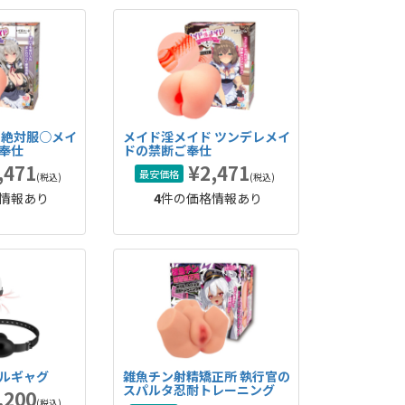
 絶対服○メイ
メイド淫メイド ツンデレメイ
奉仕
ドの禁断ご奉仕
,471
¥2,471
最安価格
(税込)
(税込)
情報あり
4
件の価格情報あり
ルギャグ
雑魚チン射精矯正所 執行官の
スパルタ忍耐トレーニング
,200
(税込)