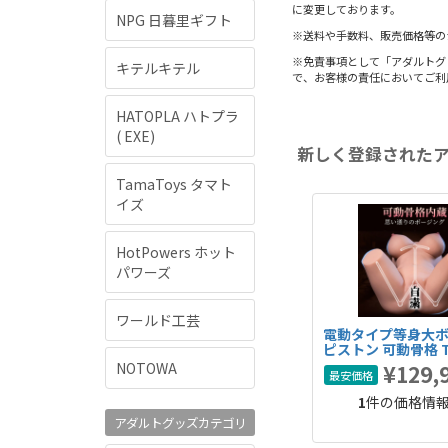
に変更しております。
NPG 日暮里ギフト
※送料や手数料、販売価格等の
※免責事項として「アダルトグ
キテルキテル
で、お客様の責任においてご利
HATOPLA ハトプラ
( EXE)
新しく登録された
TamaToys タマト
イズ
HotPowers ホット
パワーズ
ワールド工芸
電動タイプ等身大ボ
ピストン 可動骨格 T
28kg 完全防水 大
NOTOWA
¥129,
最安価格
1
件の価格情
アダルトグッズカテゴリ