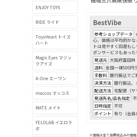
極吸三穴無限快感 
ENJOY TOYS
BestVibe
RIDE ライド
参考ショップデータ
ToysHeart トイズ
心、価格は平均的かな
ハート
トは見やすく回遊もし
ポンサービスもあった
Magic Eyes マジッ
発送元
大阪府富田林
クアイズ
送料
全国一律500円
手数料
銀行振込でご
A-One エーワン
決済方法
銀行振込、ク
配送方法
宅配便（ヤ
maccos マッコス
発送先名/品名指定
不
日時指定
不可
MATE メイト
ポイント
有り（会員
YELOLAB イエロラ
ボ
※価格は全て消費税込みの価格