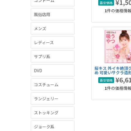
コンドーム
¥1,5
最安価格
1
件の価格情
風俗店用
メンズ
レディース
サプリ系
桜キス 外イキ絶頂
DVD
め 可愛いサクラ造形
吸引 10密着激震 吸
¥6,6
最安価格
引バイブ
コスチューム
1
件の価格情
ランジェリー
ストッキング
ジョーク系