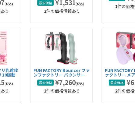
07
¥1,531
最安価格
(税込)
(税込)
1
件の価格
報あり
2
件の価格情報あり
クリ乳首攻
FUN FACTORY Bouncer ファ
FUN FACTOR
 10脈動
ンファクトリー バウンサー
ァクトリー メ
うやつ 吸
15
¥7,260
¥6
最安価格
最安価格
(税込)
(税込)
報あり
2
件の価格情報あり
2
件の価格