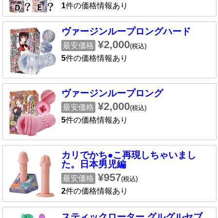
1
件の価格情報あり
ヴァージンループロングハード
¥2,000
最安価格
(税込)
5
件の価格情報あり
ヴァージンループロング
¥2,000
最安価格
(税込)
5
件の価格情報あり
カリでかち●こ再現しちゃいまし
た。日本男児編
¥957
最安価格
(税込)
2
件の価格情報あり
スティックローター グルグルセブ