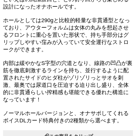
設計になったオナホールです。
ホールとしては290gと比較的軽量な非貫通型となっ
ており、アウターフォルムは女体の丸みを想起させ
るフロントに重心を置いた形状で、持ち手部分はグ
リップしやすい窪みが入っていて安全運行なストロ
ークができます。
内部は緩やかなS字型の穴道となり、線路の凹凸が裏
筋を徹底刺激するラインを持ち、並行するように配
置されたサイドのヒダ柱がゾリゾリっとサオを刺
激、最奥では尿道口を圧迫する迫り出し盛り、全体
的に非貫通らしい搾精感も堪能できる優れた構造に
なっています！
ノーマルホールバージョンと、オナサポしてくれる
ボイスDLカード特典付きの2種類から選べます。