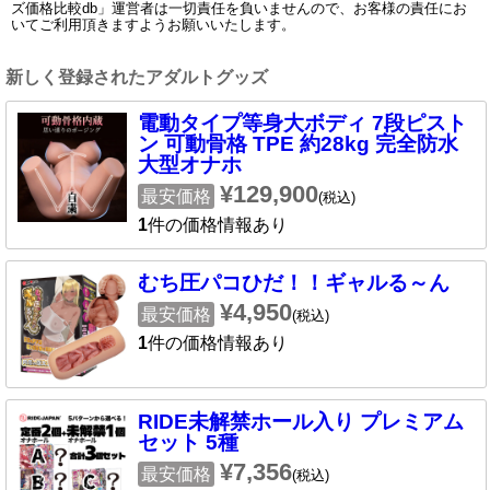
ズ価格比較db」運営者は一切責任を負いませんので、お客様の責任にお
いてご利用頂きますようお願いいたします。
新しく登録されたアダルトグッズ
電動タイプ等身大ボディ 7段ピスト
ン 可動骨格 TPE 約28kg 完全防水
大型オナホ
¥129,900
最安価格
(税込)
1
件の価格情報あり
むち圧パコひだ！！ギャルる～ん
¥4,950
最安価格
(税込)
1
件の価格情報あり
RIDE未解禁ホール入り プレミアム
セット 5種
¥7,356
最安価格
(税込)