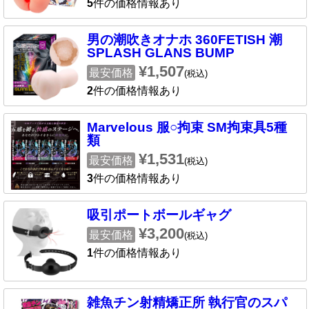
5
件の価格情報あり
男の潮吹きオナホ 360FETISH 潮
SPLASH GLANS BUMP
¥1,507
最安価格
(税込)
2
件の価格情報あり
Marvelous 服○拘束 SM拘束具5種
類
¥1,531
最安価格
(税込)
3
件の価格情報あり
吸引ポートボールギャグ
¥3,200
最安価格
(税込)
1
件の価格情報あり
雑魚チン射精矯正所 執行官のスパ