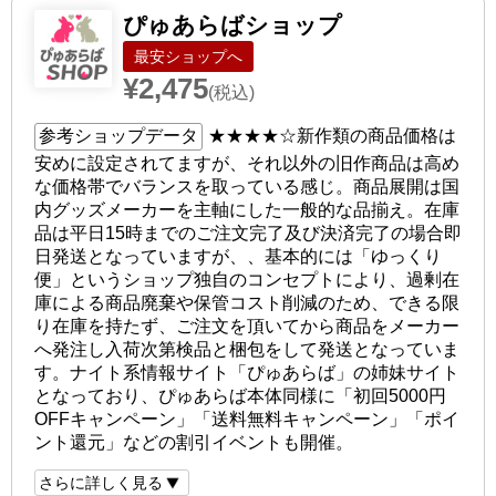
ぴゅあらばショップ
ショップへ
¥2,475
(税込)
参考ショップデータ
★★★★☆
新作類の商品価格は
安めに設定されてますが、それ以外の旧作商品は高め
な価格帯でバランスを取っている感じ。商品展開は国
内グッズメーカーを主軸にした一般的な品揃え。在庫
品は平日15時までのご注文完了及び決済完了の場合即
日発送となっていますが、、基本的には「ゆっくり
便」というショップ独自のコンセプトにより、過剰在
庫による商品廃棄や保管コスト削減のため、できる限
り在庫を持たず、ご注文を頂いてから商品をメーカー
へ発注し入荷次第検品と梱包をして発送となっていま
す。ナイト系情報サイト「ぴゅあらば」の姉妹サイト
となっており、ぴゅあらば本体同様に「初回5000円
OFFキャンペーン」「送料無料キャンペーン」「ポイ
ント還元」などの割引イベントも開催。
さらに詳しく見る