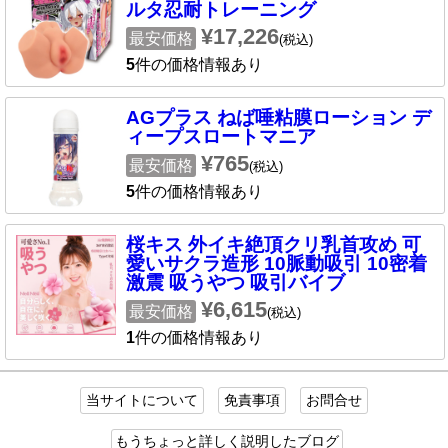
ルタ忍耐トレーニング
¥17,226
最安価格
(税込)
5
件の価格情報あり
AGプラス ねば唾粘膜ローション デ
ィープスロートマニア
¥765
最安価格
(税込)
5
件の価格情報あり
桜キス 外イキ絶頂クリ乳首攻め 可
愛いサクラ造形 10脈動吸引 10密着
激震 吸うやつ 吸引バイブ
¥6,615
最安価格
(税込)
1
件の価格情報あり
当サイトについて
免責事項
お問合せ
もうちょっと詳しく説明したブログ