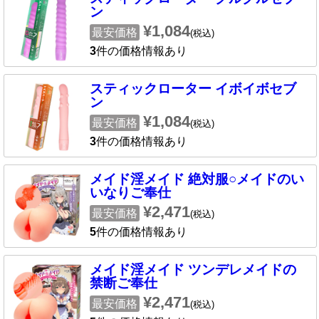
ン
¥1,084
最安価格
(税込)
3
件の価格情報あり
スティックローター イボイボセブ
ン
¥1,084
最安価格
(税込)
3
件の価格情報あり
メイド淫メイド 絶対服○メイドのい
いなりご奉仕
¥2,471
最安価格
(税込)
5
件の価格情報あり
メイド淫メイド ツンデレメイドの
禁断ご奉仕
¥2,471
最安価格
(税込)